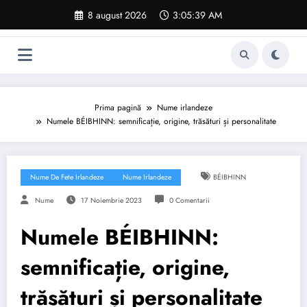
Sari
8 august 2026
3:05:40 AM
la
conținut
Prima pagină
Nume irlandeze
Numele BÉIBHINN: semnificație, origine, trăsături și personalitate
Nume De Fete Irlandeze
Nume Irlandeze
BÉIBHINN
Nume
17 Noiembrie 2023
0 Comentarii
Numele BÉIBHINN:
semnificație, origine,
trăsături și personalitate