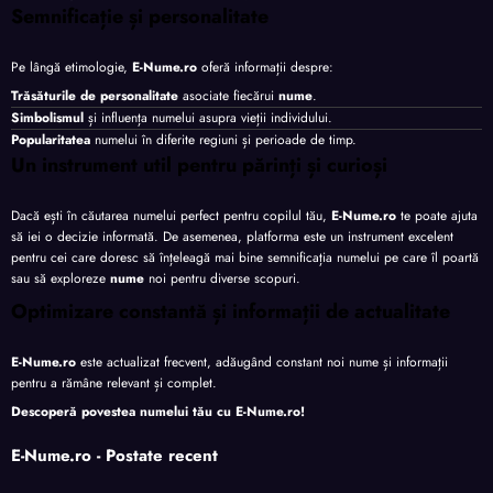
Semnificație și personalitate
Pe lângă etimologie,
E-Nume.ro
oferă informații despre:
Trăsăturile de personalitate
asociate fiecărui
nume
.
Simbolismul
și influența numelui asupra vieții individului.
Popularitatea
numelui în diferite regiuni și perioade de timp.
Un instrument util pentru părinți și curioși
Dacă ești în căutarea numelui perfect pentru copilul tău,
E-Nume.ro
te poate ajuta
să iei o decizie informată. De asemenea, platforma este un instrument excelent
pentru cei care doresc să înțeleagă mai bine semnificația numelui pe care îl poartă
sau să exploreze
nume
noi pentru diverse scopuri.
Optimizare constantă și informații de actualitate
E-Nume.ro
este actualizat frecvent, adăugând constant noi nume și informații
pentru a rămâne relevant și complet.
Descoperă povestea numelui tău cu
E-Nume.ro
!
E-Nume.ro - Postate recent