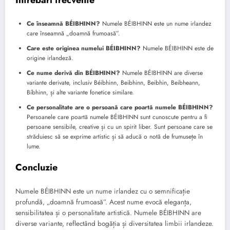
Întrebări frecvente
Ce înseamnă BÉIBHINN?
Numele BÉIBHINN este un nume irlandez
care înseamnă „doamnă frumoasă”.
Care este originea numelui BÉIBHINN?
Numele BÉIBHINN este de
origine irlandeză.
Ce nume derivă din BÉIBHINN?
Numele BÉIBHINN are diverse
variante derivate, inclusiv Béibhinn, Beibhinn, Beibhin, Beibheann,
Bíbhinn, și alte variante fonetice similare.
Ce personalitate are o persoană care poartă numele BÉIBHINN?
Persoanele care poartă numele BÉIBHINN sunt cunoscute pentru a fi
persoane sensibile, creative și cu un spirit liber. Sunt persoane care se
străduiesc să se exprime artistic și să aducă o notă de frumusețe în
lume.
Concluzie
Numele BÉIBHINN este un nume irlandez cu o semnificație
profundă, „doamnă frumoasă”. Acest nume evocă eleganța,
sensibilitatea și o personalitate artistică. Numele BÉIBHINN are
diverse variante, reflectând bogăția și diversitatea limbii irlandeze.