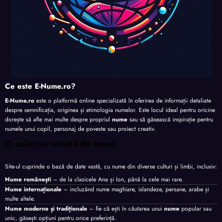
Ce este E-Nume.ro?
E-Nume.ro
este o platformă online specializată în oferirea de informații detaliate
despre semnificația, originea și etimologia numelor. Este locul ideal pentru oricine
dorește să afle mai multe despre propriul
nume
sau să găsească inspirație pentru
numele unui copil, personaj de poveste sau proiect creativ.
O colecție variată de nume
Site-ul cuprinde o bază de date vastă, cu nume din diverse culturi și limbi, inclusiv:
Nume românești
– de la clasicele Ana și Ion, până la cele mai rare.
Nume internaționale
– incluzând nume maghiare, islandeze, persane, arabe și
multe altele.
Nume moderne și tradiționale
– fie că ești în căutarea unui
nume
popular sau
unic, găsești opțiuni pentru orice preferință.