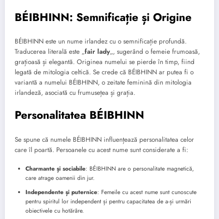
BÉIBHINN: Semnificație și Origine
BÉIBHINN este un nume irlandez cu o semnificație profundă.
Traducerea literală este „
fair lady
„, sugerând o femeie frumoasă,
grațioasă și elegantă. Originea numelui se pierde în timp, fiind
legată de mitologia celtică. Se crede că BÉIBHINN ar putea fi o
variantă a numelui BÉIBHINN, o zeitate feminină din mitologia
irlandeză, asociată cu frumusețea și grația.
Personalitatea BÉIBHINN
Se spune că numele BÉIBHINN influențează personalitatea celor
care îl poartă. Persoanele cu acest nume sunt considerate a fi:
Charmante și sociabile
: BÉIBHINN are o personalitate magnetică,
care atrage oamenii din jur.
Independente și puternice
: Femeile cu acest nume sunt cunoscute
pentru spiritul lor independent și pentru capacitatea de a-și urmări
obiectivele cu hotărâre.