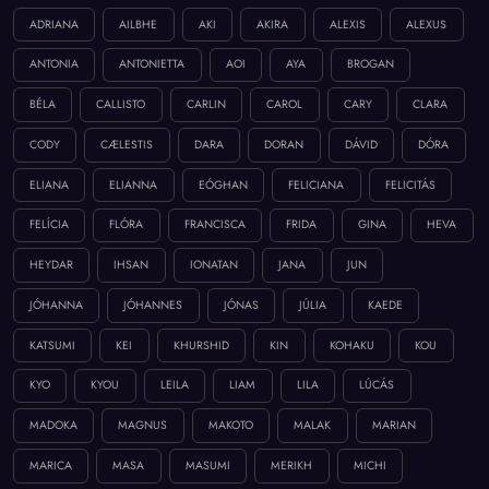
ADRIANA
AILBHE
AKI
AKIRA
ALEXIS
ALEXUS
ANTONIA
ANTONIETTA
AOI
AYA
BROGAN
BÉLA
CALLISTO
CARLIN
CAROL
CARY
CLARA
CODY
CÆLESTIS
DARA
DORAN
DÁVID
DÓRA
ELIANA
ELIANNA
EÓGHAN
FELICIANA
FELICITÁS
FELÍCIA
FLÓRA
FRANCISCA
FRIDA
GINA
HEVA
HEYDAR
IHSAN
IONATAN
JANA
JUN
JÓHANNA
JÓHANNES
JÓNAS
JÚLIA
KAEDE
KATSUMI
KEI
KHURSHID
KIN
KOHAKU
KOU
KYO
KYOU
LEILA
LIAM
LILA
LÚCÁS
MADOKA
MAGNUS
MAKOTO
MALAK
MARIAN
MARICA
MASA
MASUMI
MERIKH
MICHI