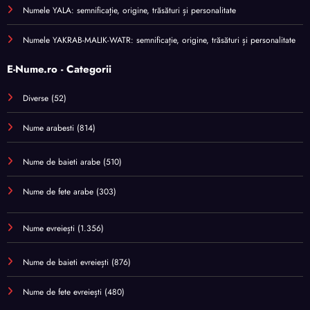
Numele YALA: semnificație, origine, trăsături și personalitate
Numele YAKRAB-MALIK-WATR: semnificație, origine, trăsături și personalitate
E-Nume.ro - Categorii
Diverse
(52)
Nume arabesti
(814)
Nume de baieti arabe
(510)
Nume de fete arabe
(303)
Nume evreiești
(1.356)
Nume de baieti evreiești
(876)
Nume de fete evreiești
(480)