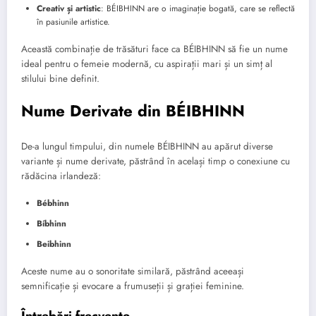
Creativ și artistic
: BÉIBHINN are o imaginație bogată, care se reflectă
în pasiunile artistice.
Această combinație de trăsături face ca BÉIBHINN să fie un nume
ideal pentru o femeie modernă, cu aspirații mari și un simț al
stilului bine definit.
Nume Derivate din BÉIBHINN
De-a lungul timpului, din numele BÉIBHINN au apărut diverse
variante și nume derivate, păstrând în același timp o conexiune cu
rădăcina irlandeză:
Bébhinn
Bíbhinn
Beibhinn
Aceste nume au o sonoritate similară, păstrând aceeași
semnificație și evocare a frumuseții și grației feminine.