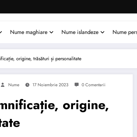
Nume maghiare
Nume islandeze
Nume per
ație, origine, trăsături și personalitate
Nume
17 Noiembrie 2023
0 Comentarii
ificație, origine,
tate