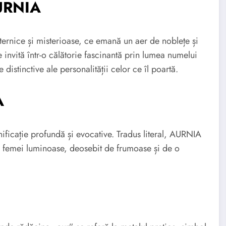
URNIA
rnice și misterioase, ce emană un aer de noblețe și
e invită într-o călătorie fascinantă prin lumea numelui
distinctive ale personalității celor ce îl poartă.
A
ficație profundă și evocative. Tradus literal, AURNIA
 femei luminoase, deosebit de frumoase și de o