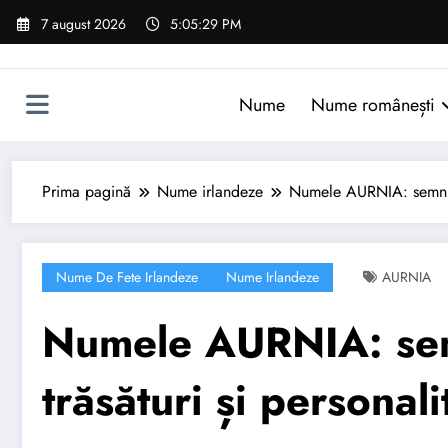
Sari
7 august 2026
5:05:30 PM
la
conținut
Nume
Nume românești
Prima pagină
Nume irlandeze
Numele AURNIA: semnific
Nume De Fete Irlandeze
Nume Irlandeze
AURNIA
Numele AURNIA: semn
trăsături și personali