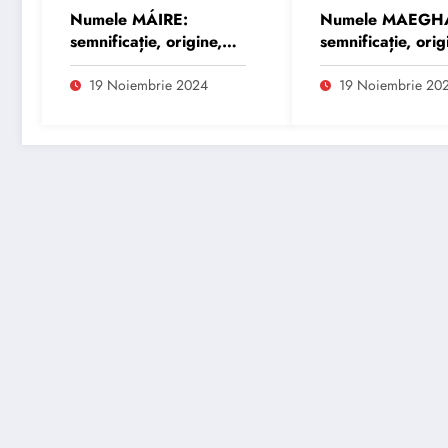
Numele MÁIRE:
Numele MAEGH
semnificație, origine,
semnificație, orig
trăsături și
trăsături și
personalitate
personalitate
19 Noiembrie 2024
19 Noiembrie 20