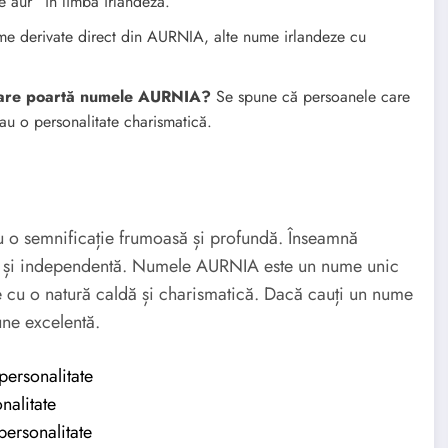
ur” în limba irlandeză.
me derivate direct din AURNIA, alte nume irlandeze cu
e care poartă numele AURNIA?
Se spune că persoanele care
u o personalitate charismatică.
o semnificație frumoasă și profundă. Înseamnă
că și independentă. Numele AURNIA este un nume unic
e cu o natură caldă și charismatică. Dacă cauți un nume
une excelentă.
personalitate
nalitate
personalitate