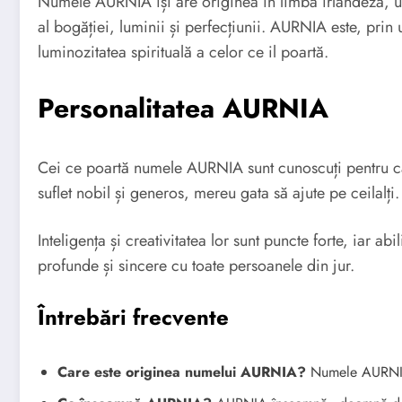
Numele AURNIA își are originea în limba irlandeză, un
al bogăției, luminii și perfecțiunii. AURNIA este, pri
luminozitatea spirituală a celor ce il poartă.
Personalitatea AURNIA
Cei ce poartă numele AURNIA sunt cunoscuți pentru car
suflet nobil și generos, mereu gata să ajute pe ceilalți.
Inteligența și creativitatea lor sunt puncte forte, iar ab
profunde și sincere cu toate persoanele din jur.
Întrebări frecvente
Care este originea numelui AURNIA?
Numele AURNIA 