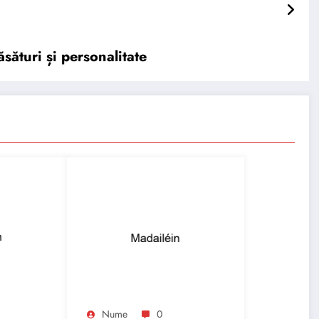
sături și personalitate
Nume
0