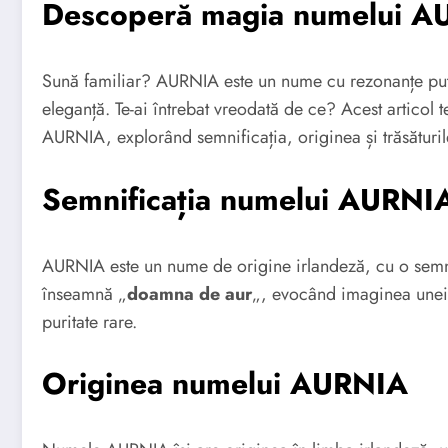
Descoperă magia numelui A
Sună familiar? AURNIA este un nume cu rezonanțe pute
eleganță. Te-ai întrebat vreodată de ce? Acest articol t
AURNIA, explorând semnificația, originea și trăsăturile 
Semnificația numelui AURNI
AURNIA este un nume de origine irlandeză, cu o semni
înseamnă „
doamna de aur
„, evocând imaginea unei
puritate rare.
Originea numelui AURNIA