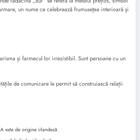
de rădăcina „aur” se referă la metalul prețios, simbol
n urmare, un nume ce celebrează frumusețea interioară și
isma și farmecul lor irrezistibil. Sunt persoane cu un
ilitățile de comunicare le permit să construiască relații
este de origine irlandeză.