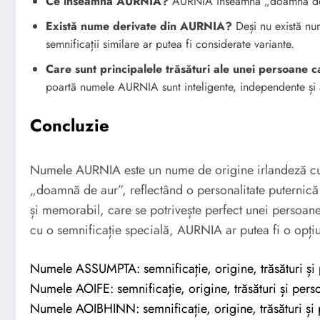
Ce înseamnă AURNIA?
AURNIA înseamnă „doamnă de a
Există nume derivate din AURNIA?
Deși nu există nu
semnificații similare ar putea fi considerate variante.
Care sunt principalele trăsături ale unei persoan
poartă numele AURNIA sunt inteligente, independente și a
Concluzie
Numele AURNIA este un nume de origine irlandeză cu 
„doamnă de aur”, reflectând o personalitate puterni
și memorabil, care se potrivește perfect unei persoan
cu o semnificație specială, AURNIA ar putea fi o opți
Numele ASSUMPTA: semnificație, origine, trăsături și 
Numele AOIFE: semnificație, origine, trăsături și perso
Numele AOIBHINN: semnificație, origine, trăsături și 