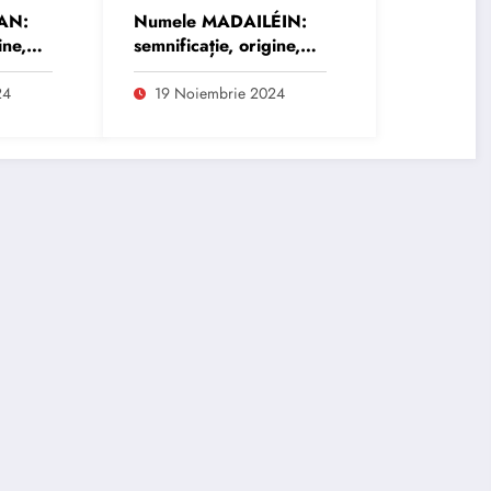
AN:
Numele MADAILÉIN:
ine,
semnificație, origine,
trăsături și
personalitate
24
19 Noiembrie 2024