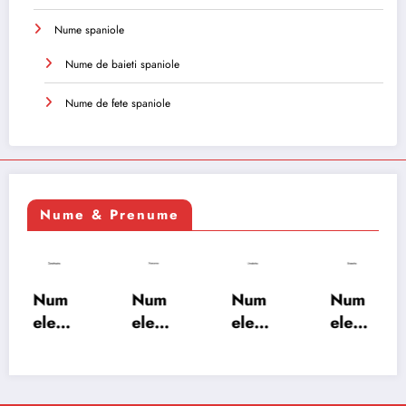
Nume spaniole
Nume de baieti spaniole
Nume de fete spaniole
Nume & Prenume
Num
Num
Num
Num
ele
ele
ele
ele
XSAY
URV
SRA
SOH
ARS
AKS
OSH
RAB:
A:
HA:
A:
semn