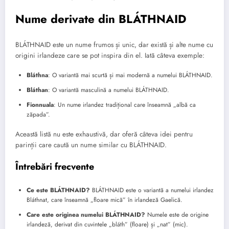
Nume derivate din BLÁTHNAID
BLÁTHNAID este un nume frumos și unic, dar există și alte nume cu
origini irlandeze care se pot inspira din el. Iată câteva exemple:
Bláthna
: O variantă mai scurtă și mai modernă a numelui BLÁTHNAID.
Bláthan
: O variantă masculină a numelui BLÁTHNAID.
Fionnuala
: Un nume irlandez tradițional care înseamnă „albă ca
zăpada”.
Această listă nu este exhaustivă, dar oferă câteva idei pentru
parinții care caută un nume similar cu BLÁTHNAID.
Întrebări frecvente
Ce este BLÁTHNAID?
BLÁTHNAID este o variantă a numelui irlandez
Bláthnat, care înseamnă „floare mică” în irlandeză Gaelică.
Care este originea numelui BLÁTHNAID?
Numele este de origine
irlandeză, derivat din cuvintele „bláth” (floare) și „nat” (mic).