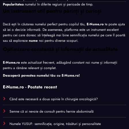
Popularitatea
numelui în diferite regiuni și perioade de timp.
Un instrument util pentru părinți și curioși
Dacă ești în căutarea numelui perfect pentru copilul tău,
E-Nume.ro
te poate ajuta
să iei o decizie informată. De asemenea, platforma este un instrument excelent
pentru cei care doresc să înțeleagă mai bine semnificația numelui pe care îl poartă
sau să exploreze
nume
noi pentru diverse scopuri.
Optimizare constantă și informații de actualitate
E-Nume.ro
este actualizat frecvent, adăugând constant noi nume și informații
pentru a rămâne relevant și complet.
Descoperă povestea numelui tău cu
E-Nume.ro
!
E-Nume.ro - Postate recent
Când este necesară a doua opinie în chirurgie oncologică?
Semne că ai nevoie de consult pentru hernie abdominală
Numele YUSUF: semnificație, origine, trăsături și personalitate