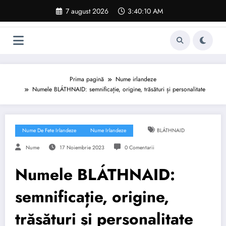
Sari
7 august 2026
3:40:11 AM
la
conținut
Prima pagină
Nume irlandeze
Numele BLÁTHNAID: semnificație, origine, trăsături și personalitate
Nume De Fete Irlandeze
Nume Irlandeze
BLÁTHNAID
Nume
17 Noiembrie 2023
0 Comentarii
Numele BLÁTHNAID:
semnificație, origine,
trăsături și personalitate