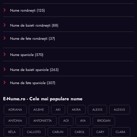
Nume românești
(125)
Nume de baieti românești
(88)
Nume de fete românești
(37)
Nume spaniole
(570)
Nume de baieti spaniole
(263)
Nume de fete spaniole
(307)
E-Nume.ro - Cele mai populare nume
ADRIANA
AILBHE
AKI
AKIRA
ALEXIS
ALEXUS
ANTONIA
ANTONIETTA
AOI
AYA
BROGAN
BÉLA
CALLISTO
CARLIN
CAROL
CARY
CLARA