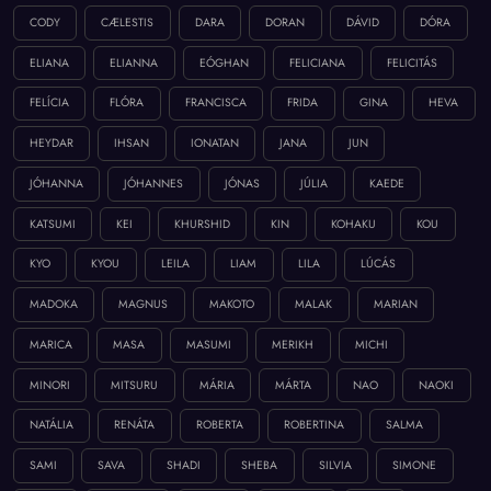
CODY
CÆLESTIS
DARA
DORAN
DÁVID
DÓRA
ELIANA
ELIANNA
EÓGHAN
FELICIANA
FELICITÁS
FELÍCIA
FLÓRA
FRANCISCA
FRIDA
GINA
HEVA
HEYDAR
IHSAN
IONATAN
JANA
JUN
JÓHANNA
JÓHANNES
JÓNAS
JÚLIA
KAEDE
KATSUMI
KEI
KHURSHID
KIN
KOHAKU
KOU
KYO
KYOU
LEILA
LIAM
LILA
LÚCÁS
MADOKA
MAGNUS
MAKOTO
MALAK
MARIAN
MARICA
MASA
MASUMI
MERIKH
MICHI
MINORI
MITSURU
MÁRIA
MÁRTA
NAO
NAOKI
NATÁLIA
RENÁTA
ROBERTA
ROBERTINA
SALMA
SAMI
SAVA
SHADI
SHEBA
SILVIA
SIMONE