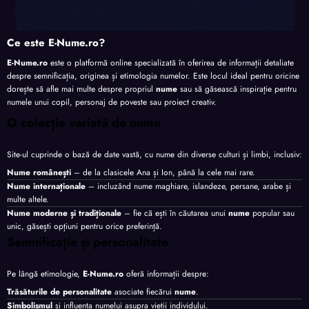
Ce este E-Nume.ro?
E-Nume.ro
este o platformă online specializată în oferirea de informații detaliate
despre semnificația, originea și etimologia numelor. Este locul ideal pentru oricine
dorește să afle mai multe despre propriul
nume
sau să găsească inspirație pentru
numele unui copil, personaj de poveste sau proiect creativ.
O colecție variată de nume
Site-ul cuprinde o bază de date vastă, cu nume din diverse culturi și limbi, inclusiv:
Nume românești
– de la clasicele Ana și Ion, până la cele mai rare.
Nume internaționale
– incluzând nume maghiare, islandeze, persane, arabe și
multe altele.
Nume moderne și tradiționale
– fie că ești în căutarea unui
nume
popular sau
unic, găsești opțiuni pentru orice preferință.
Semnificație și personalitate
Pe lângă etimologie,
E-Nume.ro
oferă informații despre:
Trăsăturile de personalitate
asociate fiecărui
nume
.
Simbolismul
și influența numelui asupra vieții individului.