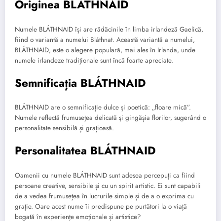
Originea BLÁTHNAID
Numele BLÁTHNAID își are rădăcinile în limba irlandeză Gaelică,
fiind o variantă a numelui Bláthnat. Această variantă a numelui,
BLÁTHNAID, este o alegere populară, mai ales în Irlanda, unde
numele irlandeze tradiționale sunt încă foarte apreciate.
Semnificația BLÁTHNAID
BLÁTHNAID are o semnificație dulce și poetică: „floare mică”.
Numele reflectă frumusețea delicată și gingășia florilor, sugerând o
personalitate sensibilă și grațioasă.
Personalitatea BLÁTHNAID
Oamenii cu numele BLÁTHNAID sunt adesea percepuți ca fiind
persoane creative, sensibile și cu un spirit artistic. Ei sunt capabili
de a vedea frumusețea în lucrurile simple și de a o exprima cu
grație. Oare acest nume îi predispune pe purtători la o viață
bogată în experiențe emoționale și artistice?