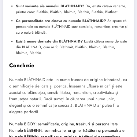
Sunt variante ale numelui BLÁTHNAID?
Da, există câteva variante,
printre care: Blaithin, Blaithin, Blaithin, Blaithín, Blaithin, Blathnat.
Ce personalitate are cineva cu numele BLÁTHNAID?
Se spune că
persoanele cu numele BLÁTHNAID sunt sensibile, romantice, creative și
cu o natură blândă.
Există nume derivate din BLÁTHNAID?
Există câteva nume derivate
din BLÁTHNAID, cum ar fi: Bláthnait, Blaithin, Blaithin, Blaithin,
Blaithin, Blaithin.
Concluzie
Numele BLÁTHNAID este un nume frumos de origine irlandeză, cu
o semnificație delicată și poetică. Înseamnă „floare mică” și este
asociat cu blândețea, sensibilitatea, romantism, creativitatea și
frumusețea naturii. Dacă sunteți în căutarea unui nume unic,
elegant și cu o semnificație specială, BLÁTHNAID ar putea fi o
alegere perfectă.
Numele BIDDY: semnificație, origine, trăsături și personalitate
Numele BÉIBHINN: semnificație, origine, trăsături și personalitate
Numele BÉBINN: semnificație, origine, trăsături și personalitate