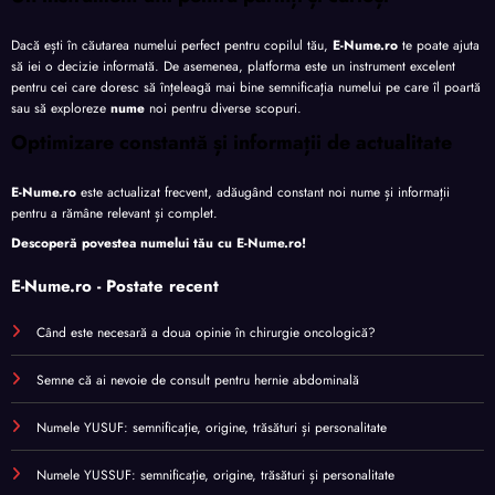
Dacă ești în căutarea numelui perfect pentru copilul tău,
E-Nume.ro
te poate ajuta
să iei o decizie informată. De asemenea, platforma este un instrument excelent
pentru cei care doresc să înțeleagă mai bine semnificația numelui pe care îl poartă
sau să exploreze
nume
noi pentru diverse scopuri.
Optimizare constantă și informații de actualitate
E-Nume.ro
este actualizat frecvent, adăugând constant noi nume și informații
pentru a rămâne relevant și complet.
Descoperă povestea numelui tău cu
E-Nume.ro
!
E-Nume.ro - Postate recent
Când este necesară a doua opinie în chirurgie oncologică?
Semne că ai nevoie de consult pentru hernie abdominală
Numele YUSUF: semnificație, origine, trăsături și personalitate
Numele YUSSUF: semnificație, origine, trăsături și personalitate