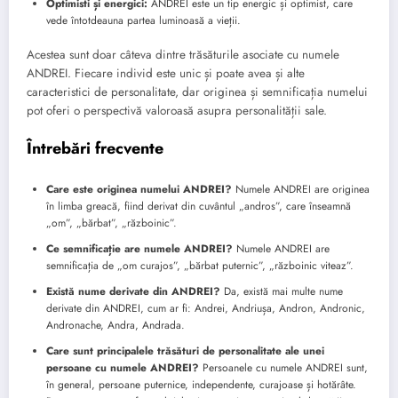
Optimisti și energici:
ANDREI este un tip energic și optimist, care
vede întotdeauna partea luminoasă a vieții.
Acestea sunt doar câteva dintre trăsăturile asociate cu numele
ANDREI. Fiecare individ este unic și poate avea și alte
caracteristici de personalitate, dar originea și semnificația numelui
pot oferi o perspectivă valoroasă asupra personalității sale.
Întrebări frecvente
Care este originea numelui ANDREI?
Numele ANDREI are originea
în limba greacă, fiind derivat din cuvântul „andros”, care înseamnă
„om”, „bărbat”, „războinic”.
Ce semnificație are numele ANDREI?
Numele ANDREI are
semnificația de „om curajos”, „bărbat puternic”, „războinic viteaz”.
Există nume derivate din ANDREI?
Da, există mai multe nume
derivate din ANDREI, cum ar fi: Andrei, Andriușa, Andron, Andronic,
Andronache, Andra, Andrada.
Care sunt principalele trăsături de personalitate ale unei
persoane cu numele ANDREI?
Persoanele cu numele ANDREI sunt,
în general, persoane puternice, independente, curajoase și hotărâte.