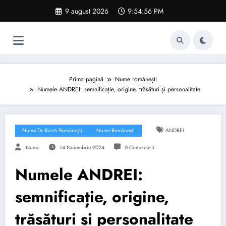
Sari
9 august 2026
9:54:57 PM
la
conținut
Prima pagină
Nume românești
Numele ANDREI: semnificație, origine, trăsături și personalitate
Nume De Baieti Românești
Nume Românești
ANDREI
Nume
14 Noiembrie 2024
0 Comentarii
Numele ANDREI:
semnificație, origine,
trăsături și personalitate