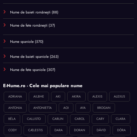
Nume de baieti românești
(88)
Nume de fete românești
(37)
Nume spaniole
(570)
Nume de baieti spaniole
(263)
Nume de fete spaniole
(307)
E-Nume.ro - Cele mai populare nume
ADRIANA
AILBHE
AKI
AKIRA
ALEXIS
ALEXUS
ANTONIA
ANTONIETTA
AOI
AYA
BROGAN
BÉLA
CALLISTO
CARLIN
CAROL
CARY
CLARA
CODY
CÆLESTIS
DARA
DORAN
DÁVID
DÓRA