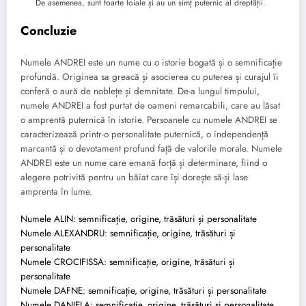
De asemenea, sunt foarte loiale și au un simț puternic al dreptății.
Concluzie
Numele ANDREI este un nume cu o istorie bogată și o semnificație
profundă. Originea sa greacă și asocierea cu puterea și curajul îi
conferă o aură de noblețe și demnitate. De-a lungul timpului,
numele ANDREI a fost purtat de oameni remarcabili, care au lăsat
o amprentă puternică în istorie. Persoanele cu numele ANDREI se
caracterizează printr-o personalitate puternică, o independență
marcantă și o devotament profund față de valorile morale. Numele
ANDREI este un nume care emană forță și determinare, fiind o
alegere potrivită pentru un băiat care își dorește să-și lase
amprenta în lume.
Numele ALIN: semnificație, origine, trăsături și personalitate
Numele ALEXANDRU: semnificație, origine, trăsături și
personalitate
Numele CROCIFISSA: semnificație, origine, trăsături și
personalitate
Numele DAFNE: semnificație, origine, trăsături și personalitate
Numele DANIELA: semnificație, origine, trăsături și personalitate