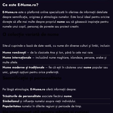
Ce este E-Nume.ro?
E-Nume.ro
este o platformă online specializată în oferirea de informații detaliate
despre semnificația, originea și etimologia numelor. Este locul ideal pentru oricine
dorește să afle mai multe despre propriul
nume
sau să găsească inspirație pentru
numele unui copil, personaj de poveste sau proiect creativ.
O colecție variată de nume
Site-ul cuprinde o bază de date vastă, cu nume din diverse culturi și limbi, inclusiv:
Nume românești
– de la clasicele Ana și Ion, până la cele mai rare.
Nume internaționale
– incluzând nume maghiare, islandeze, persane, arabe și
multe altele.
Nume moderne și tradiționale
– fie că ești în căutarea unui
nume
popular sau
unic, găsești opțiuni pentru orice preferință.
Semnificație și personalitate
Pe lângă etimologie,
E-Nume.ro
oferă informații despre:
Trăsăturile de personalitate
asociate fiecărui
nume
.
Simbolismul
și influența numelui asupra vieții individului.
Popularitatea
numelui în diferite regiuni și perioade de timp.
Un instrument util pentru părinți și curioși