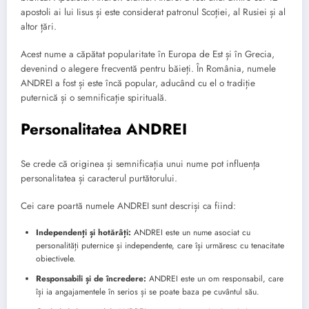
apostoli ai lui Iisus și este considerat patronul Scoției, al Rusiei și al
altor țări.
Acest nume a căpătat popularitate în Europa de Est și în Grecia,
devenind o alegere frecventă pentru băieți. În România, numele
ANDREI a fost și este încă popular, aducând cu el o tradiție
puternică și o semnificație spirituală.
Personalitatea ANDREI
Se crede că originea și semnificația unui nume pot influența
personalitatea și caracterul purtătorului.
Cei care poartă numele ANDREI sunt descriși ca fiind:
Independenți și hotărâți:
ANDREI este un nume asociat cu
personalități puternice și independente, care își urmăresc cu tenacitate
obiectivele.
Responsabili și de încredere:
ANDREI este un om responsabil, care
își ia angajamentele în serios și se poate baza pe cuvântul său.