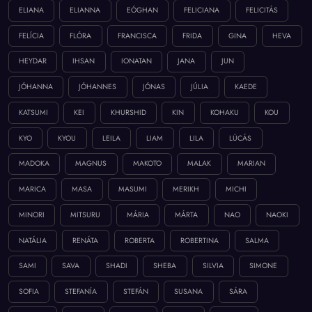
ELIANA
ELIANNA
EÓGHAN
FELICIANA
FELICITÁS
FELÍCIA
FLÓRA
FRANCISCA
FRIDA
GINA
HEVA
HEYDAR
IHSAN
IONATAN
JANA
JUN
JÓHANNA
JÓHANNES
JÓNAS
JÚLIA
KAEDE
KATSUMI
KEI
KHURSHID
KIN
KOHAKU
KOU
KYO
KYOU
LEILA
LIAM
LILA
LÚCÁS
MADOKA
MAGNUS
MAKOTO
MALAK
MARIAN
MARICA
MASA
MASUMI
MERIKH
MICHI
MINORI
MITSURU
MÁRIA
MÁRTA
NAO
NAOKI
NATÁLIA
RENÁTA
ROBERTA
ROBERTINA
SALMA
SAMI
SAVA
SHADI
SHEBA
SILVIA
SIMONE
SOFIA
STEFANÍA
STEFÁN
SUSANA
SÁRA