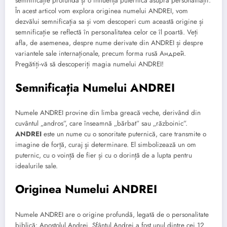
semnificație profundă și o influență puternică asupra personalității.
În acest articol vom explora originea numelui ANDREI, vom
dezvălui semnificația sa și vom descoperi cum această origine și
semnificație se reflectă în personalitatea celor ce îl poartă. Veți
afla, de asemenea, despre nume derivate din ANDREI și despre
variantele sale internaționale, precum forma rusă Андре́й.
Pregătiți-vă să descoperiți magia numelui ANDREI!
Semnificația Numelui ANDREI
Numele ANDREI provine din limba greacă veche, derivând din
cuvântul „andros”, care înseamnă „bărbat” sau „războinic”.
ANDREI
este un nume cu o sonoritate puternică, care transmite o
imagine de forță, curaj și determinare. El simbolizează un om
puternic, cu o voință de fier și cu o dorință de a lupta pentru
idealurile sale.
Originea Numelui ANDREI
Numele ANDREI are o origine profundă, legată de o personalitate
biblică: Apostolul Andrei. Sfântul Andrei a fost unul dintre cei 12