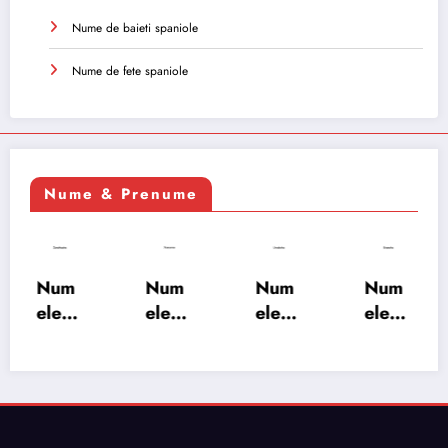
Nume de baieti spaniole
Nume de fete spaniole
Nume & Prenume
Num
Num
Num
Num
ele
ele
ele
ele
XSAY
URV
SRA
SOH
ARS
AKS
OSH
RAB:
A:
HA:
A:
semn
semn
semn
semn
ificați
ificați
ificați
ificați
e,