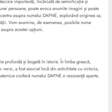
ecizie importantă, încărcată de semnificație și
unei persoane, poate evoca anumite imagini și poate
concentra asupra numelui DAFNE, explorând originea sa,
alității. Vom examina, de asemenea, posibile nume
asupra acestei opțiuni.
e profundă și bogată în istorie. În limba greacă,
verzi, a fost asociat încă din antichitate cu victoria,
i puternice conferă numelui DAFNE o rezonanță aparte,