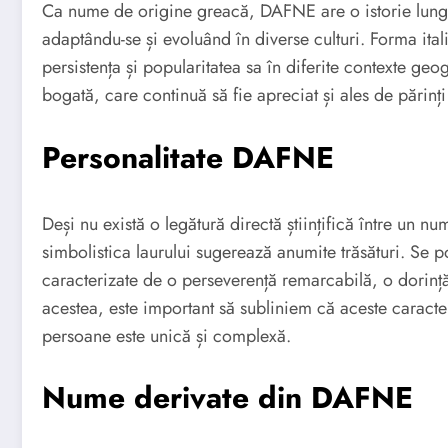
Ca nume de origine greacă, DAFNE are o istorie lungă ș
adaptându-se și evoluând în diverse culturi. Forma i
persistența și popularitatea sa în diferite contexte geo
bogată, care continuă să fie apreciat și ales de părinț
Personalitate DAFNE
Deși nu există o legătură directă științifică între un n
simbolistica laurului sugerează anumite trăsături. Se
caracterizate de o perseverență remarcabilă, o dorință 
acestea, este important să subliniem că aceste caracteri
persoane este unică și complexă.
Nume derivate din DAFNE