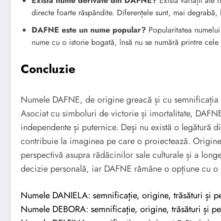
Există nume derivate din DAFNE?
Există variații ale 
directe foarte răspândite. Diferențele sunt, mai degrabă, l
DAFNE este un nume popular?
Popularitatea numelui 
nume cu o istorie bogată, însă nu se numără printre cele
Concluzie
Numele DAFNE, de origine greacă și cu semnificația de
Asociat cu simboluri de victorie și imortalitate, DA
independente și puternice. Deși nu există o legătură di
contribuie la imaginea pe care o proiectează. Origine
perspectivă asupra rădăcinilor sale culturale și a longe
decizie personală, iar DAFNE rămâne o opțiune cu o is
Numele DANIELA: semnificație, origine, trăsături și pe
Numele DEBORA: semnificație, origine, trăsături și pe