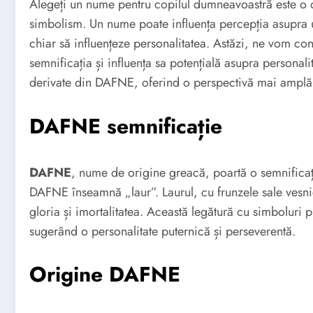
Alegeți un nume pentru copilul dumneavoastră este o d
simbolism. Un nume poate influența percepția asupra 
chiar să influențeze personalitatea. Astăzi, ne vom 
semnificația și influența sa potențială asupra person
derivate din DAFNE, oferind o perspectivă mai amplă 
DAFNE semnificație
DAFNE
, nume de origine greacă, poartă o semnificați
DAFNE înseamnă „laur”. Laurul, cu frunzele sale vesnic 
gloria și imortalitatea. Această legătură cu simbolur
sugerând o personalitate puternică și perseverentă.
Origine DAFNE