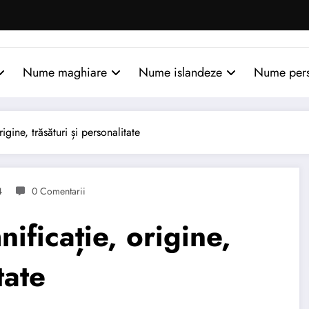
Nume maghiare
Nume islandeze
Nume per
ine, trăsături și personalitate
4
0 Comentarii
ficație, origine,
tate