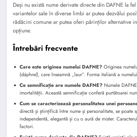
Deși nu există nume derivate directe din DAFNE la fel
variantelor sale în diverse limbi ar putea dezvălui po
rădăcini comune ar putea oferi părinților alternative i
opțiune.
Întrebări frecvente
Care este originea numelui DAFNE?
Originea numelu
(dáphnē), care înseamnă „laur”. Forma italiană a numelui
Ce semnificație are numele DAFNE?
Numele DAFNE est
imortalității. Această semnificație conferă purtătoarei nu
Cum se caracterizează personalitatea unei perso
directă și științifică între nume și personalitate, se p
independentă, elegantă și cu o aură de mister. Caracterul 
factori.