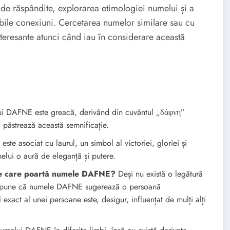
 de răspândite, explorarea etimologiei numelui și a
sibile conexiuni. Cercetarea numelor similare sau cu
nteresante atunci când iau în considerare această
i DAFNE este greacă, derivând din cuvântul „δάφνη”
 păstrează această semnificație.
e asociat cu laurul, un simbol al victoriei, gloriei și
melui o aură de eleganță și putere.
ane care poartă numele DAFNE?
Deși nu există o legătură
oate spune că numele DAFNE sugerează o persoană
exact al unei persoane este, desigur, influențat de mulți alți