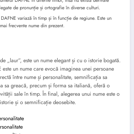
numelui DAFNE în diferite limbi, însă nu există derivate
egate de pronunție și ortografie în diverse culturi.
DAFNE variază în timp și în funcție de regiune. Este un
 mai frecvente nume din prezent.
 „laur”, este un nume elegant și cu o istorie bogată.
FNE este un nume care evocă imaginea unei persoane
rectă între nume și personalitate, semnificația sa
a sa greacă, precum și forma sa italiană, oferă o
vității sale în timp. În final, alegerea unui nume este o
torie și o semnificație deosebite.
rsonalitate
rsonalitate