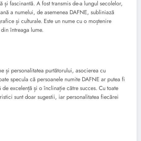
i fascinantă. A fost transmis de-a lungul secolelor,
taliană a numelui, de asemenea DAFNE, subliniază
grafice și culturale. Este un nume cu o moștenire
i din întreaga lume.
ume și personalitatea purtătorului, asocierea cu
 poate specula că persoanele numite DAFNE ar putea fi
de excelență și o înclinație către succes. Cu toate
stici sunt doar sugestii, iar personalitatea fiecărei