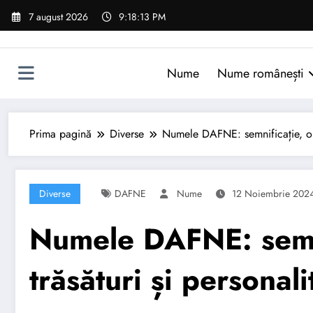
Sari
7 august 2026
9:18:14 PM
la
conținut
Nume
Nume românești
Prima pagină
Diverse
Numele DAFNE: semnificație, orig
Diverse
DAFNE
Nume
12 Noiembrie 202
Numele DAFNE: semni
trăsături și personali