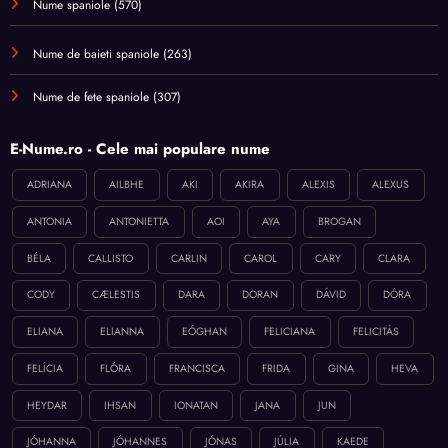
Nume spaniole
(570)
Nume de baieti spaniole
(263)
Nume de fete spaniole
(307)
E-Nume.ro - Cele mai populare nume
ADRIANA
AILBHE
AKI
AKIRA
ALEXIS
ALEXUS
ANTONIA
ANTONIETTA
AOI
AYA
BROGAN
BÉLA
CALLISTO
CARLIN
CAROL
CARY
CLARA
CODY
CÆLESTIS
DARA
DORAN
DÁVID
DÓRA
ELIANA
ELIANNA
EÓGHAN
FELICIANA
FELICITÁS
FELÍCIA
FLÓRA
FRANCISCA
FRIDA
GINA
HEVA
HEYDAR
IHSAN
IONATAN
JANA
JUN
JÓHANNA
JÓHANNES
JÓNAS
JÚLIA
KAEDE