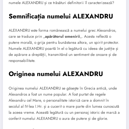
numele ALEXANDRU și ce trăsături definitorii îl caracterizează?
Semnificația numelui ALEXANDRU
ALEXANDRU este forma românească a numelui grec Alexandros,
care se traduce prin „
apărătorul omenirii
„. Acesta reflectă o
putere morală, o grija pentru bunăstarea altora, un spirit protector.
Numele ALEXANDRU poartă în el o legătură cu ideea de justiție și
de apărare a dreptății, transmitând un sentiment de onoare și de
responsabilitate.
Originea numelui ALEXANDRU
Originea numelui ALEXANDRU se găsește în Grecia antică, unde
Alexandros a fost un nume popular. A fost purtat de regele
Alexandru cel Mare, o personalitate istorică care a domnit în
secolul al IV-lea î.Hr. și a cucerit o mare parte din lumea cunoscută
la aceea vreme. Această legătură cu un personaj istoric de marcă a
conferit numelui ALEXANDRU o aura de putere și de glorie.