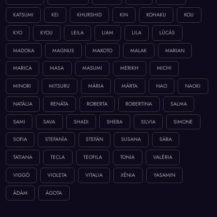
KATSUMI
KEI
KHURSHID
KIN
KOHAKU
KOU
KYO
KYOU
LEILA
LIAM
LILA
LÚCÁS
MADOKA
MAGNUS
MAKOTO
MALAK
MARIAN
MARICA
MASA
MASUMI
MERIKH
MICHI
MINORI
MITSURU
MÁRIA
MÁRTA
NAO
NAOKI
NATÁLIA
RENÁTA
ROBERTA
ROBERTINA
SALMA
SAMI
SAVA
SHADI
SHEBA
SILVIA
SIMONE
SOFIA
STEFANÍA
STEFÁN
SUSANA
SÁRA
TATIANA
TECLA
TEOFILA
TONIA
VALÉRIA
VIGGÓ
VIOLETA
VITALIA
XÉNIA
YASAMIN
ÁDÁM
ÁGOTA