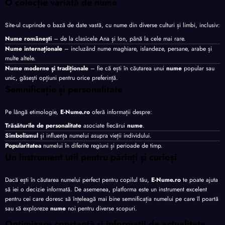
O colecție variată de nume
Site-ul cuprinde o bază de date vastă, cu nume din diverse culturi și limbi, inclusiv:
Nume românești
– de la clasicele Ana și Ion, până la cele mai rare.
Nume internaționale
– incluzând nume maghiare, islandeze, persane, arabe și
multe altele.
Nume moderne și tradiționale
– fie că ești în căutarea unui
nume
popular sau
unic, găsești opțiuni pentru orice preferință.
Semnificație și personalitate
Pe lângă etimologie,
E-Nume.ro
oferă informații despre:
Trăsăturile de personalitate
asociate fiecărui
nume
.
Simbolismul
și influența numelui asupra vieții individului.
Popularitatea
numelui în diferite regiuni și perioade de timp.
Un instrument util pentru părinți și curioși
Dacă ești în căutarea numelui perfect pentru copilul tău,
E-Nume.ro
te poate ajuta
să iei o decizie informată. De asemenea, platforma este un instrument excelent
pentru cei care doresc să înțeleagă mai bine semnificația numelui pe care îl poartă
sau să exploreze
nume
noi pentru diverse scopuri.
Optimizare constantă și informații de actualitate