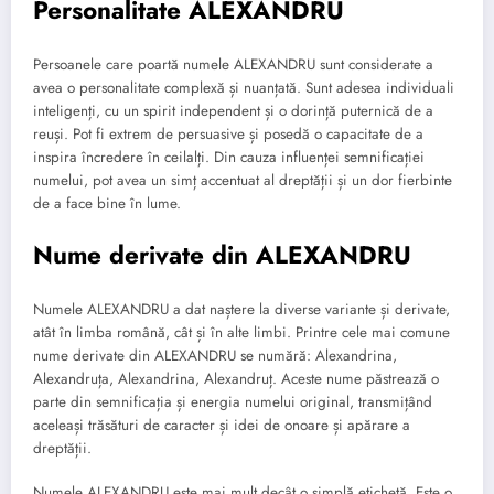
Personalitate ALEXANDRU
Persoanele care poartă numele ALEXANDRU sunt considerate a
avea o personalitate complexă și nuanțată. Sunt adesea individuali
inteligenți, cu un spirit independent și o dorință puternică de a
reuși. Pot fi extrem de persuasive și posedă o capacitate de a
inspira încredere în ceilalți. Din cauza influenței semnificației
numelui, pot avea un simț accentuat al dreptății și un dor fierbinte
de a face bine în lume.
Nume derivate din ALEXANDRU
Numele ALEXANDRU a dat naștere la diverse variante și derivate,
atât în limba română, cât și în alte limbi. Printre cele mai comune
nume derivate din ALEXANDRU se numără: Alexandrina,
Alexandruța, Alexandrina, Alexandruț. Aceste nume păstrează o
parte din semnificația și energia numelui original, transmițând
aceleași trăsături de caracter și idei de onoare și apărare a
dreptății.
Numele ALEXANDRU este mai mult decât o simplă etichetă. Este o