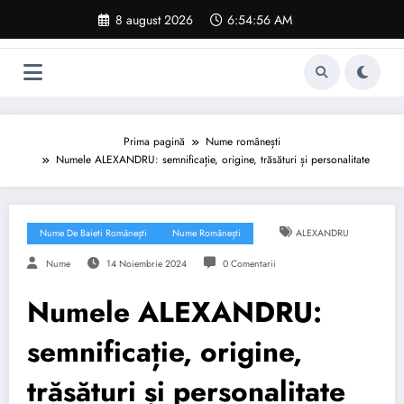
Sari
8 august 2026
6:54:57 AM
la
conținut
Prima pagină
Nume românești
Numele ALEXANDRU: semnificație, origine, trăsături și personalitate
Nume De Baieti Românești
Nume Românești
ALEXANDRU
Nume
14 Noiembrie 2024
0 Comentarii
Numele ALEXANDRU:
semnificație, origine,
trăsături și personalitate