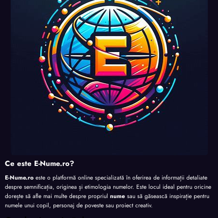
perso
perso
perso
nalita
nalita
nalita
nalita
te
te
te
te
Ce este E-Nume.ro?
E-Nume.ro
este o platformă online specializată în oferirea de informații detaliate
despre semnificația, originea și etimologia numelor. Este locul ideal pentru oricine
dorește să afle mai multe despre propriul
nume
sau să găsească inspirație pentru
numele unui copil, personaj de poveste sau proiect creativ.