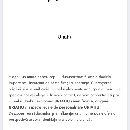
Alegeți un nume pentru copilul dumneavoastră este o decizie
importantă, încărcată de semnificații și speranțe. Cunoașterea
originii și a semnificației numelui ales poate adăuga o dimensiune
specială acestei alegeri. În acest context, ne vom concentra asupra
numelui Uriahu, explorând
URIAHU semnificație
,
origine
URIAHU
și aspecte legate de
personalitate URIAHU
.
Descoperirea rădăcinilor și a influenței unui nume poate oferi o
perspectivă asupra identității și a potențialului său.