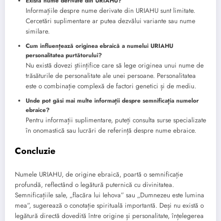
Există nume derivate din URIAHU?
Informațiile despre nume derivate din URIAHU sunt limitate.
Cercetări suplimentare ar putea dezvălui variante sau nume
similare.
Cum influențează originea ebraică a numelui URIAHU
personalitatea purtătorului?
Nu există dovezi științifice care să lege originea unui nume de
trăsăturile de personalitate ale unei persoane. Personalitatea
este o combinație complexă de factori genetici și de mediu.
Unde pot găsi mai multe informații despre semnificația numelor
ebraice?
Pentru informații suplimentare, puteți consulta surse specializate
în onomastică sau lucrări de referință despre nume ebraice.
Concluzie
Numele URIAHU, de origine ebraică, poartă o semnificație
profundă, reflectând o legătură puternică cu divinitatea.
Semnificațiile sale, „flacăra lui Iehova” sau „Dumnezeu este lumina
mea”, sugerează o conotație spirituală importantă. Deși nu există o
legătură directă dovedită între origine și personalitate, înțelegerea