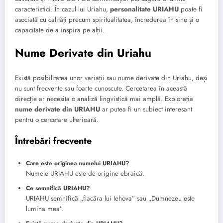
caracteristici. În cazul lui Uriahu,
personalitate URIAHU
poate fi
asociată cu calități precum spiritualitatea, încrederea în sine și o
capacitate de a inspira pe alții.
Nume Derivate din Uriahu
Există posibilitatea unor variații sau nume derivate din Uriahu, deși
nu sunt frecvente sau foarte cunoscute. Cercetarea în această
direcție ar necesita o analiză lingvistică mai amplă. Explorația
nume derivate din URIAHU
ar putea fi un subiect interesant
pentru o cercetare ulterioară.
Întrebări frecvente
Care este originea numelui URIAHU?
Numele URIAHU este de origine ebraică.
Ce semnifică URIAHU?
URIAHU semnifică „flacăra lui Iehova” sau „Dumnezeu este
lumina mea”.