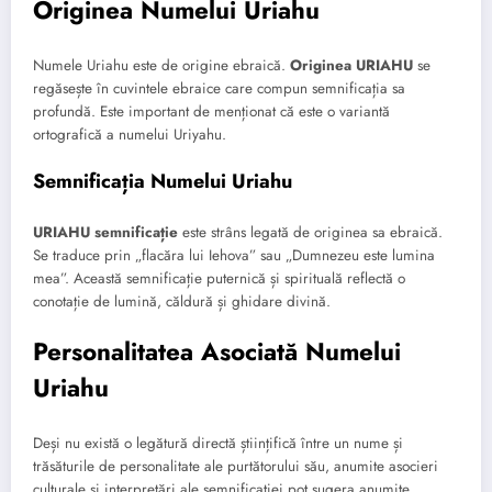
Originea Numelui Uriahu
Numele Uriahu este de origine ebraică.
Originea URIAHU
se
regăsește în cuvintele ebraice care compun semnificația sa
profundă. Este important de menționat că este o variantă
ortografică a numelui Uriyahu.
Semnificația Numelui Uriahu
URIAHU semnificație
este strâns legată de originea sa ebraică.
Se traduce prin „flacăra lui Iehova” sau „Dumnezeu este lumina
mea”. Această semnificație puternică și spirituală reflectă o
conotație de lumină, căldură și ghidare divină.
Personalitatea Asociată Numelui
Uriahu
Deși nu există o legătură directă științifică între un nume și
trăsăturile de personalitate ale purtătorului său, anumite asocieri
culturale și interpretări ale semnificației pot sugera anumite