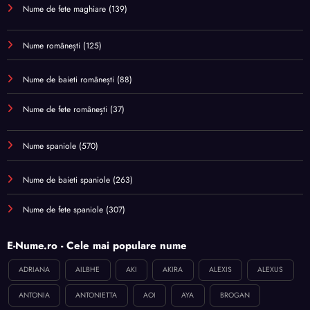
Nume de fete maghiare
(139)
Nume românești
(125)
Nume de baieti românești
(88)
Nume de fete românești
(37)
Nume spaniole
(570)
Nume de baieti spaniole
(263)
Nume de fete spaniole
(307)
E-Nume.ro - Cele mai populare nume
ADRIANA
AILBHE
AKI
AKIRA
ALEXIS
ALEXUS
ANTONIA
ANTONIETTA
AOI
AYA
BROGAN