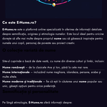
Ce este E-Nume.ro?
E-Nume.ro
este o platformă online specializată în oferirea de informații detaliate
despre semnificația, originea și etimologia numelor. Este locul ideal pentru oricine
dorește să afle mai multe despre propriul
nume
sau să găsească inspirație pentru
numele unui copil, personaj de poveste sau proiect creativ.
O colecție variată de nume
Site-ul cuprinde o bază de date vastă, cu nume din diverse culturi și limbi, inclusiv:
Nume românești
– de la clasicele Ana și Ion, până la cele mai rare.
Nume internaționale
– incluzând nume maghiare, islandeze, persane, arabe și
multe altele.
Nume moderne și tradiționale
– fie că ești în căutarea unui
nume
popular sau
unic, găsești opțiuni pentru orice preferință.
Semnificație și personalitate
Pe lângă etimologie,
E-Nume.ro
oferă informații despre: