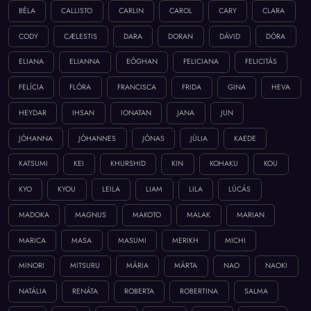
BÉLA
CALLISTO
CARLIN
CAROL
CARY
CLARA
CODY
CÆLESTIS
DARA
DORAN
DÁVID
DÓRA
ELIANA
ELIANNA
EÓGHAN
FELICIANA
FELICITÁS
FELÍCIA
FLÓRA
FRANCISCA
FRIDA
GINA
HEVA
HEYDAR
IHSAN
IONATAN
JANA
JUN
JÓHANNA
JÓHANNES
JÓNAS
JÚLIA
KAEDE
KATSUMI
KEI
KHURSHID
KIN
KOHAKU
KOU
KYO
KYOU
LEILA
LIAM
LILA
LÚCÁS
MADOKA
MAGNUS
MAKOTO
MALAK
MARIAN
MARICA
MASA
MASUMI
MERIKH
MICHI
MINORI
MITSURU
MÁRIA
MÁRTA
NAO
NAOKI
NATÁLIA
RENÁTA
ROBERTA
ROBERTINA
SALMA