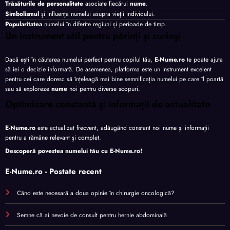
Trăsăturile de personalitate
asociate fiecărui
nume
.
Simbolismul
și influența numelui asupra vieții individului.
Popularitatea
numelui în diferite regiuni și perioade de timp.
Un instrument util pentru părinți și curioși
Dacă ești în căutarea numelui perfect pentru copilul tău,
E-Nume.ro
te poate ajuta
să iei o decizie informată. De asemenea, platforma este un instrument excelent
pentru cei care doresc să înțeleagă mai bine semnificația numelui pe care îl poartă
sau să exploreze
nume
noi pentru diverse scopuri.
Optimizare constantă și informații de actualitate
E-Nume.ro
este actualizat frecvent, adăugând constant noi nume și informații
pentru a rămâne relevant și complet.
Descoperă povestea numelui tău cu
E-Nume.ro
!
E-Nume.ro - Postate recent
Când este necesară a doua opinie în chirurgie oncologică?
Semne că ai nevoie de consult pentru hernie abdominală