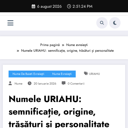
Sari
6 august 2026
2:51:25 PM
la
conținut
Prima pagină
Nume evreiești
Numele URIAHU: semnificație, origine, trăsături și personalitate
Nume De Baieti Evreiești
Nume Evreiești
URIAHU
Nume
20 Ianuarie 2026
0 Comentarii
Numele URIAHU:
semnificație, origine,
trăsături și personalitate