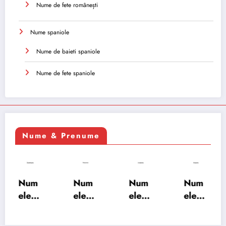
Nume de fete românești
Nume spaniole
Nume de baieti spaniole
Nume de fete spaniole
Nume & Prenume
Num
Num
Num
Num
ele
ele
ele
ele
XSAY
URV
SRA
SOH
ARS
AKS
OSH
RAB: