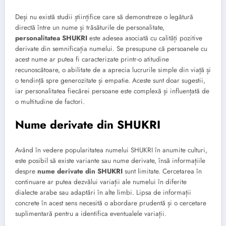
Deși nu există studii științifice care să demonstreze o legătură
directă între un nume și trăsăturile de personalitate,
personalitatea SHUKRI
este adesea asociată cu calități pozitive
derivate din semnificația numelui. Se presupune că persoanele cu
acest nume ar putea fi caracterizate printr-o atitudine
recunoscătoare, o abilitate de a aprecia lucrurile simple din viață și
o tendință spre generozitate și empatie. Aceste sunt doar sugestii,
iar personalitatea fiecărei persoane este complexă și influențată de
o multitudine de factori.
Nume derivate din SHUKRI
Având în vedere popularitatea numelui SHUKRI în anumite culturi,
este posibil să existe variante sau nume derivate, însă informațiile
despre
nume derivate din SHUKRI
sunt limitate. Cercetarea în
continuare ar putea dezvălui variații ale numelui în diferite
dialecte arabe sau adaptări în alte limbi. Lipsa de informații
concrete în acest sens necesită o abordare prudentă și o cercetare
suplimentară pentru a identifica eventualele variații.