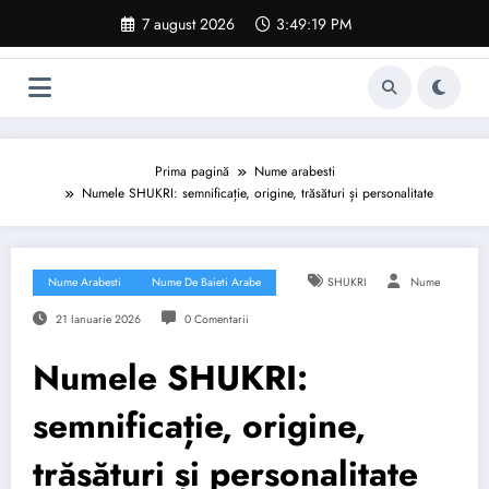
Sari
7 august 2026
3:49:20 PM
la
conținut
Prima pagină
Nume arabesti
Numele SHUKRI: semnificație, origine, trăsături și personalitate
Nume Arabesti
Nume De Baieti Arabe
SHUKRI
Nume
21 Ianuarie 2026
0 Comentarii
Numele SHUKRI:
semnificație, origine,
trăsături și personalitate