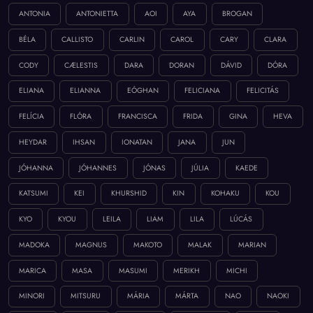
ANTONIA
ANTONIETTA
AOI
AYA
BROGAN
BÉLA
CALLISTO
CARLIN
CAROL
CARY
CLARA
CODY
CÆLESTIS
DARA
DORAN
DÁVID
DÓRA
ELIANA
ELIANNA
EÓGHAN
FELICIANA
FELICITÁS
FELÍCIA
FLÓRA
FRANCISCA
FRIDA
GINA
HEVA
HEYDAR
IHSAN
IONATAN
JANA
JUN
JÓHANNA
JÓHANNES
JÓNAS
JÚLIA
KAEDE
KATSUMI
KEI
KHURSHID
KIN
KOHAKU
KOU
KYO
KYOU
LEILA
LIAM
LILA
LÚCÁS
MADOKA
MAGNUS
MAKOTO
MALAK
MARIAN
MARICA
MASA
MASUMI
MERIKH
MICHI
MINORI
MITSURU
MÁRIA
MÁRTA
NAO
NAOKI