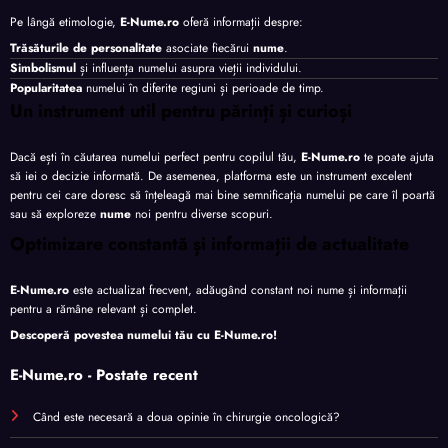
Pe lângă etimologie,
E-Nume.ro
oferă informații despre:
Trăsăturile de personalitate
asociate fiecărui
nume
.
Simbolismul
și influența numelui asupra vieții individului.
Popularitatea
numelui în diferite regiuni și perioade de timp.
Un instrument util pentru părinți și curioși
Dacă ești în căutarea numelui perfect pentru copilul tău,
E-Nume.ro
te poate ajuta
să iei o decizie informată. De asemenea, platforma este un instrument excelent
pentru cei care doresc să înțeleagă mai bine semnificația numelui pe care îl poartă
sau să exploreze
nume
noi pentru diverse scopuri.
Optimizare constantă și informații de actualitate
E-Nume.ro
este actualizat frecvent, adăugând constant noi nume și informații
pentru a rămâne relevant și complet.
Descoperă povestea numelui tău cu
E-Nume.ro
!
E-Nume.ro - Postate recent
Când este necesară a doua opinie în chirurgie oncologică?