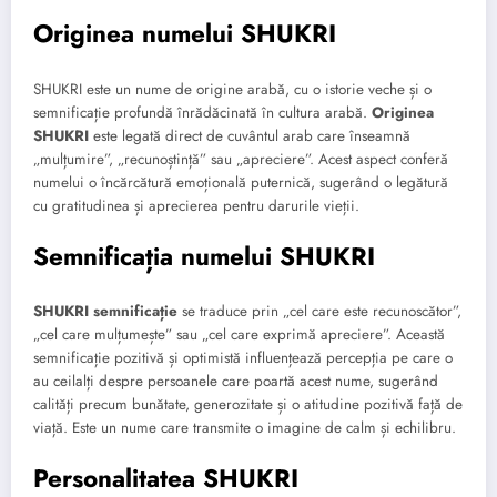
Originea numelui SHUKRI
SHUKRI este un nume de origine arabă, cu o istorie veche și o
semnificație profundă înrădăcinată în cultura arabă.
Originea
SHUKRI
este legată direct de cuvântul arab care înseamnă
„mulțumire”, „recunoștință” sau „apreciere”. Acest aspect conferă
numelui o încărcătură emoțională puternică, sugerând o legătură
cu gratitudinea și aprecierea pentru darurile vieții.
Semnificația numelui SHUKRI
SHUKRI semnificație
se traduce prin „cel care este recunoscător”,
„cel care mulțumește” sau „cel care exprimă apreciere”. Această
semnificație pozitivă și optimistă influențează percepția pe care o
au ceilalți despre persoanele care poartă acest nume, sugerând
calități precum bunătate, generozitate și o atitudine pozitivă față de
viață. Este un nume care transmite o imagine de calm și echilibru.
Personalitatea SHUKRI