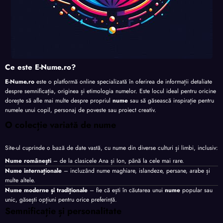
Ce este E-Nume.ro?
E-Nume.ro
este o platformă online specializată în oferirea de informații detaliate
despre semnificația, originea și etimologia numelor. Este locul ideal pentru oricine
dorește să afle mai multe despre propriul
nume
sau să găsească inspirație pentru
numele unui copil, personaj de poveste sau proiect creativ.
O colecție variată de nume
Site-ul cuprinde o bază de date vastă, cu nume din diverse culturi și limbi, inclusiv:
Nume românești
– de la clasicele Ana și Ion, până la cele mai rare.
Nume internaționale
– incluzând nume maghiare, islandeze, persane, arabe și
multe altele.
Nume moderne și tradiționale
– fie că ești în căutarea unui
nume
popular sau
unic, găsești opțiuni pentru orice preferință.
Semnificație și personalitate