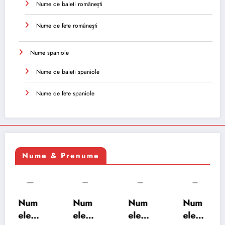
Nume de baieti românești
Nume de fete românești
Nume spaniole
Nume de baieti spaniole
Nume de fete spaniole
Nume & Prenume
Num
Num
Num
Num
ele
ele
ele
ele