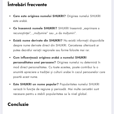
Întrebări frecvente
Care este originea numelui SHUKRI?
Originea numelui SHUKRI
este arabă.
Ce înseamnă numele SHUKRI?
SHUKRI înseamnă „exprimare a
recunoștinței”, „mulțumire” sau „a da mulțumiri”.
Există nume derivate din SHUKRI?
Nu există informații disponibile
despre nume derivate direct din SHUKRI. Cercetarea ulterioară ar
putea dezvălui variații regionale sau forme folosite mai rar.
Cum influențează originea arabă a numelui SHUKRI
personalitatea unei persoane?
Originea numelui nu determină în
mod direct personalitatea. Cu toate acestea, poate contribui la o
anumită apreciere a tradiției și culturii arabe în cazul persoanelor care
poartă acest nume.
Este SHUKRI un nume popular?
Popularitatea numelui SHUKRI
variază în funcție de regiune și perioadă. Mai multe cercetări sunt
necesare pentru a stabili popularitatea sa la nivel global.
Concluzie