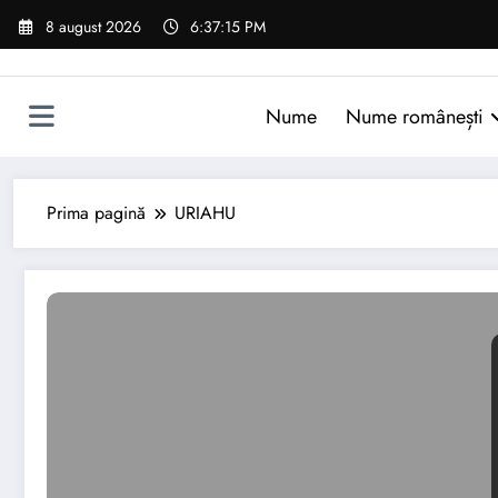
Sari
8 august 2026
6:37:16 PM
la
conținut
Nume
Nume românești
Prima pagină
URIAHU