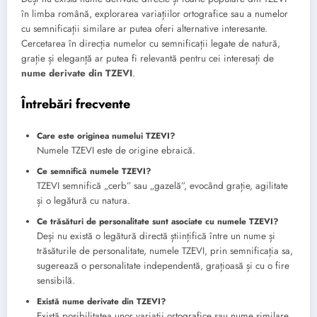
în limba română, explorarea variațiilor ortografice sau a numelor
cu semnificații similare ar putea oferi alternative interesante.
Cercetarea în direcția numelor cu semnificații legate de natură,
grație și eleganță ar putea fi relevantă pentru cei interesați de
nume derivate din TZEVI
.
Întrebări frecvente
Care este originea numelui TZEVI?
Numele TZEVI este de origine ebraică.
Ce semnifică numele TZEVI?
TZEVI semnifică „cerb” sau „gazelă”, evocând grație, agilitate
și o legătură cu natura.
Ce trăsături de personalitate sunt asociate cu numele TZEVI?
Deși nu există o legătură directă științifică între un nume și
trăsăturile de personalitate, numele TZEVI, prin semnificația sa,
sugerează o personalitate independentă, grațioasă și cu o fire
sensibilă.
Există nume derivate din TZEVI?
Există posibilitatea unor variații ortografice sau nume similare