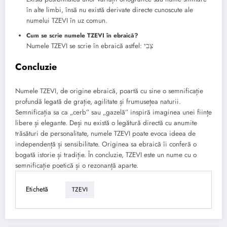
în alte limbi, însă nu există derivate directe cunoscute ale
numelui TZEVI în uz comun.
Cum se scrie numele TZEVI în ebraică?
Numele TZEVI se scrie în ebraică astfel: צְבִי
Concluzie
Numele TZEVI, de origine ebraică, poartă cu sine o semnificație
profundă legată de grație, agilitate și frumusețea naturii.
Semnificația sa ca „cerb” sau „gazelă” inspiră imaginea unei ființe
libere și elegante. Deși nu există o legătură directă cu anumite
trăsături de personalitate, numele TZEVI poate evoca ideea de
independență și sensibilitate. Originea sa ebraică îi conferă o
bogată istorie și tradiție. În concluzie, TZEVI este un nume cu o
semnificație poetică și o rezonanță aparte.
Etichetă
TZEVI