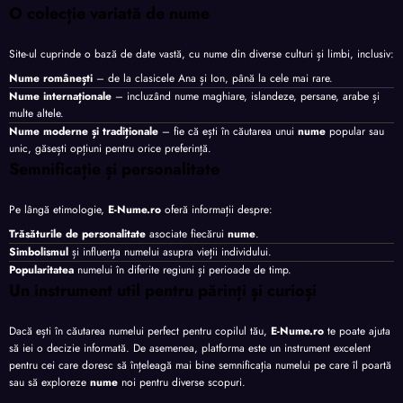
O colecție variată de nume
Site-ul cuprinde o bază de date vastă, cu nume din diverse culturi și limbi, inclusiv:
Nume românești
– de la clasicele Ana și Ion, până la cele mai rare.
Nume internaționale
– incluzând nume maghiare, islandeze, persane, arabe și
multe altele.
Nume moderne și tradiționale
– fie că ești în căutarea unui
nume
popular sau
unic, găsești opțiuni pentru orice preferință.
Semnificație și personalitate
Pe lângă etimologie,
E-Nume.ro
oferă informații despre:
Trăsăturile de personalitate
asociate fiecărui
nume
.
Simbolismul
și influența numelui asupra vieții individului.
Popularitatea
numelui în diferite regiuni și perioade de timp.
Un instrument util pentru părinți și curioși
Dacă ești în căutarea numelui perfect pentru copilul tău,
E-Nume.ro
te poate ajuta
să iei o decizie informată. De asemenea, platforma este un instrument excelent
pentru cei care doresc să înțeleagă mai bine semnificația numelui pe care îl poartă
sau să exploreze
nume
noi pentru diverse scopuri.