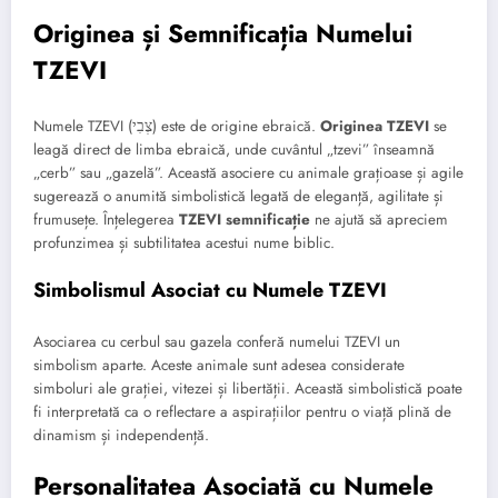
Originea și Semnificația Numelui
TZEVI
Numele TZEVI (צְבִי) este de origine ebraică.
Originea TZEVI
se
leagă direct de limba ebraică, unde cuvântul „tzevi” înseamnă
„cerb” sau „gazelă”. Această asociere cu animale grațioase și agile
sugerează o anumită simbolistică legată de eleganță, agilitate și
frumusețe. Înțelegerea
TZEVI semnificație
ne ajută să apreciem
profunzimea și subtilitatea acestui nume biblic.
Simbolismul Asociat cu Numele TZEVI
Asociarea cu cerbul sau gazela conferă numelui TZEVI un
simbolism aparte. Aceste animale sunt adesea considerate
simboluri ale grației, vitezei și libertății. Această simbolistică poate
fi interpretată ca o reflectare a aspirațiilor pentru o viață plină de
dinamism și independență.
Personalitatea Asociată cu Numele