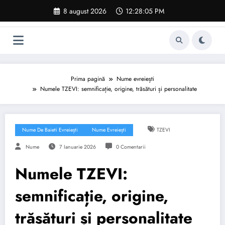
Sari
8 august 2026
12:28:05 PM
la
conținut
Prima pagină
Nume evreiești
Numele TZEVI: semnificație, origine, trăsături și personalitate
Nume De Baieti Evreiești
Nume Evreiești
TZEVI
Nume
7 Ianuarie 2026
0 Comentarii
Numele TZEVI:
semnificație, origine,
trăsături și personalitate