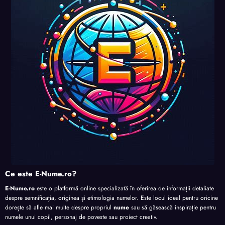
perso
perso
perso
nalita
nalita
nalita
nalita
te
te
te
te
Ce este E-Nume.ro?
E-Nume.ro
este o platformă online specializată în oferirea de informații detaliate
despre semnificația, originea și etimologia numelor. Este locul ideal pentru oricine
dorește să afle mai multe despre propriul
nume
sau să găsească inspirație pentru
numele unui copil, personaj de poveste sau proiect creativ.