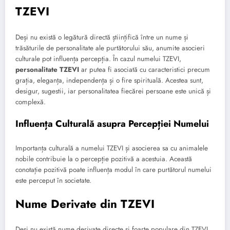
TZEVI
Deși nu există o legătură directă științifică între un nume și
trăsăturile de personalitate ale purtătorului său, anumite asocieri
culturale pot influența percepția. În cazul numelui TZEVI,
personalitate TZEVI
ar putea fi asociată cu caracteristici precum
grația, eleganța, independența și o fire spirituală. Acestea sunt,
desigur, sugestii, iar personalitatea fiecărei persoane este unică și
complexă.
Influența Culturală asupra Percepției Numelui
Importanța culturală a numelui TZEVI și asocierea sa cu animalele
nobile contribuie la o percepție pozitivă a acestuia. Această
conotație pozitivă poate influența modul în care purtătorul numelui
este perceput în societate.
Nume Derivate din TZEVI
Deși nu există nume derivate directe și foarte populare din TZEVI