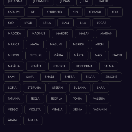
JÓHANNA
JÓHANNES
JÓNAS
JÚLIA
KAEDE
KATSUMI
KEI
KHURSHID
KIN
KOHAKU
KOU
KYO
KYOU
LEILA
LIAM
LILA
LÚCÁS
MADOKA
MAGNUS
MAKOTO
MALAK
MARIAN
MARICA
MASA
MASUMI
MERIKH
MICHI
MINORI
MITSURU
MÁRIA
MÁRTA
NAO
NAOKI
NATÁLIA
RENÁTA
ROBERTA
ROBERTINA
SALMA
SAMI
SAVA
SHADI
SHEBA
SILVIA
SIMONE
SOFIA
STEFANÍA
STEFÁN
SUSANA
SÁRA
TATIANA
TECLA
TEOFILA
TONIA
VALÉRIA
VIGGÓ
VIOLETA
VITALIA
XÉNIA
YASAMIN
ÁDÁM
ÁGOTA