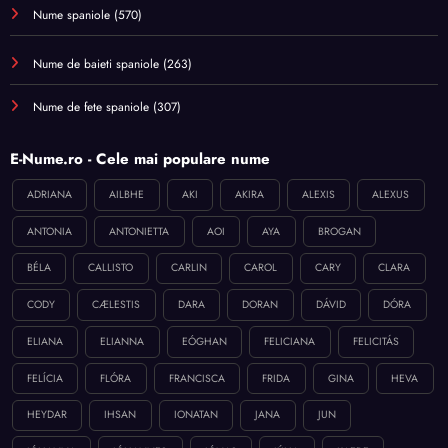
Nume spaniole
(570)
Nume de baieti spaniole
(263)
Nume de fete spaniole
(307)
E-Nume.ro - Cele mai populare nume
ADRIANA
AILBHE
AKI
AKIRA
ALEXIS
ALEXUS
ANTONIA
ANTONIETTA
AOI
AYA
BROGAN
BÉLA
CALLISTO
CARLIN
CAROL
CARY
CLARA
CODY
CÆLESTIS
DARA
DORAN
DÁVID
DÓRA
ELIANA
ELIANNA
EÓGHAN
FELICIANA
FELICITÁS
FELÍCIA
FLÓRA
FRANCISCA
FRIDA
GINA
HEVA
HEYDAR
IHSAN
IONATAN
JANA
JUN