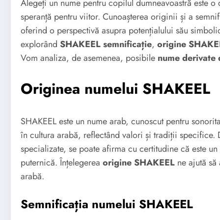
Alegeți un nume pentru copilul dumneavoastră este o d
speranță pentru viitor. Cunoașterea originii și a semni
oferind o perspectivă asupra potențialului său simbo
explorând
SHAKEEL semnificație
,
origine SHAKE
Vom analiza, de asemenea, posibile
nume derivate
Originea numelui SHAKEEL
SHAKEEL este un nume arab, cunoscut pentru sonoritat
în cultura arabă, reflectând valori și tradiții specifice
specializate, se poate afirma cu certitudine că este un
puternică. Înțelegerea
origine SHAKEEL
ne ajută să
arabă.
Semnificația numelui SHAKEEL