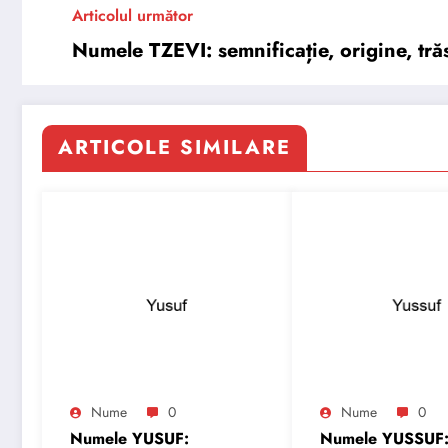
Articolul următor
Numele TZEVI: semnificație, origine, trăs
ARTICOLE SIMILARE
Nume
0
Nume
0
Numele YUSUF:
Numele YUSSUF