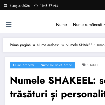
Sari
6 august 2026
11:48:38 AM
la
conținut
Nume
Nume românești
Prima pagină
Nume arabesti
Numele SHAKEEL: semnifica
Nume Arabesti
Nume De Baieti Arabe
SHAKEEL
Numele SHAKEEL: sem
trăsături și personali