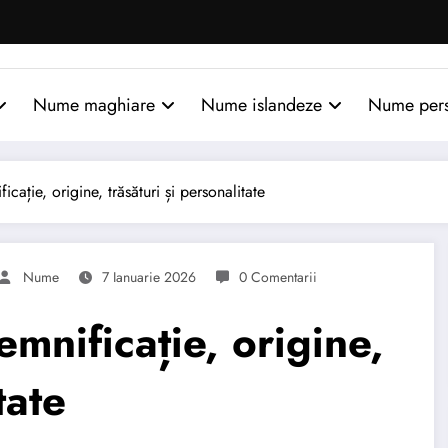
Nume maghiare
Nume islandeze
Nume per
ție, origine, trăsături și personalitate
Nume
7 Ianuarie 2026
0 Comentarii
nificație, origine,
tate