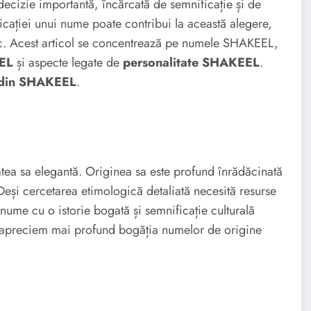
ecizie importantă, încărcată de semnificație și de
ficației unui nume poate contribui la această alegere,
lic. Acest articol se concentrează pe numele SHAKEEL,
EL
și aspecte legate de
personalitate SHAKEEL
.
 din SHAKEEL
.
ea sa elegantă. Originea sa este profund înrădăcinată
. Deși cercetarea etimologică detaliată necesită resurse
 nume cu o istorie bogată și semnificație culturală
 apreciem mai profund bogăția numelor de origine