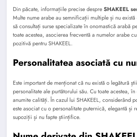
Din păcate, informațiile precise despre
SHAKEEL sem
Multe nume arabe au semnificații multiple și nu există 
să consultați surse specializate în onomastică arabă pe
toate acestea, asocierea frecventă a numelor arabe cu 
pozitivă pentru SHAKEEL.
Personalitatea asociată cu
Este important de menționat că nu există o legătură știi
personalitate ale purtătorului său. Cu toate acestea, î
anumite calități. În cazul lui SHAKEEL, considerând po
este asociat cu o personalitate puternică, elegantă și 
supoziții și nu fapte științifice.
Nume derivate din SHAKEE