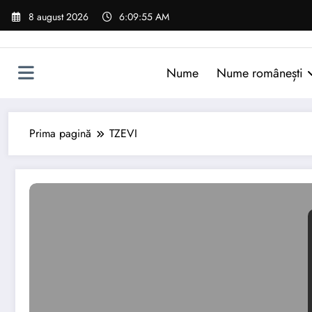
Sari
8 august 2026
6:09:56 AM
la
conținut
Nume
Nume românești
Prima pagină
TZEVI