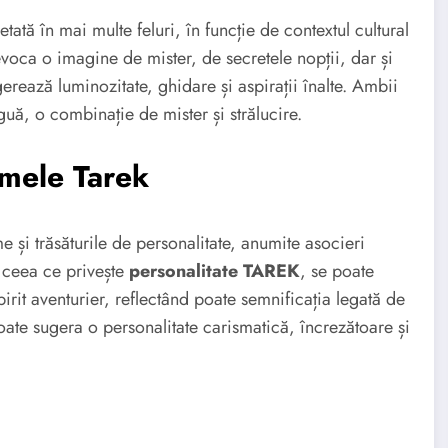
tată în mai multe feluri, în funcție de contextul cultural
voca o imagine de mister, de secretele nopții, dar și
erează luminozitate, ghidare și aspirații înalte. Ambii
guă, o combinație de mister și strălucire.
umele Tarek
me și trăsăturile de personalitate, anumite asocieri
n ceea ce privește
personalitate TAREK
, se poate
rit aventurier, reflectând poate semnificația legată de
oate sugera o personalitate carismatică, încrezătoare și