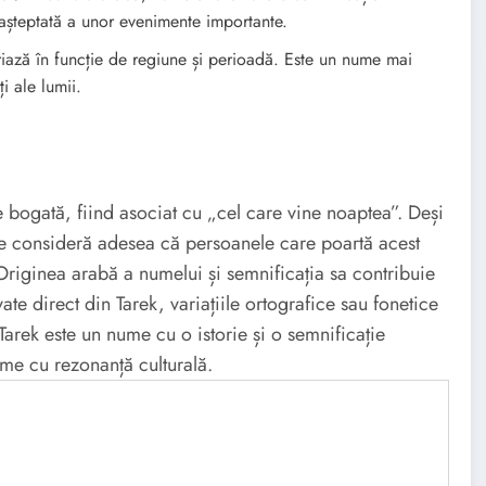
neașteptată a unor evenimente importante.
iază în funcție de regiune și perioadă. Este un nume mai
ți ale lumii.
 bogată, fiind asociat cu „cel care vine noaptea”. Deși
 se consideră adesea că persoanele care poartă acest
Originea arabă a numelui și semnificația sa contribuie
ate direct din Tarek, variațiile ortografice sau fonetice
 Tarek este un nume cu o istorie și o semnificație
ume cu rezonanță culturală.