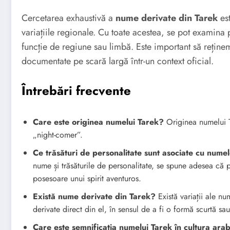
Cercetarea exhaustivă a
nume derivate din Tarek
est
variațiile regionale. Cu toate acestea, se pot examina 
funcție de regiune sau limbă. Este important să reținem 
documentate pe scară largă într-un context oficial.
Întrebări frecvente
Care este originea numelui Tarek?
Originea numelui T
„night-comer”.
Ce trăsături de personalitate sunt asociate cu nume
nume și trăsăturile de personalitate, se spune adesea că
posesoare unui spirit aventuros.
Există nume derivate din Tarek?
Există variații ale num
derivate direct din el, în sensul de a fi o formă scurtă sa
Care este semnificația numelui Tarek în cultura ara