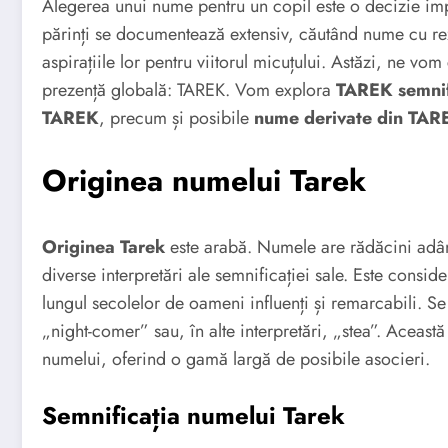
Alegerea unui nume pentru un copil este o decizie imp
părinți se documentează extensiv, căutând nume cu rezo
aspirațiile lor pentru viitorul micuțului. Astăzi, ne vo
prezență globală: TAREK. Vom explora
TAREK semnif
TAREK
, precum și posibile
nume derivate din TAR
Originea numelui Tarek
Originea Tarek
este arabă. Numele are rădăcini adânci
diverse interpretări ale semnificației sale. Este consid
lungul secolelor de oameni influenți și remarcabili. 
„night-comer” sau, în alte interpretări, „stea”. Aceas
numelui, oferind o gamă largă de posibile asocieri.
Semnificația numelui Tarek