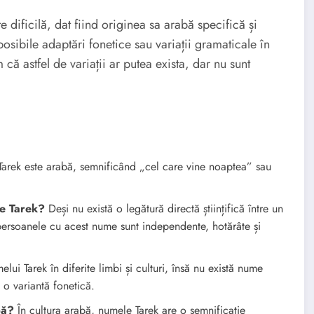
e dificilă, dat fiind originea sa arabă specifică și
posibile adaptări fonetice sau variații gramaticale în
că astfel de variații ar putea exista, dar nu sunt
arek este arabă, semnificând „cel care vine noaptea” sau
le Tarek?
Deși nu există o legătură directă științifică între un
 persoanele cu acest nume sunt independente, hotărâte și
elui Tarek în diferite limbi și culturi, însă nu există nume
u o variantă fonetică.
bă?
În cultura arabă, numele Tarek are o semnificație