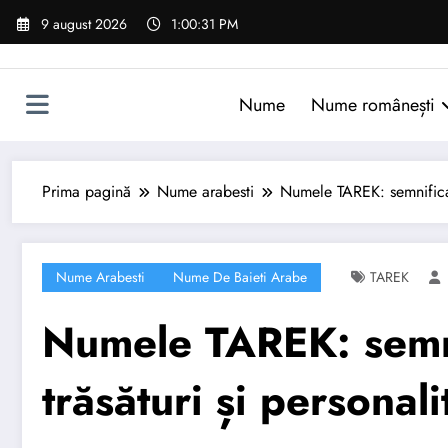
Sari
9 august 2026
1:00:32 PM
la
conținut
Nume
Nume românești
Prima pagină
Nume arabesti
Numele TAREK: semnificați
Nume Arabesti
Nume De Baieti Arabe
TAREK
Numele TAREK: semni
trăsături și personali