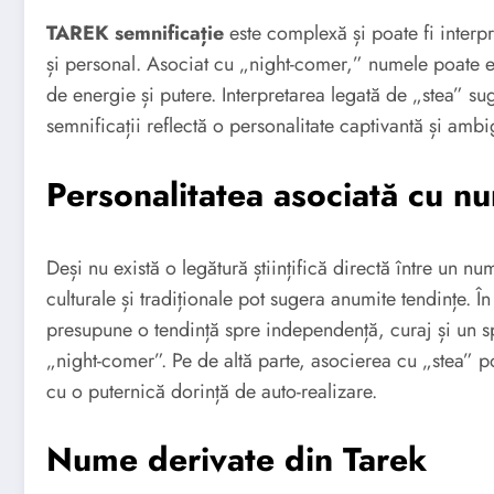
TAREK semnificație
este complexă și poate fi interpre
și personal. Asociat cu „night-comer,” numele poate e
de energie și putere. Interpretarea legată de „stea” sug
semnificații reflectă o personalitate captivantă și ambi
Personalitatea asociată cu n
Deși nu există o legătură științifică directă între un nu
culturale și tradiționale pot sugera anumite tendințe. Î
presupune o tendință spre independență, curaj și un spi
„night-comer”. Pe de altă parte, asocierea cu „stea” p
cu o puternică dorință de auto-realizare.
Nume derivate din Tarek