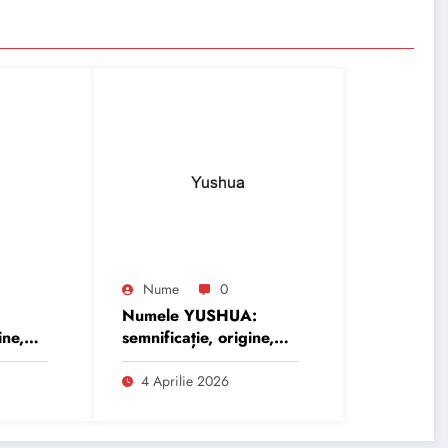
Nume
0
:
Numele YUSHUA:
ine,
semnificație, origine,
trăsături și
personalitate
4 Aprilie 2026