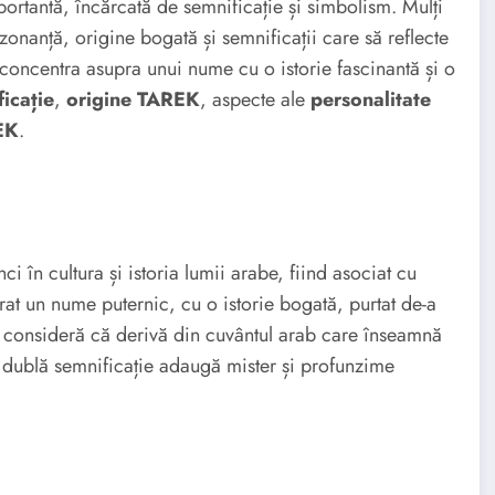
ortantă, încărcată de semnificație și simbolism. Mulți
nanță, origine bogată și semnificații care să reflecte
m concentra asupra unui nume cu o istorie fascinantă și o
icație
,
origine TAREK
, aspecte ale
personalitate
EK
.
 în cultura și istoria lumii arabe, fiind asociat cu
erat un nume puternic, cu o istorie bogată, purtat de-a
Se consideră că derivă din cuvântul arab care înseamnă
tă dublă semnificație adaugă mister și profunzime