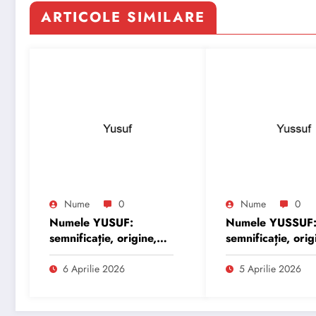
ARTICOLE SIMILARE
Nume
0
Nume
0
Numele YUSUF:
Numele YUSSUF
semnificație, origine,
semnificație, orig
trăsături și
trăsături și
personalitate
personalitate
6 Aprilie 2026
5 Aprilie 2026