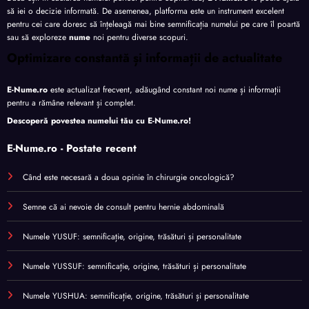
să iei o decizie informată. De asemenea, platforma este un instrument excelent
pentru cei care doresc să înțeleagă mai bine semnificația numelui pe care îl poartă
sau să exploreze
nume
noi pentru diverse scopuri.
Optimizare constantă și informații de actualitate
E-Nume.ro
este actualizat frecvent, adăugând constant noi nume și informații
pentru a rămâne relevant și complet.
Descoperă povestea numelui tău cu
E-Nume.ro
!
E-Nume.ro - Postate recent
Când este necesară a doua opinie în chirurgie oncologică?
Semne că ai nevoie de consult pentru hernie abdominală
Numele YUSUF: semnificație, origine, trăsături și personalitate
Numele YUSSUF: semnificație, origine, trăsături și personalitate
Numele YUSHUA: semnificație, origine, trăsături și personalitate