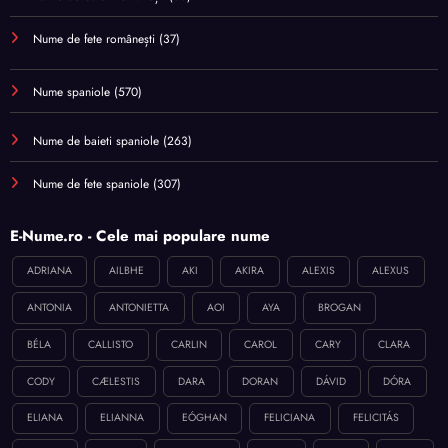
Nume de fete românești
(37)
Nume spaniole
(570)
Nume de baieti spaniole
(263)
Nume de fete spaniole
(307)
E-Nume.ro - Cele mai populare nume
ADRIANA
AILBHE
AKI
AKIRA
ALEXIS
ALEXUS
ANTONIA
ANTONIETTA
AOI
AYA
BROGAN
BÉLA
CALLISTO
CARLIN
CAROL
CARY
CLARA
CODY
CÆLESTIS
DARA
DORAN
DÁVID
DÓRA
ELIANA
ELIANNA
EÓGHAN
FELICIANA
FELICITÁS