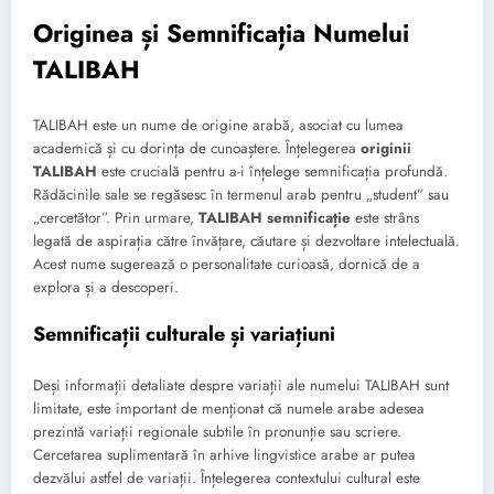
Originea și Semnificația Numelui
TALIBAH
TALIBAH este un nume de origine arabă, asociat cu lumea
academică și cu dorința de cunoaștere. Înțelegerea
originii
TALIBAH
este crucială pentru a-i înțelege semnificația profundă.
Rădăcinile sale se regăsesc în termenul arab pentru „student” sau
„cercetător”. Prin urmare,
TALIBAH semnificație
este strâns
legată de aspirația către învățare, căutare și dezvoltare intelectuală.
Acest nume sugerează o personalitate curioasă, dornică de a
explora și a descoperi.
Semnificații culturale și variațiuni
Deși informații detaliate despre variații ale numelui TALIBAH sunt
limitate, este important de menționat că numele arabe adesea
prezintă variații regionale subtile în pronunție sau scriere.
Cercetarea suplimentară în arhive lingvistice arabe ar putea
dezvălui astfel de variații. Înțelegerea contextului cultural este