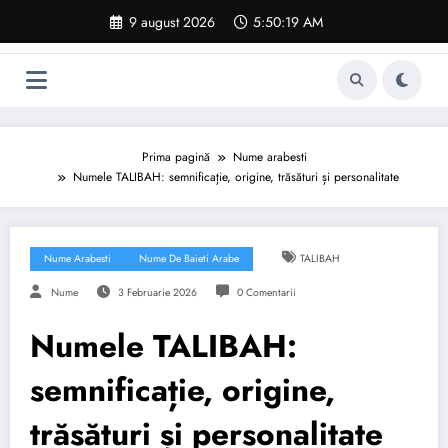
Sari
9 august 2026
5:50:20 AM
la
conținut
Prima pagină
Nume arabesti
Numele TALIBAH: semnificație, origine, trăsături și personalitate
Nume Arabesti
Nume De Baieti Arabe
TALIBAH
Nume
3 Februarie 2026
0 Comentarii
Numele TALIBAH:
semnificație, origine,
trăsături și personalitate