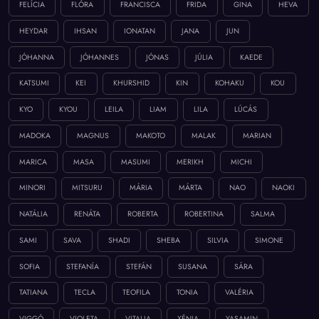
FELÍCIA
FLÓRA
FRANCISCA
FRIDA
GINA
HEVA
HEYDAR
IHSAN
IONATAN
JANA
JUN
JÓHANNA
JÓHANNES
JÓNAS
JÚLIA
KAEDE
KATSUMI
KEI
KHURSHID
KIN
KOHAKU
KOU
KYO
KYOU
LEILA
LIAM
LILA
LÚCÁS
MADOKA
MAGNUS
MAKOTO
MALAK
MARIAN
MARICA
MASA
MASUMI
MERIKH
MICHI
MINORI
MITSURU
MÁRIA
MÁRTA
NAO
NAOKI
NATÁLIA
RENÁTA
ROBERTA
ROBERTINA
SALMA
SAMI
SAVA
SHADI
SHEBA
SILVIA
SIMONE
SOFIA
STEFANÍA
STEFÁN
SUSANA
SÁRA
TATIANA
TECLA
TEOFILA
TONIA
VALÉRIA
VIGGÓ
VIOLETA
VITALIA
XÉNIA
YASAMIN