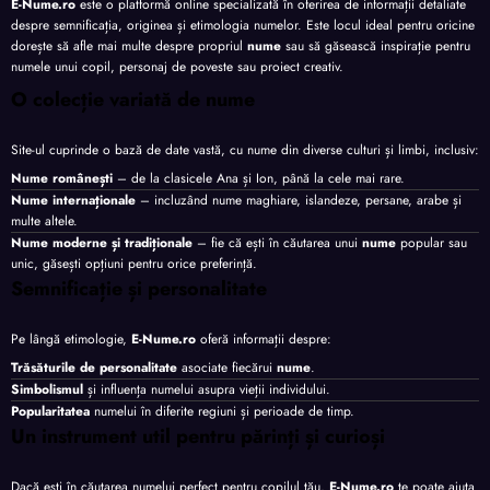
E-Nume.ro
este o platformă online specializată în oferirea de informații detaliate
despre semnificația, originea și etimologia numelor. Este locul ideal pentru oricine
dorește să afle mai multe despre propriul
nume
sau să găsească inspirație pentru
numele unui copil, personaj de poveste sau proiect creativ.
O colecție variată de nume
Site-ul cuprinde o bază de date vastă, cu nume din diverse culturi și limbi, inclusiv:
Nume românești
– de la clasicele Ana și Ion, până la cele mai rare.
Nume internaționale
– incluzând nume maghiare, islandeze, persane, arabe și
multe altele.
Nume moderne și tradiționale
– fie că ești în căutarea unui
nume
popular sau
unic, găsești opțiuni pentru orice preferință.
Semnificație și personalitate
Pe lângă etimologie,
E-Nume.ro
oferă informații despre:
Trăsăturile de personalitate
asociate fiecărui
nume
.
Simbolismul
și influența numelui asupra vieții individului.
Popularitatea
numelui în diferite regiuni și perioade de timp.
Un instrument util pentru părinți și curioși
Dacă ești în căutarea numelui perfect pentru copilul tău,
E-Nume.ro
te poate ajuta