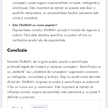
cunoașterii poate sugera o personalitate curioasă, inteligentă și
ambițioasă. Este important să rețineți că aceasta este doar o
posibilă interpretare, iar personalitatea fiecărei persoane este
unică și complexă.
Este TALIBAH un nume popular?
Popularitatea numelui TALIBAH variază în funcție de regiune și
cultură. Fără date statistice specifice, nu putem afirma cu
certitudine gradul său de popularitate.
Concluzie
Numele TALIBAH, de origine arabă, poartă o semnificație
profundă legată de învățare și căutarea cunoașterii. Semnificația sa
ca „studentă” sau „căutătoră de cunoaștere” sugerează o asociere
cu inteligența, curiozitatea și ambiția. Deși nu există nume derivate
direct din TALIBAH, originea sa arabă și semnificația sa puternică
îl fac un nume unic și memorabil. Este important să rețineți că
influența numelui asupra personalității este subiectivă și nu poate fi
definită cu precizie.