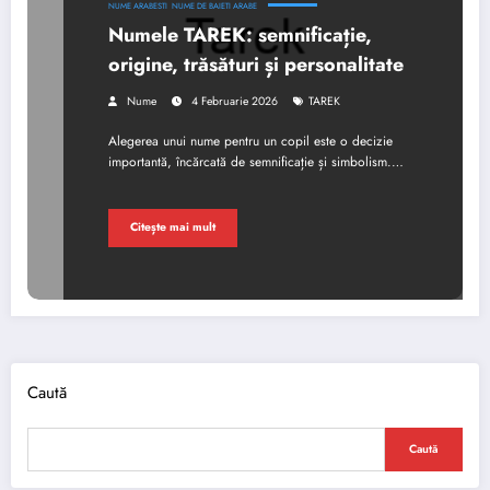
NUME ARABESTI
NUME DE BAIETI ARABE
Numele TAREK: semnificație,
origine, trăsături și personalitate
Nume
4 Februarie 2026
TAREK
Alegerea unui nume pentru un copil este o decizie
importantă, încărcată de semnificație și simbolism.…
Citește mai mult
Caută
Caută