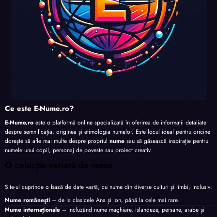
Ce este E-Nume.ro?
E-Nume.ro
este o platformă online specializată în oferirea de informații detaliate
despre semnificația, originea și etimologia numelor. Este locul ideal pentru oricine
dorește să afle mai multe despre propriul
nume
sau să găsească inspirație pentru
numele unui copil, personaj de poveste sau proiect creativ.
O colecție variată de nume
Site-ul cuprinde o bază de date vastă, cu nume din diverse culturi și limbi, inclusiv:
Nume românești
– de la clasicele Ana și Ion, până la cele mai rare.
Nume internaționale
– incluzând nume maghiare, islandeze, persane, arabe și