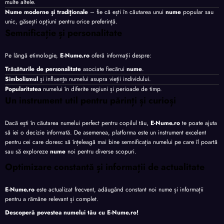
multe altele.
Nume moderne și tradiționale
– fie că ești în căutarea unui
nume
popular sau
unic, găsești opțiuni pentru orice preferință.
Semnificație și personalitate
Pe lângă etimologie,
E-Nume.ro
oferă informații despre:
Trăsăturile de personalitate
asociate fiecărui
nume
.
Simbolismul
și influența numelui asupra vieții individului.
Popularitatea
numelui în diferite regiuni și perioade de timp.
Un instrument util pentru părinți și curioși
Dacă ești în căutarea numelui perfect pentru copilul tău,
E-Nume.ro
te poate ajuta
să iei o decizie informată. De asemenea, platforma este un instrument excelent
pentru cei care doresc să înțeleagă mai bine semnificația numelui pe care îl poartă
sau să exploreze
nume
noi pentru diverse scopuri.
Optimizare constantă și informații de actualitate
E-Nume.ro
este actualizat frecvent, adăugând constant noi nume și informații
pentru a rămâne relevant și complet.
Descoperă povestea numelui tău cu
E-Nume.ro
!