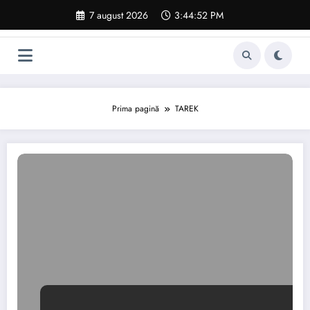
Sari
7 august 2026
3:44:53 PM
la
conținut
Prima pagină
TAREK