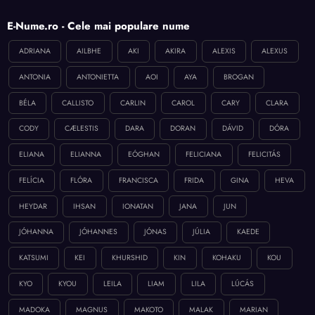
E-Nume.ro - Cele mai populare nume
ADRIANA
AILBHE
AKI
AKIRA
ALEXIS
ALEXUS
ANTONIA
ANTONIETTA
AOI
AYA
BROGAN
BÉLA
CALLISTO
CARLIN
CAROL
CARY
CLARA
CODY
CÆLESTIS
DARA
DORAN
DÁVID
DÓRA
ELIANA
ELIANNA
EÓGHAN
FELICIANA
FELICITÁS
FELÍCIA
FLÓRA
FRANCISCA
FRIDA
GINA
HEVA
HEYDAR
IHSAN
IONATAN
JANA
JUN
JÓHANNA
JÓHANNES
JÓNAS
JÚLIA
KAEDE
KATSUMI
KEI
KHURSHID
KIN
KOHAKU
KOU
KYO
KYOU
LEILA
LIAM
LILA
LÚCÁS
MADOKA
MAGNUS
MAKOTO
MALAK
MARIAN