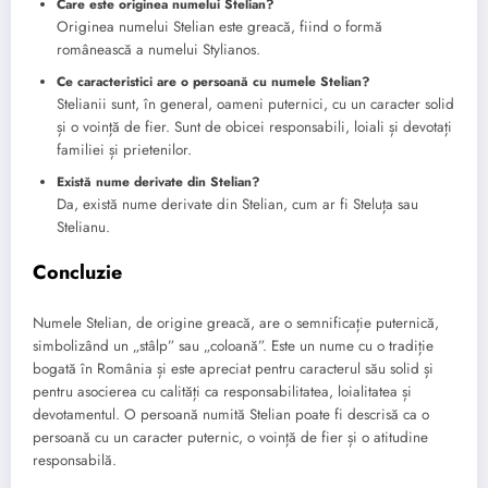
Care este originea numelui Stelian?
Originea numelui Stelian este greacă, fiind o formă
românească a numelui Stylianos.
Ce caracteristici are o persoană cu numele Stelian?
Stelianii sunt, în general, oameni puternici, cu un caracter solid
și o voință de fier. Sunt de obicei responsabili, loiali și devotați
familiei și prietenilor.
Există nume derivate din Stelian?
Da, există nume derivate din Stelian, cum ar fi Steluța sau
Stelianu.
Concluzie
Numele Stelian, de origine greacă, are o semnificație puternică,
simbolizând un „stâlp” sau „coloană”. Este un nume cu o tradiție
bogată în România și este apreciat pentru caracterul său solid și
pentru asocierea cu calități ca responsabilitatea, loialitatea și
devotamentul. O persoană numită Stelian poate fi descrisă ca o
persoană cu un caracter puternic, o voință de fier și o atitudine
responsabilă.