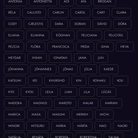
ANTONIA
ANTONIETTA
AOI
AYA
BROGAN
BÉLA
CALLISTO
CARLIN
CAROL
CARY
CLARA
CODY
CÆLESTIS
DARA
DORAN
DÁVID
DÓRA
ELIANA
ELIANNA
EÓGHAN
FELICIANA
FELICITÁS
FELÍCIA
FLÓRA
FRANCISCA
FRIDA
GINA
HEVA
HEYDAR
IHSAN
IONATAN
JANA
JUN
JÓHANNA
JÓHANNES
JÓNAS
JÚLIA
KAEDE
KATSUMI
KEI
KHURSHID
KIN
KOHAKU
KOU
KYO
KYOU
LEILA
LIAM
LILA
LÚCÁS
MADOKA
MAGNUS
MAKOTO
MALAK
MARIAN
MARICA
MASA
MASUMI
MERIKH
MICHI
MINORI
MITSURU
MÁRIA
MÁRTA
NAO
NAOKI
NATÁLIA
RENÁTA
ROBERTA
ROBERTINA
SALMA