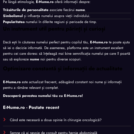
Pe lângă etimologie,
E-Nume.ro
oferă informații despre:
Trăsăturile de personalitate
asociate fiecărui
nume
.
Simbolismul
și influența numelui asupra vieții individului.
Popularitatea
numelui în diferite regiuni și perioade de timp.
Un instrument util pentru părinți și curioși
Dacă ești în căutarea numelui perfect pentru copilul tău,
E-Nume.ro
te poate ajuta
să iei o decizie informată. De asemenea, platforma este un instrument excelent
pentru cei care doresc să înțeleagă mai bine semnificația numelui pe care îl poartă
sau să exploreze
nume
noi pentru diverse scopuri.
Optimizare constantă și informații de actualitate
E-Nume.ro
este actualizat frecvent, adăugând constant noi nume și informații
pentru a rămâne relevant și complet.
Descoperă povestea numelui tău cu
E-Nume.ro
!
E-Nume.ro - Postate recent
Când este necesară a doua opinie în chirurgie oncologică?
Semne că ai nevoie de consult pentru hernie abdominală