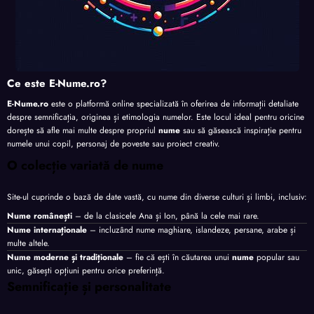
Ce este E-Nume.ro?
E-Nume.ro
este o platformă online specializată în oferirea de informații detaliate
despre semnificația, originea și etimologia numelor. Este locul ideal pentru oricine
dorește să afle mai multe despre propriul
nume
sau să găsească inspirație pentru
numele unui copil, personaj de poveste sau proiect creativ.
O colecție variată de nume
Site-ul cuprinde o bază de date vastă, cu nume din diverse culturi și limbi, inclusiv:
Nume românești
– de la clasicele Ana și Ion, până la cele mai rare.
Nume internaționale
– incluzând nume maghiare, islandeze, persane, arabe și
multe altele.
Nume moderne și tradiționale
– fie că ești în căutarea unui
nume
popular sau
unic, găsești opțiuni pentru orice preferință.
Semnificație și personalitate