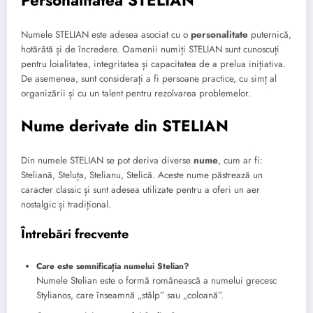
Numele STELIAN este adesea asociat cu o
personalitate
puternică,
hotărâtă și de încredere. Oamenii numiți STELIAN sunt cunoscuți
pentru loialitatea, integritatea și capacitatea de a prelua inițiativa.
De asemenea, sunt considerați a fi persoane practice, cu simț al
organizării și cu un talent pentru rezolvarea problemelor.
Nume derivate din STELIAN
Din numele STELIAN se pot deriva diverse
nume
, cum ar fi:
Steliană, Steluța, Stelianu, Stelică. Aceste nume păstrează un
caracter classic și sunt adesea utilizate pentru a oferi un aer
nostalgic și tradițional.
Întrebări frecvente
Care este semnificația numelui Stelian?
Numele Stelian este o formă românească a numelui grecesc
Stylianos, care înseamnă „stâlp” sau „coloană”.