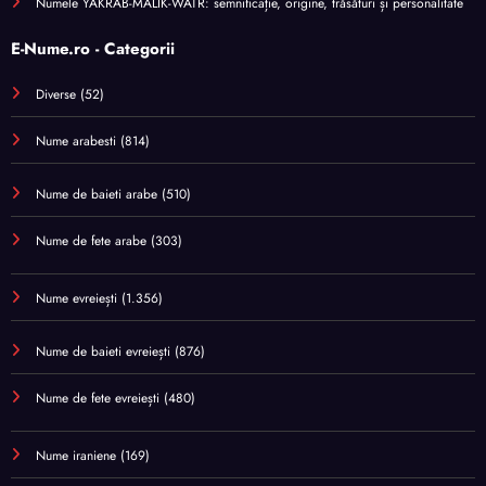
Numele YAKRAB-MALIK-WATR: semnificație, origine, trăsături și personalitate
E-Nume.ro - Categorii
Diverse
(52)
Nume arabesti
(814)
Nume de baieti arabe
(510)
Nume de fete arabe
(303)
Nume evreiești
(1.356)
Nume de baieti evreiești
(876)
Nume de fete evreiești
(480)
Nume iraniene
(169)