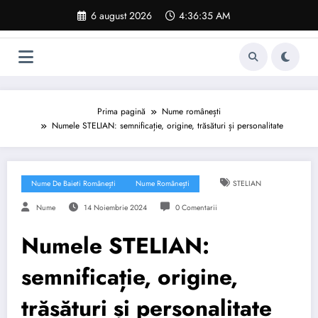
Sari
6 august 2026
4:36:36 AM
la
conținut
Prima pagină
Nume românești
Numele STELIAN: semnificație, origine, trăsături și personalitate
Nume De Baieti Românești
Nume Românești
STELIAN
Nume
14 Noiembrie 2024
0 Comentarii
Numele STELIAN:
semnificație, origine,
trăsături și personalitate