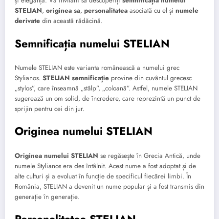
și eleganță. Vă invităm să descoperiți
semnificația numelui
STELIAN
,
originea sa
,
personalitatea
asociată cu el și
numele
derivate
din această rădăcină.
Semnificația numelui STELIAN
Numele STELIAN este varianta românească a numelui grec
Stylianos.
STELIAN semnificație
provine din cuvântul grecesc
„stylos”, care înseamnă „stâlp”, „coloană”. Astfel, numele STELIAN
sugerează un om solid, de încredere, care reprezintă un punct de
sprijin pentru cei din jur.
Originea numelui STELIAN
Originea numelui STELIAN
se regăsește în Grecia Antică, unde
numele Stylianos era des întâlnit. Acest nume a fost adoptat și de
alte culturi și a evoluat în funcție de specificul fiecărei limbi. În
România, STELIAN a devenit un nume popular și a fost transmis din
generație în generație.
Personalitatea STELIAN