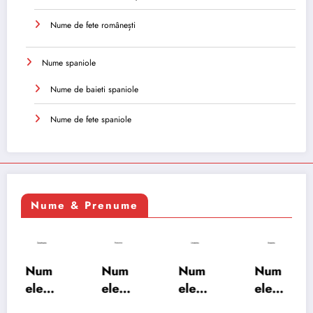
Nume de fete românești
Nume spaniole
Nume de baieti spaniole
Nume de fete spaniole
Nume & Prenume
Num
Num
Num
Num
ele
ele
ele
ele
XSAY
URV
SRA
SOH