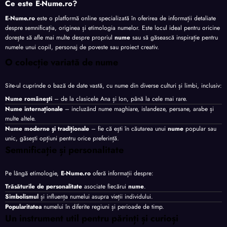
Ce este E-Nume.ro?
E-Nume.ro
este o platformă online specializată în oferirea de informații detaliate
despre semnificația, originea și etimologia numelor. Este locul ideal pentru oricine
dorește să afle mai multe despre propriul
nume
sau să găsească inspirație pentru
numele unui copil, personaj de poveste sau proiect creativ.
O colecție variată de nume
Site-ul cuprinde o bază de date vastă, cu nume din diverse culturi și limbi, inclusiv:
Nume românești
– de la clasicele Ana și Ion, până la cele mai rare.
Nume internaționale
– incluzând nume maghiare, islandeze, persane, arabe și
multe altele.
Nume moderne și tradiționale
– fie că ești în căutarea unui
nume
popular sau
unic, găsești opțiuni pentru orice preferință.
Semnificație și personalitate
Pe lângă etimologie,
E-Nume.ro
oferă informații despre:
Trăsăturile de personalitate
asociate fiecărui
nume
.
Simbolismul
și influența numelui asupra vieții individului.
Popularitatea
numelui în diferite regiuni și perioade de timp.
Un instrument util pentru părinți și curioși