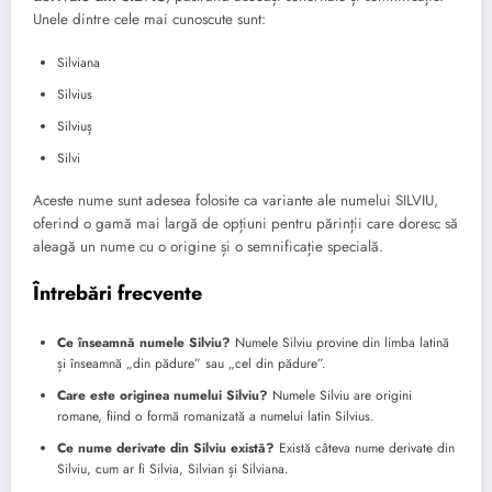
Unele dintre cele mai cunoscute sunt:
Silviana
Silvius
Silviuș
Silvi
Aceste nume sunt adesea folosite ca variante ale numelui SILVIU,
oferind o gamă mai largă de opțiuni pentru părinții care doresc să
aleagă un nume cu o origine și o semnificație specială.
Întrebări frecvente
Ce înseamnă numele Silviu?
Numele Silviu provine din limba latină
și înseamnă „din pădure” sau „cel din pădure”.
Care este originea numelui Silviu?
Numele Silviu are origini
romane, fiind o formă romanizată a numelui latin Silvius.
Ce nume derivate din Silviu există?
Există câteva nume derivate din
Silviu, cum ar fi Silvia, Silvian și Silviana.