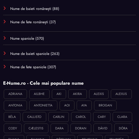
Nume de baieti românești
(88)
Nume de fete românești
(37)
Nume spaniole
(570)
Nume de baieti spaniole
(263)
Nume de fete spaniole
(307)
E-Nume.ro - Cele mai populare nume
ADRIANA
AILBHE
AKI
AKIRA
ALEXIS
ALEXUS
ANTONIA
ANTONIETTA
AOI
AYA
BROGAN
BÉLA
CALLISTO
CARLIN
CAROL
CARY
CLARA
CODY
CÆLESTIS
DARA
DORAN
DÁVID
DÓRA