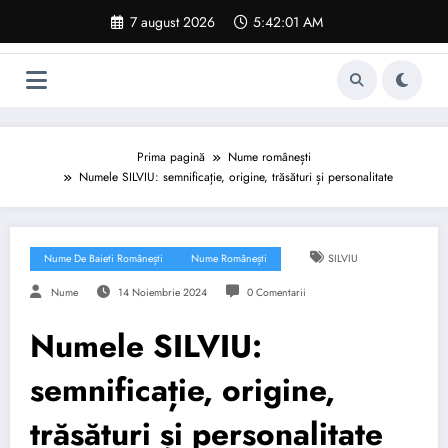
Sari
7 august 2026
5:42:02 AM
la
conținut
Prima pagină
Nume românești
Numele SILVIU: semnificație, origine, trăsături și personalitate
Nume De Baieti Românești
Nume Românești
SILVIU
Nume
14 Noiembrie 2024
0 Comentarii
Numele SILVIU:
semnificație, origine,
trăsături și personalitate