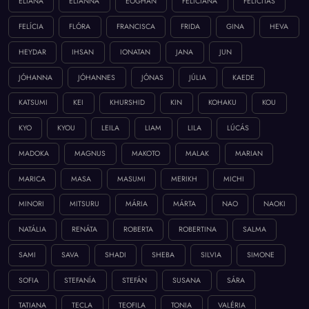
ELIANA
ELIANNA
EÓGHAN
FELICIANA
FELICITÁS
FELÍCIA
FLÓRA
FRANCISCA
FRIDA
GINA
HEVA
HEYDAR
IHSAN
IONATAN
JANA
JUN
JÓHANNA
JÓHANNES
JÓNAS
JÚLIA
KAEDE
KATSUMI
KEI
KHURSHID
KIN
KOHAKU
KOU
KYO
KYOU
LEILA
LIAM
LILA
LÚCÁS
MADOKA
MAGNUS
MAKOTO
MALAK
MARIAN
MARICA
MASA
MASUMI
MERIKH
MICHI
MINORI
MITSURU
MÁRIA
MÁRTA
NAO
NAOKI
NATÁLIA
RENÁTA
ROBERTA
ROBERTINA
SALMA
SAMI
SAVA
SHADI
SHEBA
SILVIA
SIMONE
SOFIA
STEFANÍA
STEFÁN
SUSANA
SÁRA
TATIANA
TECLA
TEOFILA
TONIA
VALÉRIA