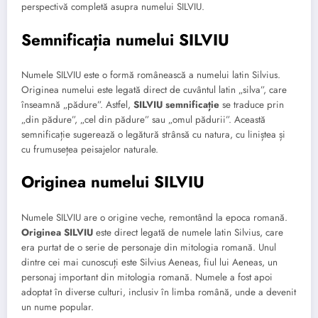
perspectivă completă asupra numelui SILVIU.
Semnificația numelui SILVIU
Numele SILVIU este o formă românească a numelui latin Silvius.
Originea numelui este legată direct de cuvântul latin „silva”, care
înseamnă „pădure”. Astfel,
SILVIU semnificație
se traduce prin
„din pădure”, „cel din pădure” sau „omul pădurii”. Această
semnificație sugerează o legătură strânsă cu natura, cu liniștea și
cu frumusețea peisajelor naturale.
Originea numelui SILVIU
Numele SILVIU are o origine veche, remontând la epoca romană.
Originea SILVIU
este direct legată de numele latin Silvius, care
era purtat de o serie de personaje din mitologia romană. Unul
dintre cei mai cunoscuți este Silvius Aeneas, fiul lui Aeneas, un
personaj important din mitologia romană. Numele a fost apoi
adoptat în diverse culturi, inclusiv în limba română, unde a devenit
un nume popular.