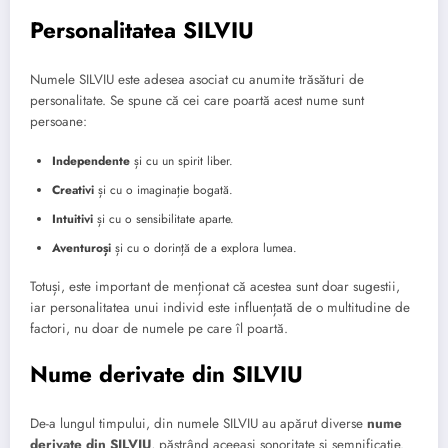
Personalitatea SILVIU
Numele SILVIU este adesea asociat cu anumite trăsături de
personalitate. Se spune că cei care poartă acest nume sunt
persoane:
Independente
și cu un spirit liber.
Creativi
și cu o imaginație bogată.
Intuitivi
și cu o sensibilitate aparte.
Aventuroși
și cu o dorință de a explora lumea.
Totuși, este important de menționat că acestea sunt doar sugestii,
iar personalitatea unui individ este influențată de o multitudine de
factori, nu doar de numele pe care îl poartă.
Nume derivate din SILVIU
De-a lungul timpului, din numele SILVIU au apărut diverse
nume
derivate din SILVIU
, păstrând aceeași sonoritate și semnificație.