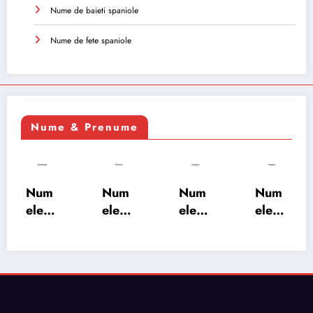
Nume de baieti spaniole
Nume de fete spaniole
Nume & Prenume
Num
Num
Num
Num
ele
ele
ele
ele
XSAY
URV
SRA
SOH
ARS
AKS
OSH
RAB:
A:
HA:
A:
semn
semn
semn
semn
ificați
ificați
ificați
ificați
e,