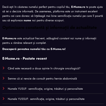
Dacă ești în căutarea numelui perfect pentru copilul tău,
E-Nume.ro
te poate ajuta
să iei o decizie informată. De asemenea, platforma este un instrument excelent
pentru cei care doresc să înțeleagă mai bine semnificația numelui pe care îl poartă
sau să exploreze
nume
noi pentru diverse scopuri.
Optimizare constantă și informații de actualitate
E-Nume.ro
este actualizat frecvent, adăugând constant noi nume și informații
pentru a rămâne relevant și complet.
Descoperă povestea numelui tău cu
E-Nume.ro
!
E-Nume.ro - Postate recent
Când este necesară a doua opinie în chirurgie oncologică?
Semne că ai nevoie de consult pentru hernie abdominală
Numele YUSUF: semnificație, origine, trăsături și personalitate
Numele YUSSUF: semnificație, origine, trăsături și personalitate