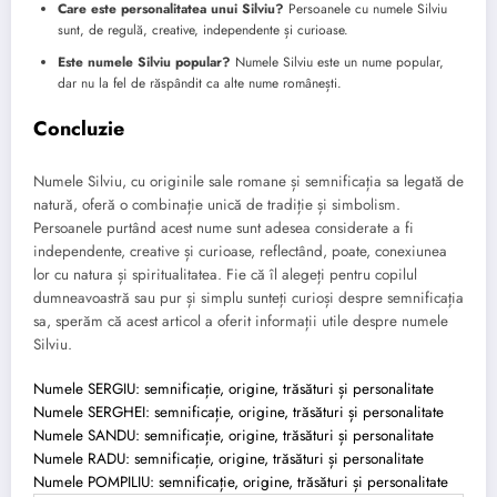
Care este personalitatea unui Silviu?
Persoanele cu numele Silviu
sunt, de regulă, creative, independente și curioase.
Este numele Silviu popular?
Numele Silviu este un nume popular,
dar nu la fel de răspândit ca alte nume românești.
Concluzie
Numele Silviu, cu originile sale romane și semnificația sa legată de
natură, oferă o combinație unică de tradiție și simbolism.
Persoanele purtând acest nume sunt adesea considerate a fi
independente, creative și curioase, reflectând, poate, conexiunea
lor cu natura și spiritualitatea. Fie că îl alegeți pentru copilul
dumneavoastră sau pur și simplu sunteți curioși despre semnificația
sa, sperăm că acest articol a oferit informații utile despre numele
Silviu.
Numele SERGIU: semnificație, origine, trăsături și personalitate
Numele SERGHEI: semnificație, origine, trăsături și personalitate
Numele SANDU: semnificație, origine, trăsături și personalitate
Numele RADU: semnificație, origine, trăsături și personalitate
Numele POMPILIU: semnificație, origine, trăsături și personalitate