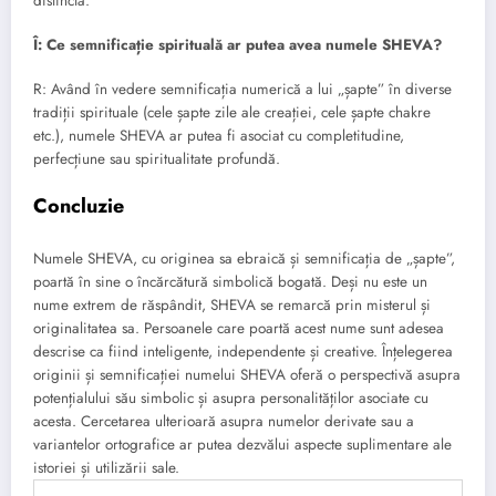
distinctă.
Î: Ce semnificație spirituală ar putea avea numele SHEVA?
R: Având în vedere semnificația numerică a lui „șapte” în diverse
tradiții spirituale (cele șapte zile ale creației, cele șapte chakre
etc.), numele SHEVA ar putea fi asociat cu completitudine,
perfecțiune sau spiritualitate profundă.
Concluzie
Numele SHEVA, cu originea sa ebraică și semnificația de „șapte”,
poartă în sine o încărcătură simbolică bogată. Deși nu este un
nume extrem de răspândit, SHEVA se remarcă prin misterul și
originalitatea sa. Persoanele care poartă acest nume sunt adesea
descrise ca fiind inteligente, independente și creative. Înțelegerea
originii și semnificației numelui SHEVA oferă o perspectivă asupra
potențialului său simbolic și asupra personalităților asociate cu
acesta. Cercetarea ulterioară asupra numelor derivate sau a
variantelor ortografice ar putea dezvălui aspecte suplimentare ale
istoriei și utilizării sale.