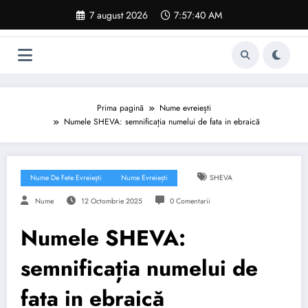
Sari
7 august 2026
7:57:41 AM
la
conținut
Prima pagină
Nume evreiești
Numele SHEVA: semnificația numelui de fata in ebraică
Nume De Fete Evreiești
Nume Evreiești
SHEVA
Nume
12 Octombrie 2025
0 Comentarii
Numele SHEVA:
semnificația numelui de
fata in ebraică