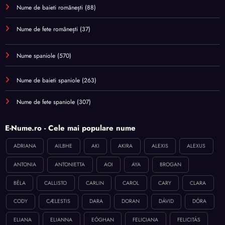
Nume de baieti românești
(88)
Nume de fete românești
(37)
Nume spaniole
(570)
Nume de baieti spaniole
(263)
Nume de fete spaniole
(307)
E-Nume.ro - Cele mai populare nume
ADRIANA
AILBHE
AKI
AKIRA
ALEXIS
ALEXUS
ANTONIA
ANTONIETTA
AOI
AYA
BROGAN
BÉLA
CALLISTO
CARLIN
CAROL
CARY
CLARA
CODY
CÆLESTIS
DARA
DORAN
DÁVID
DÓRA
ELIANA
ELIANNA
EÓGHAN
FELICIANA
FELICITÁS