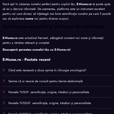
Dacă ești în căutarea numelui perfect pentru copilul tău,
E-Nume.ro
te poate ajuta
să iei o decizie informată. De asemenea, platforma este un instrument excelent
pentru cei care doresc să înțeleagă mai bine semnificația numelui pe care îl poartă
sau să exploreze
nume
noi pentru diverse scopuri.
Optimizare constantă și informații de actualitate
E-Nume.ro
este actualizat frecvent, adăugând constant noi nume și informații
pentru a rămâne relevant și complet.
Descoperă povestea numelui tău cu
E-Nume.ro
!
E-Nume.ro - Postate recent
Când este necesară a doua opinie în chirurgie oncologică?
Semne că ai nevoie de consult pentru hernie abdominală
Numele YUSUF: semnificație, origine, trăsături și personalitate
Numele YUSSUF: semnificație, origine, trăsături și personalitate