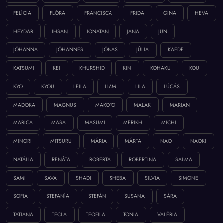
FELÍCIA
FLÓRA
FRANCISCA
FRIDA
GINA
HEVA
HEYDAR
IHSAN
IONATAN
JANA
JUN
JÓHANNA
JÓHANNES
JÓNAS
JÚLIA
KAEDE
KATSUMI
KEI
KHURSHID
KIN
KOHAKU
KOU
KYO
KYOU
LEILA
LIAM
LILA
LÚCÁS
MADOKA
MAGNUS
MAKOTO
MALAK
MARIAN
MARICA
MASA
MASUMI
MERIKH
MICHI
MINORI
MITSURU
MÁRIA
MÁRTA
NAO
NAOKI
NATÁLIA
RENÁTA
ROBERTA
ROBERTINA
SALMA
SAMI
SAVA
SHADI
SHEBA
SILVIA
SIMONE
SOFIA
STEFANÍA
STEFÁN
SUSANA
SÁRA
TATIANA
TECLA
TEOFILA
TONIA
VALÉRIA