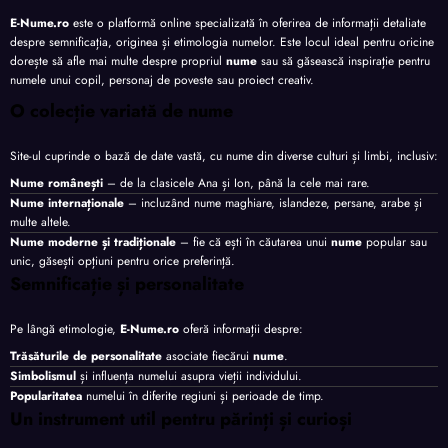
E-Nume.ro
este o platformă online specializată în oferirea de informații detaliate
despre semnificația, originea și etimologia numelor. Este locul ideal pentru oricine
dorește să afle mai multe despre propriul
nume
sau să găsească inspirație pentru
numele unui copil, personaj de poveste sau proiect creativ.
O colecție variată de nume
Site-ul cuprinde o bază de date vastă, cu nume din diverse culturi și limbi, inclusiv:
Nume românești
– de la clasicele Ana și Ion, până la cele mai rare.
Nume internaționale
– incluzând nume maghiare, islandeze, persane, arabe și
multe altele.
Nume moderne și tradiționale
– fie că ești în căutarea unui
nume
popular sau
unic, găsești opțiuni pentru orice preferință.
Semnificație și personalitate
Pe lângă etimologie,
E-Nume.ro
oferă informații despre:
Trăsăturile de personalitate
asociate fiecărui
nume
.
Simbolismul
și influența numelui asupra vieții individului.
Popularitatea
numelui în diferite regiuni și perioade de timp.
Un instrument util pentru părinți și curioși