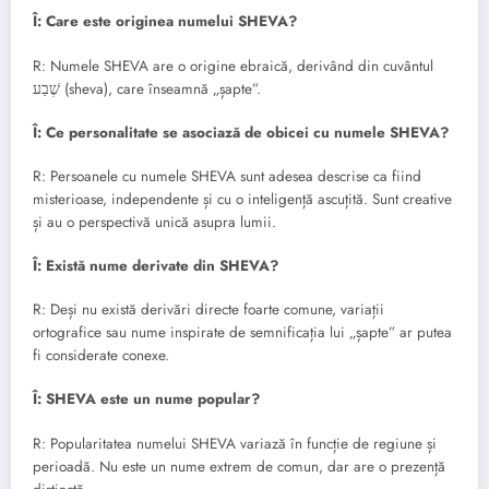
Î: Care este originea numelui SHEVA?
R: Numele SHEVA are o origine ebraică, derivând din cuvântul
שֶׁבַע (sheva), care înseamnă „șapte”.
Î: Ce personalitate se asociază de obicei cu numele SHEVA?
R: Persoanele cu numele SHEVA sunt adesea descrise ca fiind
misterioase, independente și cu o inteligență ascuțită. Sunt creative
și au o perspectivă unică asupra lumii.
Î: Există nume derivate din SHEVA?
R: Deși nu există derivări directe foarte comune, variații
ortografice sau nume inspirate de semnificația lui „șapte” ar putea
fi considerate conexe.
Î: SHEVA este un nume popular?
R: Popularitatea numelui SHEVA variază în funcție de regiune și
perioadă. Nu este un nume extrem de comun, dar are o prezență