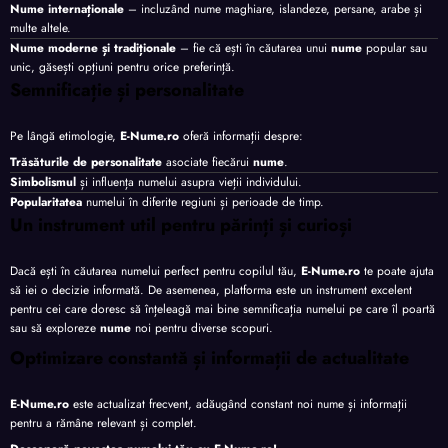
Nume internaționale
– incluzând nume maghiare, islandeze, persane, arabe și
multe altele.
Nume moderne și tradiționale
– fie că ești în căutarea unui
nume
popular sau
unic, găsești opțiuni pentru orice preferință.
Semnificație și personalitate
Pe lângă etimologie,
E-Nume.ro
oferă informații despre:
Trăsăturile de personalitate
asociate fiecărui
nume
.
Simbolismul
și influența numelui asupra vieții individului.
Popularitatea
numelui în diferite regiuni și perioade de timp.
Un instrument util pentru părinți și curioși
Dacă ești în căutarea numelui perfect pentru copilul tău,
E-Nume.ro
te poate ajuta
să iei o decizie informată. De asemenea, platforma este un instrument excelent
pentru cei care doresc să înțeleagă mai bine semnificația numelui pe care îl poartă
sau să exploreze
nume
noi pentru diverse scopuri.
Optimizare constantă și informații de actualitate
E-Nume.ro
este actualizat frecvent, adăugând constant noi nume și informații
pentru a rămâne relevant și complet.