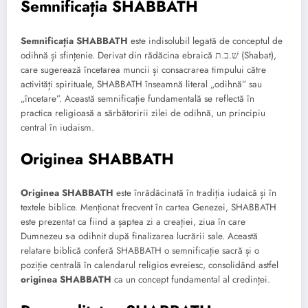
Semnificația SHABBATH
Semnificația SHABBATH
este indisolubil legată de conceptul de
odihnă și sfințenie. Derivat din rădăcina ebraică שׁ.ב.ת (Shabat),
care sugerează încetarea muncii și consacrarea timpului către
activități spirituale, SHABBATH înseamnă literal „odihnă” sau
„încetare”. Această semnificație fundamentală se reflectă în
practica religioasă a sărbătoririi zilei de odihnă, un principiu
central în iudaism.
Originea SHABBATH
Originea SHABBATH
este înrădăcinată în tradiția iudaică și în
textele biblice. Menționat frecvent în cartea Genezei, SHABBATH
este prezentat ca fiind a șaptea zi a creației, ziua în care
Dumnezeu s-a odihnit după finalizarea lucrării sale. Această
relatare biblică conferă SHABBATH o semnificație sacră și o
poziție centrală în calendarul religios evreiesc, consolidând astfel
originea SHABBATH
ca un concept fundamental al credinței.