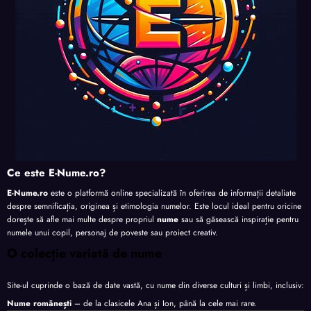
Ce este E-Nume.ro?
E-Nume.ro
este o platformă online specializată în oferirea de informații detaliate
despre semnificația, originea și etimologia numelor. Este locul ideal pentru oricine
dorește să afle mai multe despre propriul
nume
sau să găsească inspirație pentru
numele unui copil, personaj de poveste sau proiect creativ.
O colecție variată de nume
Site-ul cuprinde o bază de date vastă, cu nume din diverse culturi și limbi, inclusiv:
Nume românești
– de la clasicele Ana și Ion, până la cele mai rare.