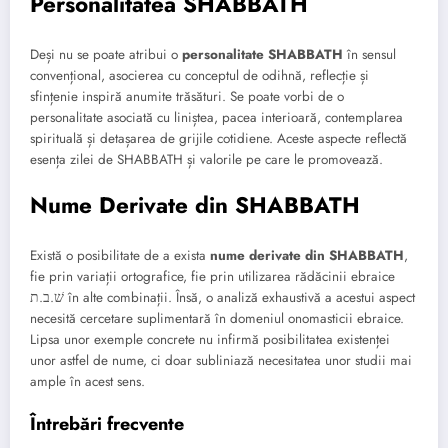
Personalitatea SHABBATH
Deși nu se poate atribui o
personalitate SHABBATH
în sensul
convențional, asocierea cu conceptul de odihnă, reflecție și
sfințenie inspiră anumite trăsături. Se poate vorbi de o
personalitate asociată cu liniștea, pacea interioară, contemplarea
spirituală și detașarea de grijile cotidiene. Aceste aspecte reflectă
esența zilei de SHABBATH și valorile pe care le promovează.
Nume Derivate din SHABBATH
Există o posibilitate de a exista
nume derivate din SHABBATH
,
fie prin variații ortografice, fie prin utilizarea rădăcinii ebraice
שׁ.ב.ת în alte combinații. Însă, o analiză exhaustivă a acestui aspect
necesită cercetare suplimentară în domeniul onomasticii ebraice.
Lipsa unor exemple concrete nu infirmă posibilitatea existenței
unor astfel de nume, ci doar subliniază necesitatea unor studii mai
ample în acest sens.
Întrebări frecvente