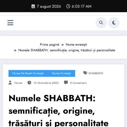
Sari
7 august 2026
6:03:18 AM
la
conținut
Prima pagină
Nume evreiești
Numele SHABBATH: semnificație, origine, trăsături și personalitate
Nume De Baieti Evreiești
Nume Evreiești
SHABBATH
Nume
12 Octombrie 2025
0 Comentarii
Numele SHABBATH:
semnificație, origine,
trăsături și personalitate