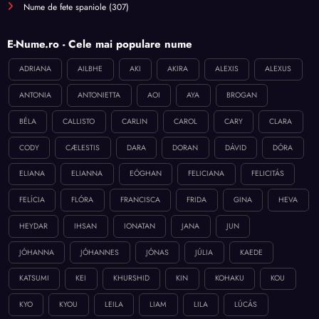
Nume de fete spaniole
(307)
E-Nume.ro - Cele mai populare nume
ADRIANA
AILBHE
AKI
AKIRA
ALEXIS
ALEXUS
ANTONIA
ANTONIETTA
AOI
AYA
BROGAN
BÉLA
CALLISTO
CARLIN
CAROL
CARY
CLARA
CODY
CÆLESTIS
DARA
DORAN
DÁVID
DÓRA
ELIANA
ELIANNA
EÓGHAN
FELICIANA
FELICITÁS
FELÍCIA
FLÓRA
FRANCISCA
FRIDA
GINA
HEVA
HEYDAR
IHSAN
IONATAN
JANA
JUN
JÓHANNA
JÓHANNES
JÓNAS
JÚLIA
KAEDE
KATSUMI
KEI
KHURSHID
KIN
KOHAKU
KOU
KYO
KYOU
LEILA
LIAM
LILA
LÚCÁS