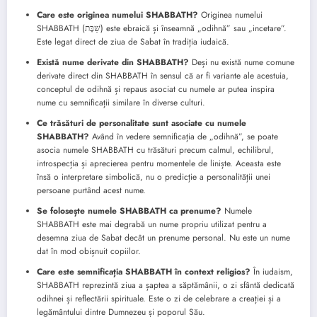
Care este originea numelui SHABBATH?
Originea numelui
SHABBATH (שַׁבָּת) este ebraică și înseamnă „odihnă” sau „incetare”.
Este legat direct de ziua de Sabat în tradiția iudaică.
Există nume derivate din SHABBATH?
Deși nu există nume comune
derivate direct din SHABBATH în sensul că ar fi variante ale acestuia,
conceptul de odihnă și repaus asociat cu numele ar putea inspira
nume cu semnificații similare în diverse culturi.
Ce trăsături de personalitate sunt asociate cu numele
SHABBATH?
Având în vedere semnificația de „odihnă”, se poate
asocia numele SHABBATH cu trăsături precum calmul, echilibrul,
introspecția și aprecierea pentru momentele de liniște. Aceasta este
însă o interpretare simbolică, nu o predicție a personalității unei
persoane purtând acest nume.
Se folosește numele SHABBATH ca prenume?
Numele
SHABBATH este mai degrabă un nume propriu utilizat pentru a
desemna ziua de Sabat decât un prenume personal. Nu este un nume
dat în mod obișnuit copiilor.
Care este semnificația SHABBATH în context religios?
În iudaism,
SHABBATH reprezintă ziua a șaptea a săptămânii, o zi sfântă dedicată
odihnei și reflectării spirituale. Este o zi de celebrare a creației și a
legământului dintre Dumnezeu și poporul Său.