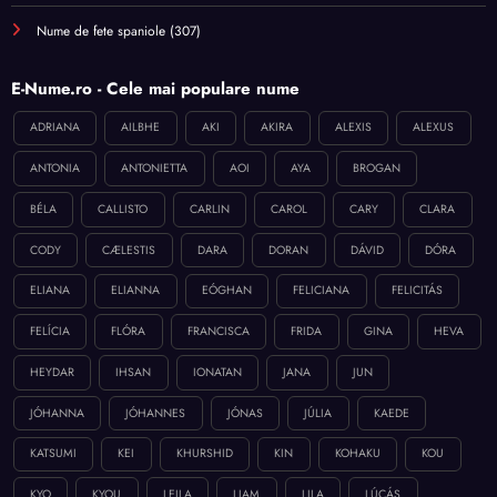
Nume de fete spaniole
(307)
E-Nume.ro - Cele mai populare nume
ADRIANA
AILBHE
AKI
AKIRA
ALEXIS
ALEXUS
ANTONIA
ANTONIETTA
AOI
AYA
BROGAN
BÉLA
CALLISTO
CARLIN
CAROL
CARY
CLARA
CODY
CÆLESTIS
DARA
DORAN
DÁVID
DÓRA
ELIANA
ELIANNA
EÓGHAN
FELICIANA
FELICITÁS
FELÍCIA
FLÓRA
FRANCISCA
FRIDA
GINA
HEVA
HEYDAR
IHSAN
IONATAN
JANA
JUN
JÓHANNA
JÓHANNES
JÓNAS
JÚLIA
KAEDE
KATSUMI
KEI
KHURSHID
KIN
KOHAKU
KOU
KYO
KYOU
LEILA
LIAM
LILA
LÚCÁS