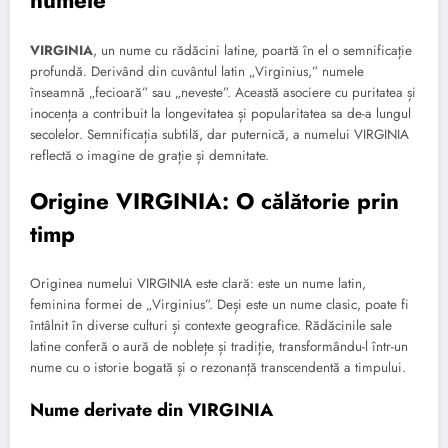
numele
VIRGINIA
, un nume cu rădăcini latine, poartă în el o semnificație
profundă. Derivând din cuvântul latin „Virginius,” numele
înseamnă „fecioară” sau „neveste”. Această asociere cu puritatea și
inocența a contribuit la longevitatea și popularitatea sa de-a lungul
secolelor. Semnificația subtilă, dar puternică, a numelui VIRGINIA
reflectă o imagine de grație și demnitate.
Origine VIRGINIA: O călătorie prin
timp
Originea numelui VIRGINIA este clară: este un nume latin,
feminina formei de „Virginius”. Deși este un nume clasic, poate fi
întâlnit în diverse culturi și contexte geografice. Rădăcinile sale
latine conferă o aură de noblețe și tradiție, transformându-l într-un
nume cu o istorie bogată și o rezonanță transcendentă a timpului.
Nume derivate din VIRGINIA