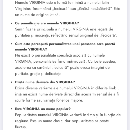
Numele VIRGINIA este o formă feminină a numelui latin
Virginius, însemnând „fecioară” sau „tânără necăsătorită”. Este
un nume de origine latină.
Ce semnificație are numele VIRGINIA?
Semnificația principală a numelui VIRGINIA este legată de
puritatea și inocența, reflectând sensul original de „fecioară”.
Cum este percepută personalitatea unei persoane care poartă
numele VIRGINIA?
Nu există o personalitate specifică asociată cu numele
VIRGINIA, personalitatea fiind individuală. Cu toate acestea,
asocierea cu cuvântul „fecioară” poate evoca imagini de
puritate, grație și delicatețe.
Există nume derivate din VIRGINIA?
Există diverse variante ale numelui VIRGINIA în diferite limbi,
însă nu există nume derivate direct din acesta în sensul de a fi
scurte forme sau variații fonetice majore.
Este VIRGINIA un nume popular?
Popularitatea numelui VIRGINIA variază în timp și în funcție de
regiune. Este un nume clasic, dar popularitatea sa poate
fluctua.