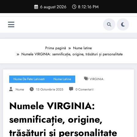
Sari
6 august 2026
8:12:17 PM
la
conținut
Prima pagină
Nume latine
Numele VIRGINIA: semnificație, origine, trăsături și personalitate
Nume De Fete Latinesti
Nume Latine
VIRGINIA
Nume
13 Octombrie 2025
0 Comentarii
Numele VIRGINIA:
semnificație, origine,
trăsături și personalitate