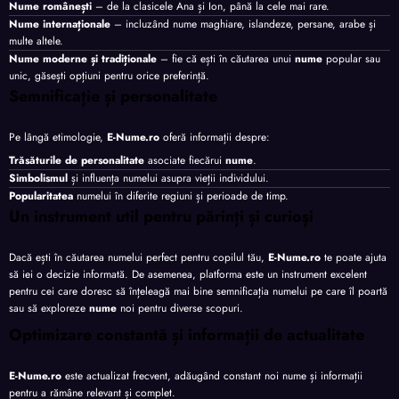
Nume românești
– de la clasicele Ana și Ion, până la cele mai rare.
Nume internaționale
– incluzând nume maghiare, islandeze, persane, arabe și
multe altele.
Nume moderne și tradiționale
– fie că ești în căutarea unui
nume
popular sau
unic, găsești opțiuni pentru orice preferință.
Semnificație și personalitate
Pe lângă etimologie,
E-Nume.ro
oferă informații despre:
Trăsăturile de personalitate
asociate fiecărui
nume
.
Simbolismul
și influența numelui asupra vieții individului.
Popularitatea
numelui în diferite regiuni și perioade de timp.
Un instrument util pentru părinți și curioși
Dacă ești în căutarea numelui perfect pentru copilul tău,
E-Nume.ro
te poate ajuta
să iei o decizie informată. De asemenea, platforma este un instrument excelent
pentru cei care doresc să înțeleagă mai bine semnificația numelui pe care îl poartă
sau să exploreze
nume
noi pentru diverse scopuri.
Optimizare constantă și informații de actualitate
E-Nume.ro
este actualizat frecvent, adăugând constant noi nume și informații
pentru a rămâne relevant și complet.