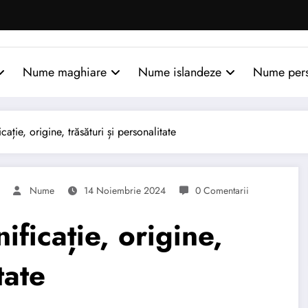
Nume maghiare
Nume islandeze
Nume per
ție, origine, trăsături și personalitate
Nume
14 Noiembrie 2024
0 Comentarii
icație, origine,
tate