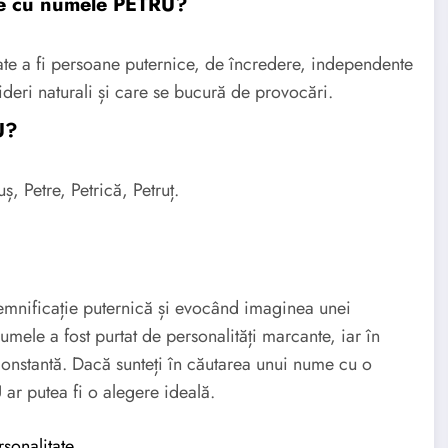
ate cu numele PETRU?
e a fi persoane puternice, de încredere, independente
ideri naturali și care se bucură de provocări.
U?
, Petre, Petrică, Petruț.
mnificație puternică și evocând imaginea unei
umele a fost purtat de personalități marcante, iar în
constantă. Dacă sunteți în căutarea unui nume cu o
ar putea fi o alegere ideală.
rsonalitate