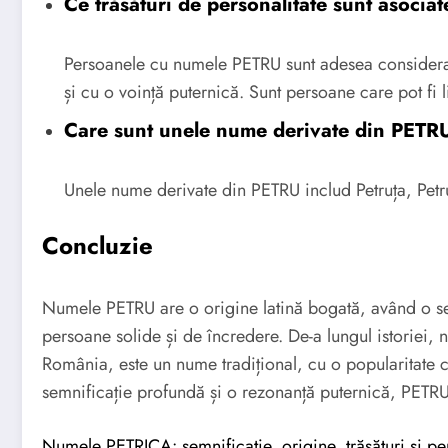
Ce trăsături de personalitate sunt asoci
Persoanele cu numele PETRU sunt adesea considerat
și cu o voință puternică. Sunt persoane care pot fi l
Care sunt unele nume derivate din PETR
Unele nume derivate din PETRU includ Petruța, Petruș
Concluzie
Numele PETRU are o origine latină bogată, având o se
persoane solide și de încredere. De-a lungul istoriei, n
România, este un nume tradițional, cu o popularitate 
semnificație profundă și o rezonanță puternică, PETRU 
Numele PETRICA: semnificație, origine, trăsături și pe