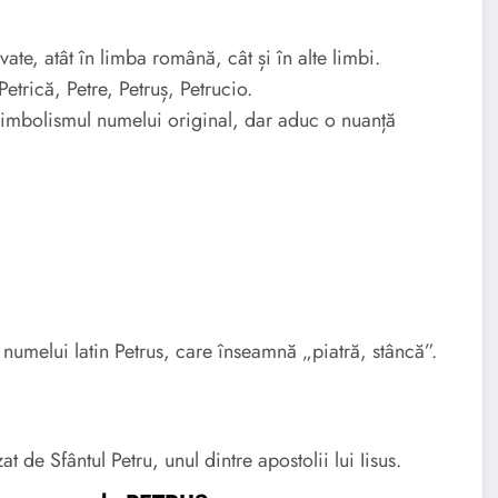
ate, atât în limba română, cât și în alte limbi.
trică, Petre, Petruș, Petrucio.
 simbolismul numelui original, dar aduc o nuanță
umelui latin Petrus, care înseamnă „piatră, stâncă”.
 de Sfântul Petru, unul dintre apostolii lui Iisus.