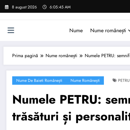
Sari
8 august 2026
6:05:46 AM
la
conținut
Nume
Nume românești
Prima pagină
Nume românești
Numele PETRU: semnifica
Nume De Baieti Românești
Nume Românești
PETRU
Numele PETRU: semnif
trăsături și personali