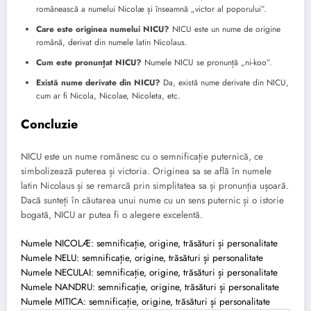
românească a numelui Nicolæ și înseamnă „victor al poporului”.
Care este originea numelui NICU?
NICU este un nume de origine
română, derivat din numele latin Nicolaus.
Cum este pronunțat NICU?
Numele NICU se pronunță „ni-koo”.
Există nume derivate din NICU?
Da, există nume derivate din NICU,
cum ar fi Nicola, Nicolae, Nicoleta, etc.
Concluzie
NICU este un nume românesc cu o semnificație puternică, ce
simbolizează puterea și victoria. Originea sa se află în numele
latin Nicolaus și se remarcă prin simplitatea sa și pronunția ușoară.
Dacă sunteți în căutarea unui nume cu un sens puternic și o istorie
bogată, NICU ar putea fi o alegere excelentă.
Numele NICOLÆ: semnificație, origine, trăsături și personalitate
Numele NELU: semnificație, origine, trăsături și personalitate
Numele NECULAI: semnificație, origine, trăsături și personalitate
Numele NANDRU: semnificație, origine, trăsături și personalitate
Numele MITICA: semnificație, origine, trăsături și personalitate