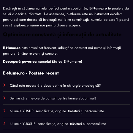
Dacă ești în căutarea numelui perfect pentru copilul tău,
E-Nume.ro
te poate ajuta
să iei o decizie informată. De asemenea, platforma este un instrument excelent
pentru cei care doresc să înțeleagă mai bine semnificația numelui pe care îl poartă
sau să exploreze
nume
noi pentru diverse scopuri.
Optimizare constantă și informații de actualitate
E-Nume.ro
este actualizat frecvent, adăugând constant noi nume și informații
pentru a rămâne relevant și complet.
Descoperă povestea numelui tău cu
E-Nume.ro
!
E-Nume.ro - Postate recent
Când este necesară a doua opinie în chirurgie oncologică?
Semne că ai nevoie de consult pentru hernie abdominală
Numele YUSUF: semnificație, origine, trăsături și personalitate
Numele YUSSUF: semnificație, origine, trăsături și personalitate