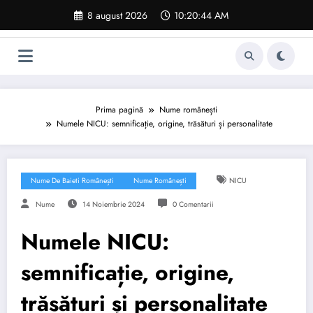
Sari
8 august 2026
10:20:45 AM
la
conținut
Prima pagină
Nume românești
Numele NICU: semnificație, origine, trăsături și personalitate
Nume De Baieti Românești
Nume Românești
NICU
Nume
14 Noiembrie 2024
0 Comentarii
Numele NICU:
semnificație, origine,
trăsături și personalitate