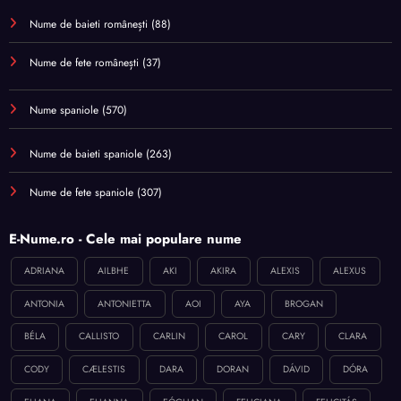
Nume de baieti românești
(88)
Nume de fete românești
(37)
Nume spaniole
(570)
Nume de baieti spaniole
(263)
Nume de fete spaniole
(307)
E-Nume.ro - Cele mai populare nume
ADRIANA
AILBHE
AKI
AKIRA
ALEXIS
ALEXUS
ANTONIA
ANTONIETTA
AOI
AYA
BROGAN
BÉLA
CALLISTO
CARLIN
CAROL
CARY
CLARA
CODY
CÆLESTIS
DARA
DORAN
DÁVID
DÓRA