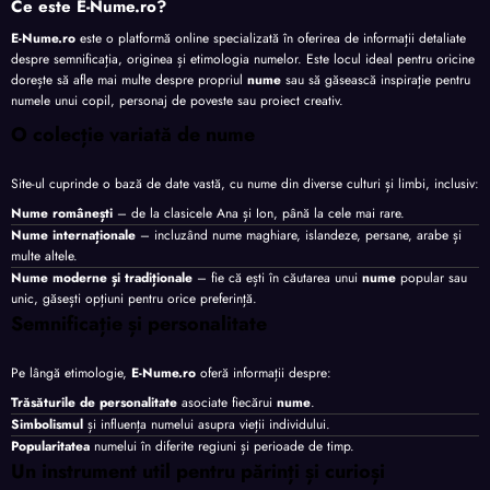
Ce este E-Nume.ro?
E-Nume.ro
este o platformă online specializată în oferirea de informații detaliate
despre semnificația, originea și etimologia numelor. Este locul ideal pentru oricine
dorește să afle mai multe despre propriul
nume
sau să găsească inspirație pentru
numele unui copil, personaj de poveste sau proiect creativ.
O colecție variată de nume
Site-ul cuprinde o bază de date vastă, cu nume din diverse culturi și limbi, inclusiv:
Nume românești
– de la clasicele Ana și Ion, până la cele mai rare.
Nume internaționale
– incluzând nume maghiare, islandeze, persane, arabe și
multe altele.
Nume moderne și tradiționale
– fie că ești în căutarea unui
nume
popular sau
unic, găsești opțiuni pentru orice preferință.
Semnificație și personalitate
Pe lângă etimologie,
E-Nume.ro
oferă informații despre:
Trăsăturile de personalitate
asociate fiecărui
nume
.
Simbolismul
și influența numelui asupra vieții individului.
Popularitatea
numelui în diferite regiuni și perioade de timp.
Un instrument util pentru părinți și curioși