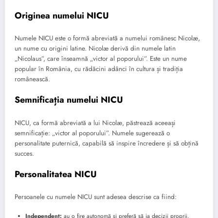
Originea numelui NICU
Numele NICU este o formă abreviată a numelui românesc Nicolæ,
un nume cu origini latine. Nicolæ derivă din numele latin
„Nicolaus”, care înseamnă „victor al poporului”. Este un nume
popular în România, cu rădăcini adânci în cultura și tradiția
românească.
Semnificația numelui NICU
NICU, ca formă abreviată a lui Nicolæ, păstrează aceeași
semnificație: „victor al poporului”. Numele sugerează o
personalitate puternică, capabilă să inspire încredere și să obțină
succes.
Personalitatea NICU
Persoanele cu numele NICU sunt adesea descrise ca fiind:
Independent:
au o fire autonomă și preferă să ia decizii proprii.