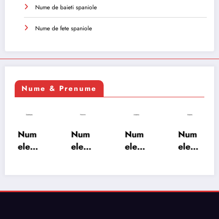
Nume de baieti spaniole
Nume de fete spaniole
Nume & Prenume
Num
Num
Num
Num
ele
ele
ele
ele
XSAY
URV
SRA
SOH
ARS
AKS
OSH
RAB:
A:
HA:
A:
semn
semn
semn
semn
ificați
ificați
ificați
ificați
e,