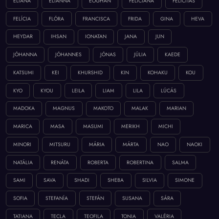
ELIANA
ELIANNA
EÓGHAN
FELICIANA
FELICITÁS
FELÍCIA
FLÓRA
FRANCISCA
FRIDA
GINA
HEVA
HEYDAR
IHSAN
IONATAN
JANA
JUN
JÓHANNA
JÓHANNES
JÓNAS
JÚLIA
KAEDE
KATSUMI
KEI
KHURSHID
KIN
KOHAKU
KOU
KYO
KYOU
LEILA
LIAM
LILA
LÚCÁS
MADOKA
MAGNUS
MAKOTO
MALAK
MARIAN
MARICA
MASA
MASUMI
MERIKH
MICHI
MINORI
MITSURU
MÁRIA
MÁRTA
NAO
NAOKI
NATÁLIA
RENÁTA
ROBERTA
ROBERTINA
SALMA
SAMI
SAVA
SHADI
SHEBA
SILVIA
SIMONE
SOFIA
STEFANÍA
STEFÁN
SUSANA
SÁRA
TATIANA
TECLA
TEOFILA
TONIA
VALÉRIA