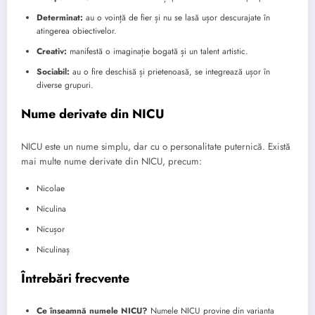
Determinat:
au o voință de fier și nu se lasă ușor descurajate în
atingerea obiectivelor.
Creativ:
manifestă o imaginație bogată și un talent artistic.
Sociabil:
au o fire deschisă și prietenoasă, se integrează ușor în
diverse grupuri.
Nume derivate din NICU
NICU este un nume simplu, dar cu o personalitate puternică. Există
mai multe nume derivate din NICU, precum:
Nicolae
Niculina
Nicușor
Niculinaș
Întrebări frecvente
Ce înseamnă numele NICU?
Numele NICU provine din varianta