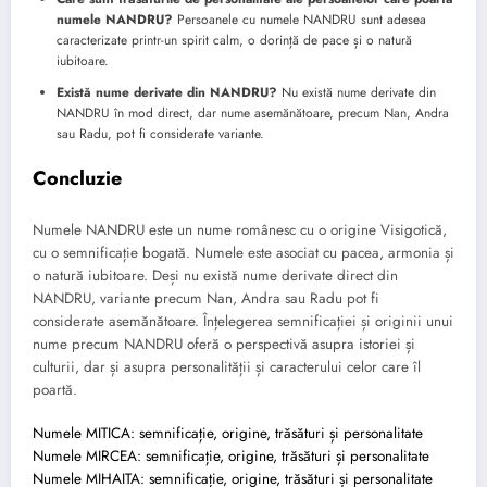
numele NANDRU?
Persoanele cu numele NANDRU sunt adesea
caracterizate printr-un spirit calm, o dorință de pace și o natură
iubitoare.
Există nume derivate din NANDRU?
Nu există nume derivate din
NANDRU în mod direct, dar nume asemănătoare, precum Nan, Andra
sau Radu, pot fi considerate variante.
Concluzie
Numele NANDRU este un nume românesc cu o origine Visigotică,
cu o semnificație bogată. Numele este asociat cu pacea, armonia și
o natură iubitoare. Deși nu există nume derivate direct din
NANDRU, variante precum Nan, Andra sau Radu pot fi
considerate asemănătoare. Înțelegerea semnificației și originii unui
nume precum NANDRU oferă o perspectivă asupra istoriei și
culturii, dar și asupra personalității și caracterului celor care îl
poartă.
Numele MITICA: semnificație, origine, trăsături și personalitate
Numele MIRCEA: semnificație, origine, trăsături și personalitate
Numele MIHAITA: semnificație, origine, trăsături și personalitate