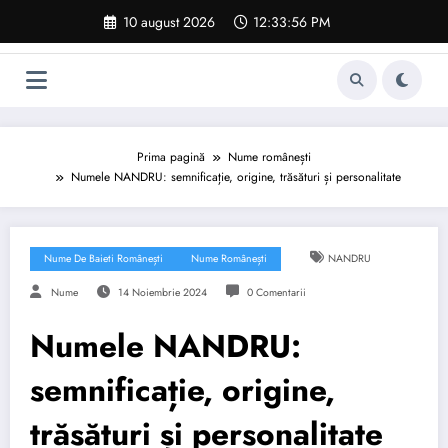
Sari
10 august 2026
12:33:57 PM
la
conținut
Prima pagină
Nume românești
Numele NANDRU: semnificație, origine, trăsături și personalitate
Nume De Baieti Românești
Nume Românești
NANDRU
Nume
14 Noiembrie 2024
0 Comentarii
Numele NANDRU:
semnificație, origine,
trăsături și personalitate