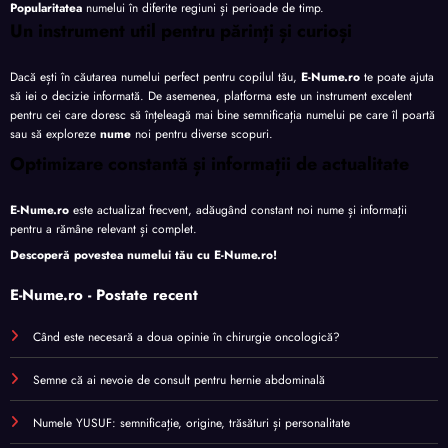
Popularitatea
numelui în diferite regiuni și perioade de timp.
Un instrument util pentru părinți și curioși
Dacă ești în căutarea numelui perfect pentru copilul tău,
E-Nume.ro
te poate ajuta
să iei o decizie informată. De asemenea, platforma este un instrument excelent
pentru cei care doresc să înțeleagă mai bine semnificația numelui pe care îl poartă
sau să exploreze
nume
noi pentru diverse scopuri.
Optimizare constantă și informații de actualitate
E-Nume.ro
este actualizat frecvent, adăugând constant noi nume și informații
pentru a rămâne relevant și complet.
Descoperă povestea numelui tău cu
E-Nume.ro
!
E-Nume.ro - Postate recent
Când este necesară a doua opinie în chirurgie oncologică?
Semne că ai nevoie de consult pentru hernie abdominală
Numele YUSUF: semnificație, origine, trăsături și personalitate