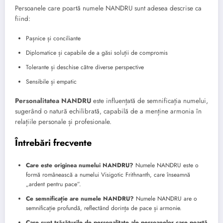
Persoanele care poartă numele NANDRU sunt adesea descrise ca
fiind:
Pașnice și conciliante
Diplomatice și capabile de a găsi soluții de compromis
Tolerante și deschise către diverse perspective
Sensibile și empatic
Personalitatea NANDRU
este influențată de semnificația numelui,
sugerând o natură echilibrată, capabilă de a menține armonia în
relațiile personale și profesionale.
Întrebări frecvente
Care este originea numelui NANDRU?
Numele NANDRU este o
formă românească a numelui Visigotic Frithnanth, care înseamnă
„ardent pentru pace”.
Ce semnificație are numele NANDRU?
Numele NANDRU are o
semnificație profundă, reflectând dorința de pace și armonie.
Care sunt trăsăturile de personalitate ale persoanelor care poartă