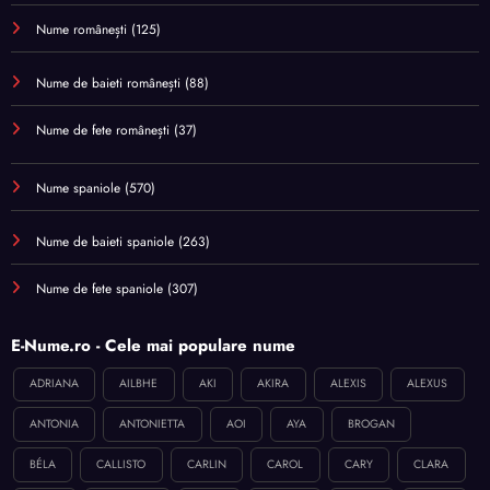
Nume românești
(125)
Nume de baieti românești
(88)
Nume de fete românești
(37)
Nume spaniole
(570)
Nume de baieti spaniole
(263)
Nume de fete spaniole
(307)
E-Nume.ro - Cele mai populare nume
ADRIANA
AILBHE
AKI
AKIRA
ALEXIS
ALEXUS
ANTONIA
ANTONIETTA
AOI
AYA
BROGAN
BÉLA
CALLISTO
CARLIN
CAROL
CARY
CLARA