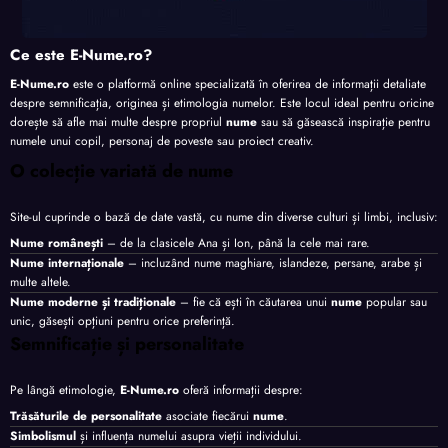
Ce este E-Nume.ro?
E-Nume.ro
este o platformă online specializată în oferirea de informații detaliate
despre semnificația, originea și etimologia numelor. Este locul ideal pentru oricine
dorește să afle mai multe despre propriul
nume
sau să găsească inspirație pentru
numele unui copil, personaj de poveste sau proiect creativ.
O colecție variată de nume
Site-ul cuprinde o bază de date vastă, cu nume din diverse culturi și limbi, inclusiv:
Nume românești
– de la clasicele Ana și Ion, până la cele mai rare.
Nume internaționale
– incluzând nume maghiare, islandeze, persane, arabe și
multe altele.
Nume moderne și tradiționale
– fie că ești în căutarea unui
nume
popular sau
unic, găsești opțiuni pentru orice preferință.
Semnificație și personalitate
Pe lângă etimologie,
E-Nume.ro
oferă informații despre:
Trăsăturile de personalitate
asociate fiecărui
nume
.
Simbolismul
și influența numelui asupra vieții individului.