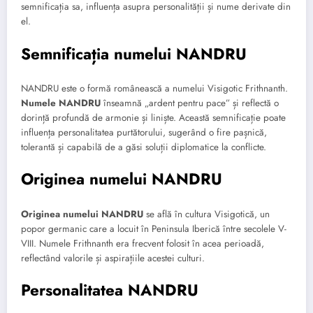
semnificația sa, influența asupra personalității și nume derivate din
el.
Semnificația numelui NANDRU
NANDRU este o formă românească a numelui Visigotic Frithnanth.
Numele NANDRU
înseamnă „ardent pentru pace” și reflectă o
dorință profundă de armonie și liniște. Această semnificație poate
influența personalitatea purtătorului, sugerând o fire pașnică,
tolerantă și capabilă de a găsi soluții diplomatice la conflicte.
Originea numelui NANDRU
Originea numelui NANDRU
se află în cultura Visigotică, un
popor germanic care a locuit în Peninsula Iberică între secolele V-
VIII. Numele Frithnanth era frecvent folosit în acea perioadă,
reflectând valorile și aspirațiile acestei culturi.
Personalitatea NANDRU