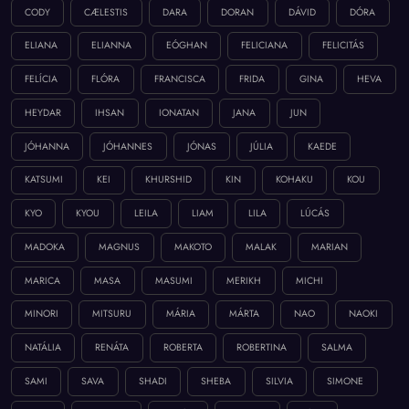
CODY
CÆLESTIS
DARA
DORAN
DÁVID
DÓRA
ELIANA
ELIANNA
EÓGHAN
FELICIANA
FELICITÁS
FELÍCIA
FLÓRA
FRANCISCA
FRIDA
GINA
HEVA
HEYDAR
IHSAN
IONATAN
JANA
JUN
JÓHANNA
JÓHANNES
JÓNAS
JÚLIA
KAEDE
KATSUMI
KEI
KHURSHID
KIN
KOHAKU
KOU
KYO
KYOU
LEILA
LIAM
LILA
LÚCÁS
MADOKA
MAGNUS
MAKOTO
MALAK
MARIAN
MARICA
MASA
MASUMI
MERIKH
MICHI
MINORI
MITSURU
MÁRIA
MÁRTA
NAO
NAOKI
NATÁLIA
RENÁTA
ROBERTA
ROBERTINA
SALMA
SAMI
SAVA
SHADI
SHEBA
SILVIA
SIMONE