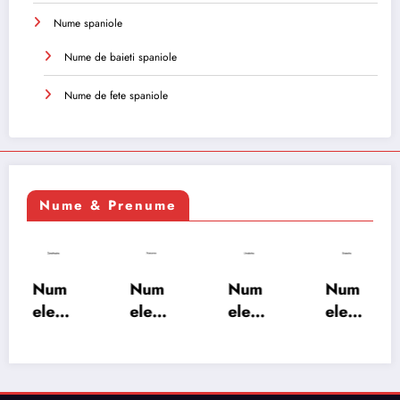
Nume spaniole
Nume de baieti spaniole
Nume de fete spaniole
Nume & Prenume
Num
Num
Num
Num
ele
ele
ele
ele
XSAY
URV
SRA
SOH
ARS
AKS
OSH
RAB:
A:
HA:
A:
semn