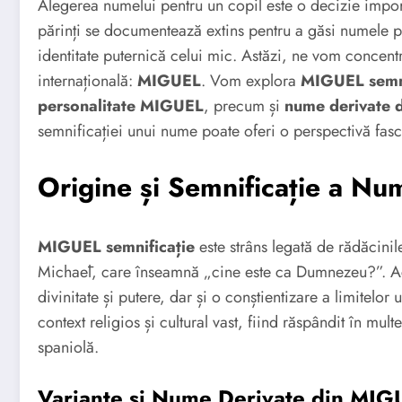
Alegerea numelui pentru un copil este o decizie import
părinți se documentează extins pentru a găsi numele perf
identitate puternică celui mic. Astăzi, ne vom concent
internațională:
MIGUEL
. Vom explora
MIGUEL semni
personalitate MIGUEL
, precum și
nume derivate
semnificației unui nume poate oferi o perspectivă fascin
Origine și Semnificație a N
MIGUEL semnificație
este strâns legată de rădăcinil
Michaēl, care înseamnă „cine este ca Dumnezeu?”. Ace
divinitate și putere, dar și o conștientizare a limitelo
context religios și cultural vast, fiind răspândit în mult
spaniolă.
Variante și Nume Derivate din MIG