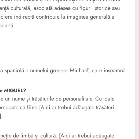
nță culturală, asociată adesea cu figuri istorice sau
ociere indirectă contribuie la imaginea generală a
poartă.
ma spaniolă a numelui grecesc Michaēl, care înseamnă
ele MIGUEL?
tre un nume și trăsăturile de personalitate. Cu toate
epute ca fiind [Aici ar trebui adăugate trăsături
].
cție de limbă și cultură. [Aici ar trebui adăugate