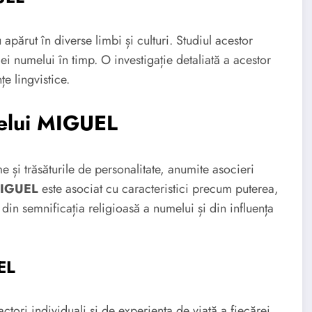
 apărut în diverse limbi și culturi. Studiul acestor
ei numelui în timp. O investigație detaliată a acestor
țe lingvistice.
melui MIGUEL
me și trăsăturile de personalitate, anumite asocieri
IGUEL
este asociat cu caracteristici precum puterea,
 din semnificația religioasă a numelui și din influența
EL
actori individuali și de experiența de viață a fiecărei