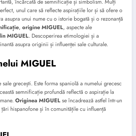
antă, încărcată de semnificație și simbolism. Mulți
ect, unul care să reflecte aspirațiile lor și să ofere o
ra asupra unui nume cu o istorie bogată și o rezonanță
ficație
,
origine MIGUEL
, aspecte ale
 din MIGUEL
. Descoperirea etimologiei și a
antă asupra originii și influenței sale culturale.
umelui MIGUEL
e sale grecești. Este forma spaniolă a numelui grecesc
astă semnificație profundă reflectă o aspirație la
r umane.
Originea MIGUEL
se încadrează astfel într-un
e țări hispanofone și în comunitățile cu influență
UEL