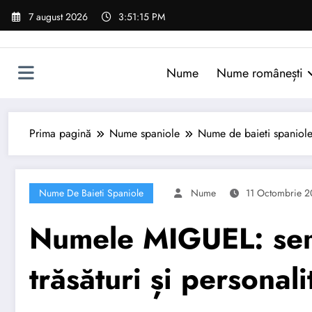
Sari
7 august 2026
3:51:16 PM
la
conținut
Nume
Nume românești
Prima pagină
Nume spaniole
Nume de baieti spaniol
Nume De Baieti Spaniole
Nume
11 Octombrie 
Numele MIGUEL: semn
trăsături și personali