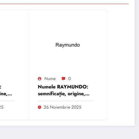
Nume
0
:
Numele RAYMUNDO:
ine,
semnificație, origine,
trăsături și
personalitate
25
26 Noiembrie 2025