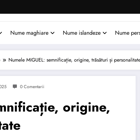
Nume maghiare
Nume islandeze
Nume per
e
Numele MIGUEL: semnificație, origine, trăsături și personalitat
2025
0 Comentarii
ificație, origine,
tate