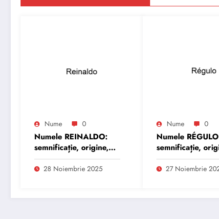
Nume
0
Nume
0
Numele REINALDO:
Numele RÉGULO
semnificație, origine,
semnificație, orig
trăsături și
trăsături și
personalitate
personalitate
28 Noiembrie 2025
27 Noiembrie 20