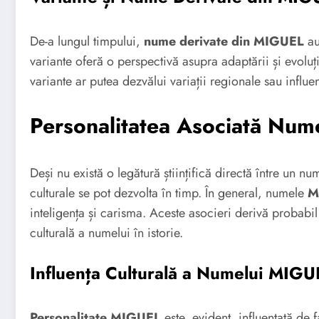
De-a lungul timpului,
nume derivate din MIGUEL
au
variante oferă o perspectivă asupra adaptării și evoluți
variante ar putea dezvălui variații regionale sau influen
Personalitatea Asociată Nu
Deși nu există o legătură științifică directă între un nu
culturale se pot dezvolta în timp. În general, numele
M
inteligența și carisma. Aceste asocieri derivă probabil
culturală a numelui în istorie.
Influența Culturală a Numelui MIGU
Personalitate MIGUEL
este, evident, influențată de f