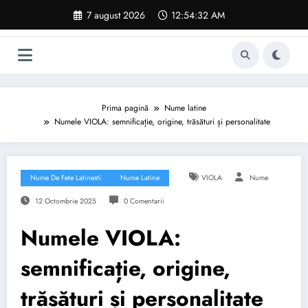
Sari
7 august 2026
12:54:33 AM
la
conținut
Prima pagină
Nume latine
Numele VIOLA: semnificație, origine, trăsături și personalitate
Nume De Fete Latinesti
Nume Latine
VIOLA
Nume
12 Octombrie 2025
0 Comentarii
Numele VIOLA:
semnificație, origine,
trăsături și personalitate