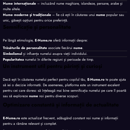
Nume internaționale
– incluzând nume maghiare, islandeze, persane, arabe și
multe altele.
Nume moderne și tradiționale
– fie că ești în căutarea unui
nume
popular sau
unic, găsești opțiuni pentru orice preferință.
Semnificație și personalitate
Pe lângă etimologie,
E-Nume.ro
oferă informații despre:
Trăsăturile de personalitate
asociate fiecărui
nume
.
Simbolismul
și influența numelui asupra vieții individului.
Popularitatea
numelui în diferite regiuni și perioade de timp.
Un instrument util pentru părinți și curioși
Dacă ești în căutarea numelui perfect pentru copilul tău,
E-Nume.ro
te poate ajuta
să iei o decizie informată. De asemenea, platforma este un instrument excelent
pentru cei care doresc să înțeleagă mai bine semnificația numelui pe care îl poartă
sau să exploreze
nume
noi pentru diverse scopuri.
Optimizare constantă și informații de actualitate
E-Nume.ro
este actualizat frecvent, adăugând constant noi nume și informații
pentru a rămâne relevant și complet.