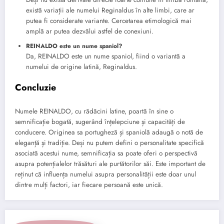
există variații ale numelui Reginaldus în alte limbi, care ar
putea fi considerate variante. Cercetarea etimologică mai
amplă ar putea dezvălui astfel de conexiuni.
REINALDO este un nume spaniol?
Da, REINALDO este un nume spaniol, fiind o variantă a
numelui de origine latină, Reginaldus.
Concluzie
Numele REINALDO, cu rădăcini latine, poartă în sine o
semnificație bogată, sugerând înțelepciune și capacități de
conducere. Originea sa portugheză și spaniolă adaugă o notă de
eleganță și tradiție. Deși nu putem defini o personalitate specifică
asociată acestui nume, semnificația sa poate oferi o perspectivă
asupra potențialelor trăsături ale purtătorilor săi. Este important de
reținut că influența numelui asupra personalității este doar unul
dintre mulți factori, iar fiecare persoană este unică.