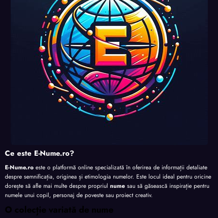
nalita
nalita
nalita
te
te
te
te
Ce este E-Nume.ro?
E-Nume.ro
este o platformă online specializată în oferirea de informații detaliate
despre semnificația, originea și etimologia numelor. Este locul ideal pentru oricine
dorește să afle mai multe despre propriul
nume
sau să găsească inspirație pentru
numele unui copil, personaj de poveste sau proiect creativ.
O colecție variată de nume