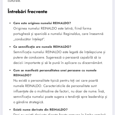
culturale.
Întrebări frecvente
Care este originea numelui REINALDO?
Originea numelui REINALDO este latină, fiind forma
portugheză și spaniolă a numelui Reginaldus, care înseamnă
„conducător înțelept”.
Ce semnificație are numele REINALDO?
Semnificația numelui REINALDO este legată de înțelepciune și
putere de conducere. Sugerează o persoană capabilă să ia
decizii importante și să le pună în aplicare cu discernământ.
Cum se manifestă personalitatea unei persoane cu numele
REINALDO?
Nu există o personalitate tipică pentru toți cei care poartă
numele REINALDO. Caracteristicile de personalitate sunt
influențate de o multitudine de factori, nu doar de nume. Însă,
semnificația numelui poate sugera o tendință spre leadership și
o gândire strategică.
Există nume derivate din REINALDO?
Deși nu există derivate directe foarte comune în limba română,