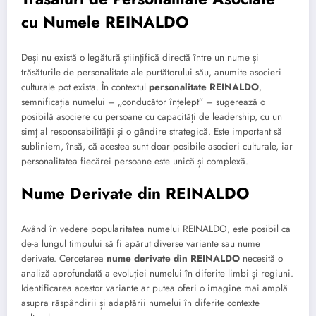
cu Numele REINALDO
Deși nu există o legătură științifică directă între un nume și
trăsăturile de personalitate ale purtătorului său, anumite asocieri
culturale pot exista. În contextul
personalitate REINALDO
,
semnificația numelui – „conducător înțelept” – sugerează o
posibilă asociere cu persoane cu capacități de leadership, cu un
simț al responsabilității și o gândire strategică. Este important să
subliniem, însă, că acestea sunt doar posibile asocieri culturale, iar
personalitatea fiecărei persoane este unică și complexă.
Nume Derivate din REINALDO
Având în vedere popularitatea numelui REINALDO, este posibil ca
de-a lungul timpului să fi apărut diverse variante sau nume
derivate. Cercetarea
nume derivate din REINALDO
necesită o
analiză aprofundată a evoluției numelui în diferite limbi și regiuni.
Identificarea acestor variante ar putea oferi o imagine mai amplă
asupra răspândirii și adaptării numelui în diferite contexte