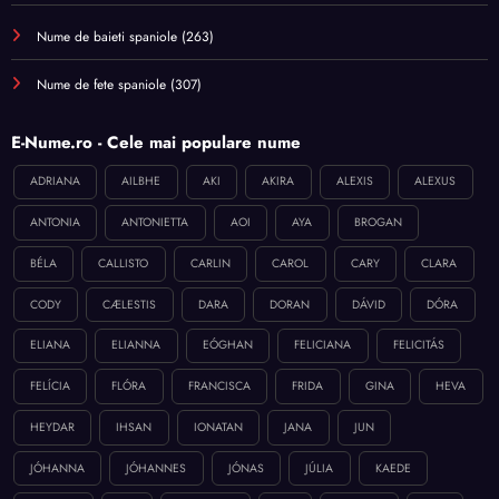
Nume de baieti spaniole
(263)
Nume de fete spaniole
(307)
E-Nume.ro - Cele mai populare nume
ADRIANA
AILBHE
AKI
AKIRA
ALEXIS
ALEXUS
ANTONIA
ANTONIETTA
AOI
AYA
BROGAN
BÉLA
CALLISTO
CARLIN
CAROL
CARY
CLARA
CODY
CÆLESTIS
DARA
DORAN
DÁVID
DÓRA
ELIANA
ELIANNA
EÓGHAN
FELICIANA
FELICITÁS
FELÍCIA
FLÓRA
FRANCISCA
FRIDA
GINA
HEVA
HEYDAR
IHSAN
IONATAN
JANA
JUN
JÓHANNA
JÓHANNES
JÓNAS
JÚLIA
KAEDE