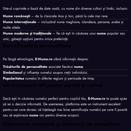
Site-ul cuprinde o bază de date vastă, cu nume din diverse culturi și limbi, inclusiv:
Nume românești
– de la clasicele Ana și Ion, până la cele mai rare.
Nume internaționale
– incluzând nume maghiare, islandeze, persane, arabe și
multe altele.
Nume moderne și tradiționale
– fie că ești în căutarea unui
nume
popular sau
unic, găsești opțiuni pentru orice preferință.
Semnificație și personalitate
Pe lângă etimologie,
E-Nume.ro
oferă informații despre:
Trăsăturile de personalitate
asociate fiecărui
nume
.
Simbolismul
și influența numelui asupra vieții individului.
Popularitatea
numelui în diferite regiuni și perioade de timp.
Un instrument util pentru părinți și curioși
Dacă ești în căutarea numelui perfect pentru copilul tău,
E-Nume.ro
te poate ajuta
să iei o decizie informată. De asemenea, platforma este un instrument excelent
pentru cei care doresc să înțeleagă mai bine semnificația numelui pe care îl poartă
sau să exploreze
nume
noi pentru diverse scopuri.
Optimizare constantă și informații de actualitate