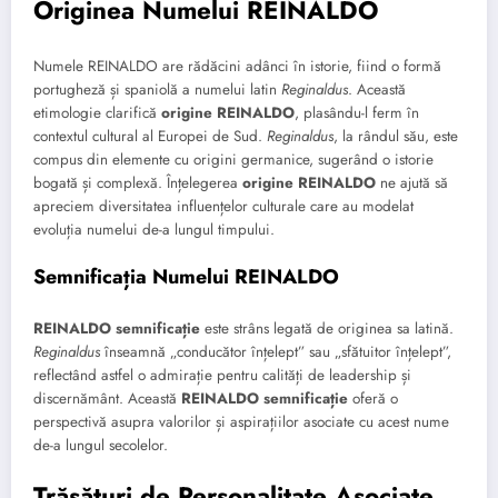
Originea Numelui REINALDO
Numele REINALDO are rădăcini adânci în istorie, fiind o formă
portugheză și spaniolă a numelui latin
Reginaldus
. Această
etimologie clarifică
origine REINALDO
, plasându-l ferm în
contextul cultural al Europei de Sud.
Reginaldus
, la rândul său, este
compus din elemente cu origini germanice, sugerând o istorie
bogată și complexă. Înțelegerea
origine REINALDO
ne ajută să
apreciem diversitatea influențelor culturale care au modelat
evoluția numelui de-a lungul timpului.
Semnificația Numelui REINALDO
REINALDO semnificație
este strâns legată de originea sa latină.
Reginaldus
înseamnă „conducător înțelept” sau „sfătuitor înțelept”,
reflectând astfel o admirație pentru calități de leadership și
discernământ. Această
REINALDO semnificație
oferă o
perspectivă asupra valorilor și aspirațiilor asociate cu acest nume
de-a lungul secolelor.
Trăsături de Personalitate Asociate