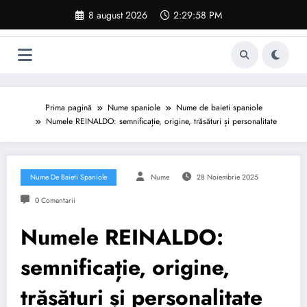
Sari
8 august 2026
2:29:59 PM
la
conținut
Prima pagină
Nume spaniole
Nume de baieti spaniole
Numele REINALDO: semnificație, origine, trăsături și personalitate
Nume De Baieti Spaniole
Nume
28 Noiembrie 2025
0 Comentarii
Numele REINALDO:
semnificație, origine,
trăsături și personalitate