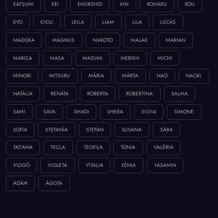
KATSUMI
KEI
KHURSHID
KIN
KOHAKU
KOU
KYO
KYOU
LEILA
LIAM
LILA
LÚCÁS
MADOKA
MAGNUS
MAKOTO
MALAK
MARIAN
MARICA
MASA
MASUMI
MERIKH
MICHI
MINORI
MITSURU
MÁRIA
MÁRTA
NAO
NAOKI
NATÁLIA
RENÁTA
ROBERTA
ROBERTINA
SALMA
SAMI
SAVA
SHADI
SHEBA
SILVIA
SIMONE
SOFIA
STEFANÍA
STEFÁN
SUSANA
SÁRA
TATIANA
TECLA
TEOFILA
TONIA
VALÉRIA
VIGGÓ
VIOLETA
VITALIA
XÉNIA
YASAMIN
ÁDÁM
ÁGOTA