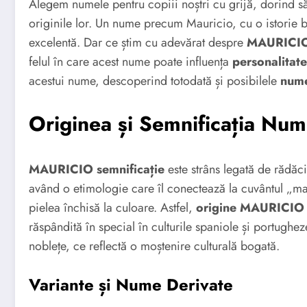
Alegem numele pentru copiii noștri cu grijă, dorind să 
originile lor. Un nume precum Mauricio, cu o istorie b
excelentă. Dar ce știm cu adevărat despre
MAURICIO 
felul în care acest nume poate influența
personalita
acestui nume, descoperind totodată și posibilele
nume
Originea și Semnificația Num
MAURICIO semnificație
este strâns legată de rădăci
având o etimologie care îl conectează la cuvântul „ma
pielea închisă la culoare. Astfel,
origine MAURICIO
răspândită în special în culturile spaniole și portughe
noblețe, ce reflectă o moștenire culturală bogată.
Variante și Nume Derivate