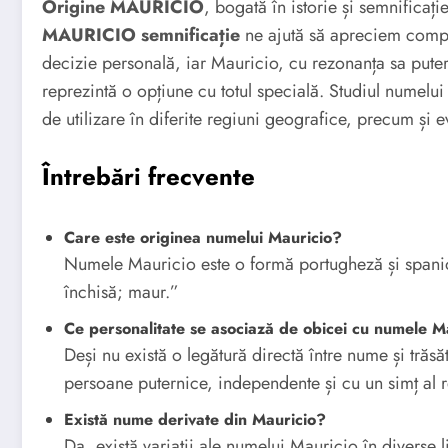
Origine MAURICIO
, bogată în istorie și semnificaț
MAURICIO semnificație
ne ajută să apreciem compl
decizie personală, iar Mauricio, cu rezonanța sa puter
reprezintă o opțiune cu totul specială. Studiul numelui 
de utilizare în diferite regiuni geografice, precum și ev
Întrebări frecvente
Care este originea numelui Mauricio?
Numele Mauricio este o formă portugheză și spanio
închisă; maur.”
Ce personalitate se asociază de obicei cu numele M
Deși nu există o legătură directă între nume și trăs
persoane puternice, independente și cu un simț al re
Există nume derivate din Mauricio?
Da, există variații ale numelui Mauricio în diverse