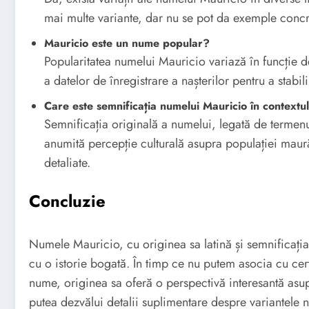
mai multe variante, dar nu se pot da exemple concre
Mauricio este un nume popular?
Popularitatea numelui Mauricio variază în funcție de
a datelor de înregistrare a nașterilor pentru a stabi
Care este semnificația numelui Mauricio în contextul
Semnificația originală a numelui, legată de termenu
anumită percepție culturală asupra populației maură.
detaliate.
Concluzie
Numele Mauricio, cu originea sa latină și semnificați
cu o istorie bogată. În timp ce nu putem asocia cu cert
nume, originea sa oferă o perspectivă interesantă asup
putea dezvălui detalii suplimentare despre variantele nu