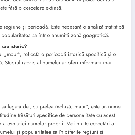
te fără o cercetare extinsă.
 regiune și perioadă. Este necesară o analiză statistică
li popularitatea sa într-o anumită zonă geografică.
 său istoric?
l „maur”, reflectă o perioadă istorică specifică și o
 Studiul istoric al numelui ar oferi informații mai
a sa legată de „cu pielea închisă; maur”, este un nume
itudine trăsături specifice de personalitate cu acest
ra evoluției numelor proprii. Mai multe cercetări ar
melui și popularitatea sa în diferite regiuni și