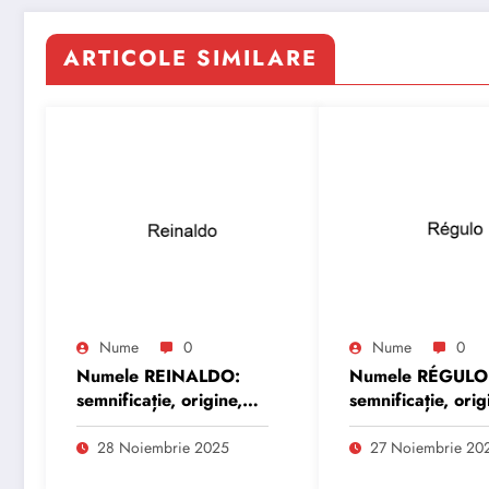
ARTICOLE SIMILARE
Nume
0
Nume
0
Numele REINALDO:
Numele RÉGULO
semnificație, origine,
semnificație, orig
trăsături și
trăsături și
personalitate
personalitate
28 Noiembrie 2025
27 Noiembrie 20