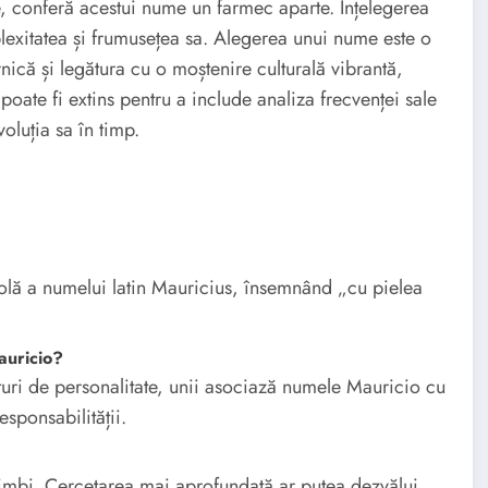
ie, conferă acestui nume un farmec aparte. Înțelegerea
exitatea și frumusețea sa. Alegerea unui nume este o
nică și legătura cu o moștenire culturală vibrantă,
poate fi extins pentru a include analiza frecvenței sale
oluția sa în timp.
lă a numelui latin Mauricius, însemnând „cu pielea
auricio?
ături de personalitate, unii asociază numele Mauricio cu
sponsabilității.
 limbi. Cercetarea mai aprofundată ar putea dezvălui