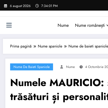
Sari
6 august 2026
7:34:02 PM
la
conținut
Nume
Nume românești
Prima pagină
Nume spaniole
Nume de baieti spaniol
Nume De Baieti Spaniole
Nume
4 Octombrie 2
Numele MAURICIO: se
trăsături și personali