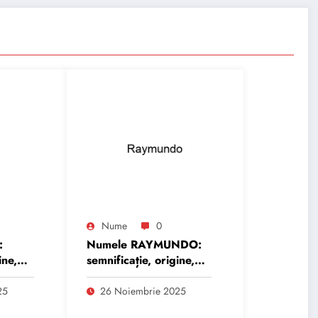
Nume
0
:
Numele RAYMUNDO:
ine,
semnificație, origine,
trăsături și
personalitate
25
26 Noiembrie 2025