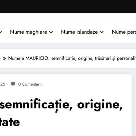
Nume maghiare
Nume islandeze
Nume per
e
Numele MAURICIO: semnificație, origine, trăsături și personali
025
0 Comentarii
mnificație, origine,
tate