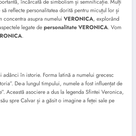
ortantă, încărcată de simbolism și semnificație. Mulți
ă reflecte personalitatea dorită pentru micuțul lor și
vom concentra asupra numelui
VERONICA
, explorând
 aspectele legate de
personalitate VERONICA
. Vom
VERONICA
.
i adânci în istorie. Forma latină a numelui grecesc
a”. De-a lungul timpului, numele a fost influențat de
e”. Această asociere a dus la legenda Sfintei Veronica,
ul său spre Calvar și a găsit o imagine a feței sale pe