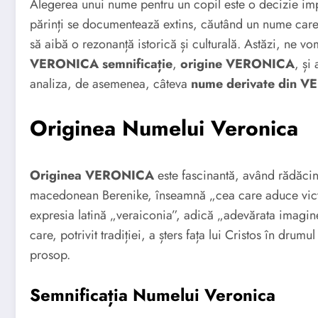
Alegerea unui nume pentru un copil este o decizie imp
părinți se documentează extins, căutând un nume care s
să aibă o rezonanță istorică și culturală. Astăzi, ne 
VERONICA semnificație
,
origine VERONICA
, și
analiza, de asemenea, câteva
nume derivate din 
Originea Numelui Veronica
Originea VERONICA
este fascinantă, având rădăcin
macedonean Berenike, înseamnă „cea care aduce victori
expresia latină „veraiconia”, adică „adevărata imagin
care, potrivit tradiției, a șters fața lui Cristos în drum
prosop.
Semnificația Numelui Veronica