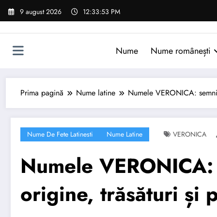
Sari
9 august 2026
12:33:54 PM
la
conținut
Nume
Nume românești
Prima pagină
Nume latine
Numele VERONICA: semnificaț
Nume De Fete Latinesti
Nume Latine
VERONICA
Numele VERONICA: s
origine, trăsături și 