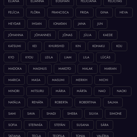
ELIANA
ELIANNA
EÓGHAN
FELICIANA
FELICITÁS
FELÍCIA
FLÓRA
FRANCISCA
FRIDA
GINA
HEVA
HEYDAR
IHSAN
IONATAN
JANA
JUN
JÓHANNA
JÓHANNES
JÓNAS
JÚLIA
KAEDE
KATSUMI
KEI
KHURSHID
KIN
KOHAKU
KOU
KYO
KYOU
LEILA
LIAM
LILA
LÚCÁS
MADOKA
MAGNUS
MAKOTO
MALAK
MARIAN
MARICA
MASA
MASUMI
MERIKH
MICHI
MINORI
MITSURU
MÁRIA
MÁRTA
NAO
NAOKI
NATÁLIA
RENÁTA
ROBERTA
ROBERTINA
SALMA
SAMI
SAVA
SHADI
SHEBA
SILVIA
SIMONE
SOFIA
STEFANÍA
STEFÁN
SUSANA
SÁRA
TATIANA
TECLA
TEOFILA
TONIA
VALÉRIA