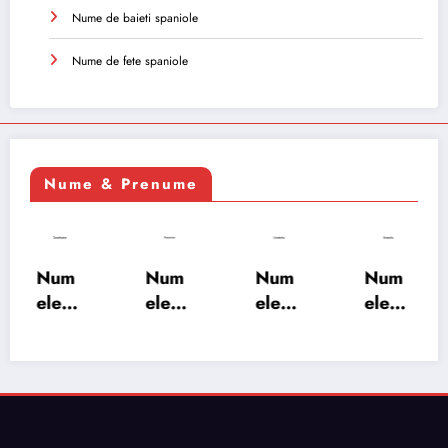
Nume de baieti spaniole
Nume de fete spaniole
Nume & Prenume
Num
Num
Num
Num
ele
ele
ele
ele
XSAY
URV
SRA
SOH
ARS
AKS
OSH
RAB:
A:
HA:
A:
semn
semn
semn
semn
ificați
ificați
ificați
ificați
e,