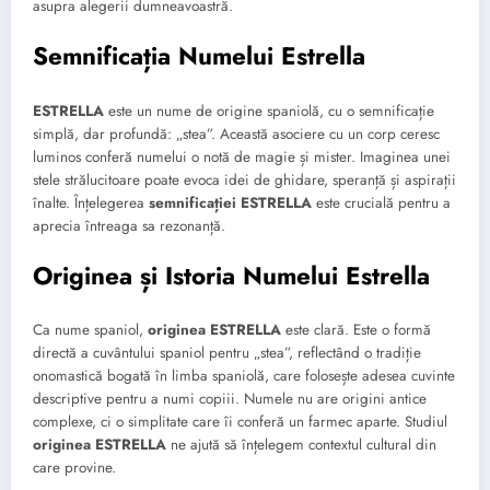
asupra alegerii dumneavoastră.
Semnificația Numelui Estrella
ESTRELLA
este un nume de origine spaniolă, cu o semnificație
simplă, dar profundă: „stea”. Această asociere cu un corp ceresc
luminos conferă numelui o notă de magie și mister. Imaginea unei
stele strălucitoare poate evoca idei de ghidare, speranță și aspirații
înalte. Înțelegerea
semnificației ESTRELLA
este crucială pentru a
aprecia întreaga sa rezonanță.
Originea și Istoria Numelui Estrella
Ca nume spaniol,
originea ESTRELLA
este clară. Este o formă
directă a cuvântului spaniol pentru „stea”, reflectând o tradiție
onomastică bogată în limba spaniolă, care folosește adesea cuvinte
descriptive pentru a numi copiii. Numele nu are origini antice
complexe, ci o simplitate care îi conferă un farmec aparte. Studiul
originea ESTRELLA
ne ajută să înțelegem contextul cultural din
care provine.