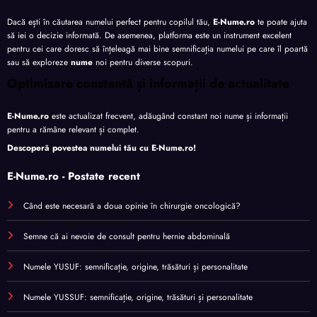
Dacă ești în căutarea numelui perfect pentru copilul tău,
E-Nume.ro
te poate ajuta
să iei o decizie informată. De asemenea, platforma este un instrument excelent
pentru cei care doresc să înțeleagă mai bine semnificația numelui pe care îl poartă
sau să exploreze
nume
noi pentru diverse scopuri.
Optimizare constantă și informații de actualitate
E-Nume.ro
este actualizat frecvent, adăugând constant noi nume și informații
pentru a rămâne relevant și complet.
Descoperă povestea numelui tău cu
E-Nume.ro
!
E-Nume.ro - Postate recent
Când este necesară a doua opinie în chirurgie oncologică?
Semne că ai nevoie de consult pentru hernie abdominală
Numele YUSUF: semnificație, origine, trăsături și personalitate
Numele YUSSUF: semnificație, origine, trăsături și personalitate