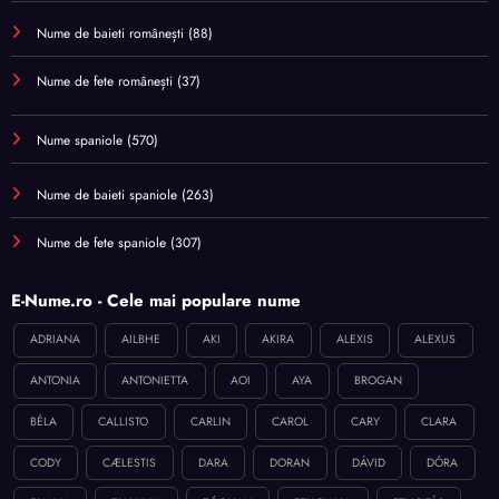
Nume de baieti românești
(88)
Nume de fete românești
(37)
Nume spaniole
(570)
Nume de baieti spaniole
(263)
Nume de fete spaniole
(307)
E-Nume.ro - Cele mai populare nume
ADRIANA
AILBHE
AKI
AKIRA
ALEXIS
ALEXUS
ANTONIA
ANTONIETTA
AOI
AYA
BROGAN
BÉLA
CALLISTO
CARLIN
CAROL
CARY
CLARA
CODY
CÆLESTIS
DARA
DORAN
DÁVID
DÓRA