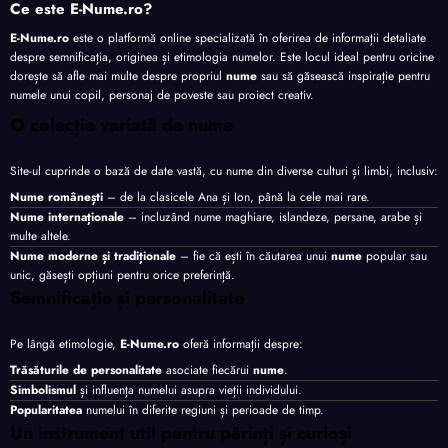
Ce este E-Nume.ro?
E-Nume.ro
este o platformă online specializată în oferirea de informații detaliate
despre semnificația, originea și etimologia numelor. Este locul ideal pentru oricine
dorește să afle mai multe despre propriul
nume
sau să găsească inspirație pentru
numele unui copil, personaj de poveste sau proiect creativ.
O colecție variată de nume
Site-ul cuprinde o bază de date vastă, cu nume din diverse culturi și limbi, inclusiv:
Nume românești
– de la clasicele Ana și Ion, până la cele mai rare.
Nume internaționale
– incluzând nume maghiare, islandeze, persane, arabe și
multe altele.
Nume moderne și tradiționale
– fie că ești în căutarea unui
nume
popular sau
unic, găsești opțiuni pentru orice preferință.
Semnificație și personalitate
Pe lângă etimologie,
E-Nume.ro
oferă informații despre:
Trăsăturile de personalitate
asociate fiecărui
nume
.
Simbolismul
și influența numelui asupra vieții individului.
Popularitatea
numelui în diferite regiuni și perioade de timp.
Un instrument util pentru părinți și curioși