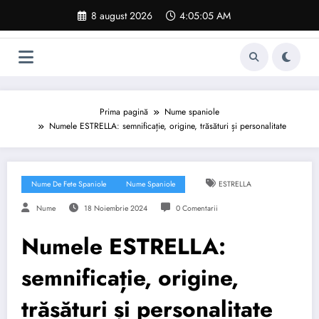
Sari
8 august 2026
4:05:06 AM
la
conținut
Prima pagină
Nume spaniole
Numele ESTRELLA: semnificație, origine, trăsături și personalitate
Nume De Fete Spaniole
Nume Spaniole
ESTRELLA
Nume
18 Noiembrie 2024
0 Comentarii
Numele ESTRELLA:
semnificație, origine,
trăsături și personalitate