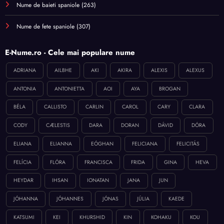
Nume de baieti spaniole
(263)
Nume de fete spaniole
(307)
E-Nume.ro - Cele mai populare nume
ADRIANA
AILBHE
AKI
AKIRA
ALEXIS
ALEXUS
ANTONIA
ANTONIETTA
AOI
AYA
BROGAN
BÉLA
CALLISTO
CARLIN
CAROL
CARY
CLARA
CODY
CÆLESTIS
DARA
DORAN
DÁVID
DÓRA
ELIANA
ELIANNA
EÓGHAN
FELICIANA
FELICITÁS
FELÍCIA
FLÓRA
FRANCISCA
FRIDA
GINA
HEVA
HEYDAR
IHSAN
IONATAN
JANA
JUN
JÓHANNA
JÓHANNES
JÓNAS
JÚLIA
KAEDE
KATSUMI
KEI
KHURSHID
KIN
KOHAKU
KOU