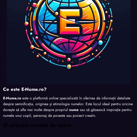
te
te
te
Ce este E-Nume.ro?
E-Nume.ro
este o platformă online specializată în oferirea de informații detaliate
despre semnificația, originea și etimologia numelor. Este locul ideal pentru oricine
dorește să afle mai multe despre propriul
nume
sau să găsească inspirație pentru
numele unui copil, personaj de poveste sau proiect creativ.
O colecție variată de nume