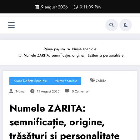
Sari
9 august 2026
9:11:10 PM
la
conținut
Prima pagină
Nume spaniole
Numele ZARITA: semnificație, origine, trăsături și personalitate
Nume De Fete Spaniole
Nume Spaniole
ZARITA
Nume
11 August 2025
0 Comentarii
Numele ZARITA:
semnificație, origine,
trăsături și personalitate