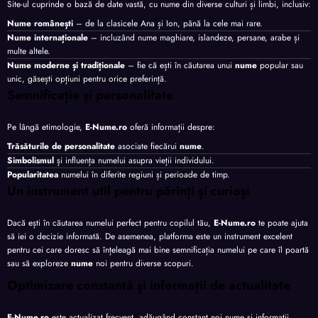
Site-ul cuprinde o bază de date vastă, cu nume din diverse culturi și limbi, inclusiv:
Nume românești
– de la clasicele Ana și Ion, până la cele mai rare.
Nume internaționale
– incluzând nume maghiare, islandeze, persane, arabe și
multe altele.
Nume moderne și tradiționale
– fie că ești în căutarea unui
nume
popular sau
unic, găsești opțiuni pentru orice preferință.
Semnificație și personalitate
Pe lângă etimologie,
E-Nume.ro
oferă informații despre:
Trăsăturile de personalitate
asociate fiecărui
nume
.
Simbolismul
și influența numelui asupra vieții individului.
Popularitatea
numelui în diferite regiuni și perioade de timp.
Un instrument util pentru părinți și curioși
Dacă ești în căutarea numelui perfect pentru copilul tău,
E-Nume.ro
te poate ajuta
să iei o decizie informată. De asemenea, platforma este un instrument excelent
pentru cei care doresc să înțeleagă mai bine semnificația numelui pe care îl poartă
sau să exploreze
nume
noi pentru diverse scopuri.
Optimizare constantă și informații de actualitate
E-Nume.ro
este actualizat frecvent, adăugând constant noi nume și informații