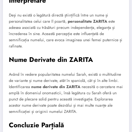
Interpretare
Deși nu există o legătură directă științifică între un nume și
personalitatea celui care îl poartă,
personalitate ZARITA
este
adesea asociată cu trăsături precum independența, eleganța și
încrederea în sine. Această percepție este influențată de
semnificația numelui, care evoca imaginea unei femei puternice și
rafinate.
Nume Derivate din ZARITA
Având în vedere popularitatea numelui Sarah, există o multitudine
de variante și nume derivate, atât în spaniolă, cât și în alte limbi.
Identificarea
nume derivate din ZARITA
necesită o cercetare mai
amplă în domeniul onomasticii, însă legătura cu Sarah oferă un
punct de plecare solid pentru această investigație. Explorarea
acestor nume derivate poate dezvălui și mai multe nuanțe ale
semnificației și originii numelui ZARITA.
Concluzie Parțială