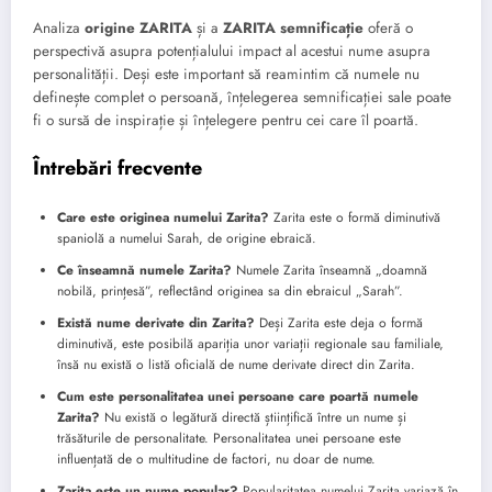
Analiza
origine ZARITA
și a
ZARITA semnificație
oferă o
perspectivă asupra potențialului impact al acestui nume asupra
personalității. Deși este important să reamintim că numele nu
definește complet o persoană, înțelegerea semnificației sale poate
fi o sursă de inspirație și înțelegere pentru cei care îl poartă.
Întrebări frecvente
Care este originea numelui Zarita?
Zarita este o formă diminutivă
spaniolă a numelui Sarah, de origine ebraică.
Ce înseamnă numele Zarita?
Numele Zarita înseamnă „doamnă
nobilă, prințesă”, reflectând originea sa din ebraicul „Sarah”.
Există nume derivate din Zarita?
Deși Zarita este deja o formă
diminutivă, este posibilă apariția unor variații regionale sau familiale,
însă nu există o listă oficială de nume derivate direct din Zarita.
Cum este personalitatea unei persoane care poartă numele
Zarita?
Nu există o legătură directă științifică între un nume și
trăsăturile de personalitate. Personalitatea unei persoane este
influențată de o multitudine de factori, nu doar de nume.
Zarita este un nume popular?
Popularitatea numelui Zarita variază în