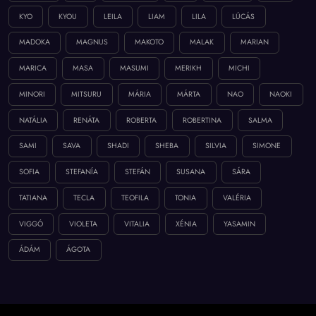
KYO
KYOU
LEILA
LIAM
LILA
LÚCÁS
MADOKA
MAGNUS
MAKOTO
MALAK
MARIAN
MARICA
MASA
MASUMI
MERIKH
MICHI
MINORI
MITSURU
MÁRIA
MÁRTA
NAO
NAOKI
NATÁLIA
RENÁTA
ROBERTA
ROBERTINA
SALMA
SAMI
SAVA
SHADI
SHEBA
SILVIA
SIMONE
SOFIA
STEFANÍA
STEFÁN
SUSANA
SÁRA
TATIANA
TECLA
TEOFILA
TONIA
VALÉRIA
VIGGÓ
VIOLETA
VITALIA
XÉNIA
YASAMIN
ÁDÁM
ÁGOTA