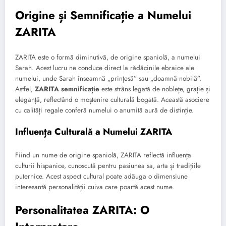
Origine și Semnificație a Numelui
ZARITA
ZARITA este o formă diminutivă, de origine spaniolă, a numelui
Sarah. Acest lucru ne conduce direct la rădăcinile ebraice ale
numelui, unde Sarah înseamnă „prințesă” sau „doamnă nobilă”.
Astfel,
ZARITA semnificație
este strâns legată de noblețe, grație și
eleganță, reflectând o moștenire culturală bogată. Această asociere
cu calități regale conferă numelui o anumită aură de distinție.
Influența Culturală a Numelui ZARITA
Fiind un nume de origine spaniolă, ZARITA reflectă influența
culturii hispanice, cunoscută pentru pasiunea sa, arta și tradițiile
puternice. Acest aspect cultural poate adăuga o dimensiune
interesantă personalității cuiva care poartă acest nume.
Personalitatea ZARITA: O