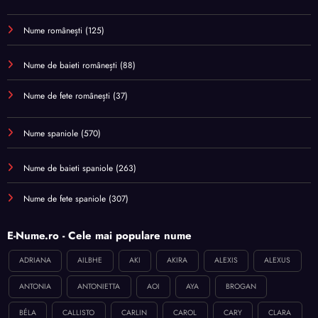
Nume românești
(125)
Nume de baieti românești
(88)
Nume de fete românești
(37)
Nume spaniole
(570)
Nume de baieti spaniole
(263)
Nume de fete spaniole
(307)
E-Nume.ro - Cele mai populare nume
ADRIANA
AILBHE
AKI
AKIRA
ALEXIS
ALEXUS
ANTONIA
ANTONIETTA
AOI
AYA
BROGAN
BÉLA
CALLISTO
CARLIN
CAROL
CARY
CLARA