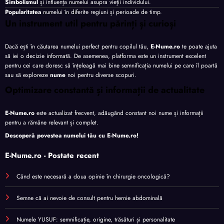
Simbolismul
și influența numelui asupra vieții individului.
Popularitatea
numelui în diferite regiuni și perioade de timp.
Un instrument util pentru părinți și curioși
Dacă ești în căutarea numelui perfect pentru copilul tău,
E-Nume.ro
te poate ajuta
să iei o decizie informată. De asemenea, platforma este un instrument excelent
pentru cei care doresc să înțeleagă mai bine semnificația numelui pe care îl poartă
sau să exploreze
nume
noi pentru diverse scopuri.
Optimizare constantă și informații de actualitate
E-Nume.ro
este actualizat frecvent, adăugând constant noi nume și informații
pentru a rămâne relevant și complet.
Descoperă povestea numelui tău cu
E-Nume.ro
!
E-Nume.ro - Postate recent
Când este necesară a doua opinie în chirurgie oncologică?
Semne că ai nevoie de consult pentru hernie abdominală
Numele YUSUF: semnificație, origine, trăsături și personalitate