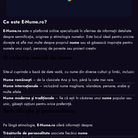
Ce este E-Nume.ro?
E-Nume.ro
este o platformă online specializată în oferirea de informații detaliate
despre semnificația, originea și etimologia numelor. Este locul ideal pentru oricine
dorește să afle mai multe despre propriul
nume
sau să găsească inspirație pentru
numele unui copil, personaj de poveste sau proiect creativ.
O colecție variată de nume
Site-ul cuprinde o bază de date vastă, cu nume din diverse culturi și limbi, inclusiv:
Nume românești
– de la clasicele Ana și Ion, până la cele mai rare.
Nume internaționale
– incluzând nume maghiare, islandeze, persane, arabe și
multe altele.
Nume moderne și tradiționale
– fie că ești în căutarea unui
nume
popular sau
unic, găsești opțiuni pentru orice preferință.
Semnificație și personalitate
Pe lângă etimologie,
E-Nume.ro
oferă informații despre:
Trăsăturile de personalitate
asociate fiecărui
nume
.