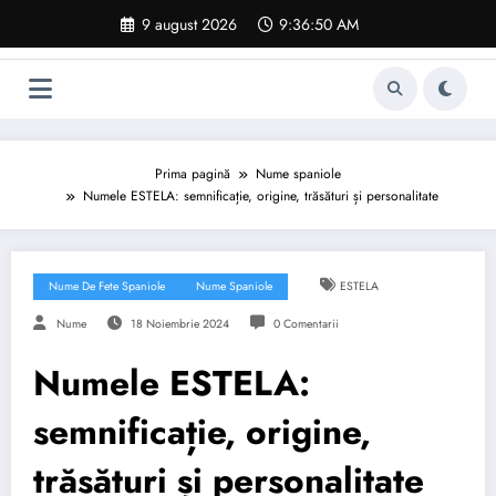
Sari
9 august 2026
9:36:50 AM
la
conținut
Prima pagină
Nume spaniole
Numele ESTELA: semnificație, origine, trăsături și personalitate
Nume De Fete Spaniole
Nume Spaniole
ESTELA
Nume
18 Noiembrie 2024
0 Comentarii
Numele ESTELA:
semnificație, origine,
trăsături și personalitate