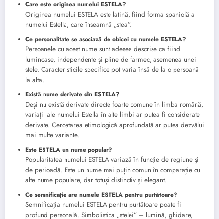
Care este originea numelui ESTELA?
Originea numelui ESTELA este latină, fiind forma spaniolă a
numelui Estella, care înseamnă „stea”.
Ce personalitate se asociază de obicei cu numele ESTELA?
Persoanele cu acest nume sunt adesea descrise ca fiind
luminoase, independente și pline de farmec, asemenea unei
stele. Caracteristicile specifice pot varia însă de la o persoană
la alta.
Există nume derivate din ESTELA?
Deși nu există derivate directe foarte comune în limba română,
variații ale numelui Estella în alte limbi ar putea fi considerate
derivate. Cercetarea etimologică aprofundată ar putea dezvălui
mai multe variante.
Este ESTELA un nume popular?
Popularitatea numelui ESTELA variază în funcție de regiune și
de perioadă. Este un nume mai puțin comun în comparație cu
alte nume populare, dar totuși distinctiv și elegant.
Ce semnificație are numele ESTELA pentru purtătoare?
Semnificația numelui ESTELA pentru purtătoare poate fi
profund personală. Simbolistica „stelei” – lumină, ghidare,