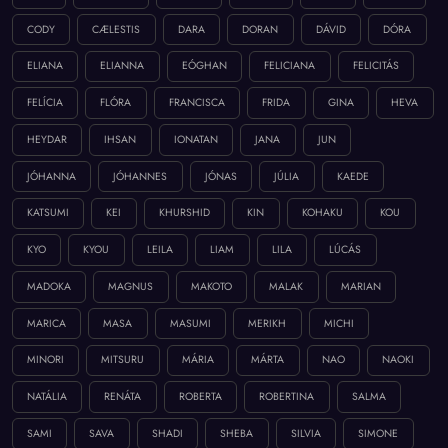
CODY
CÆLESTIS
DARA
DORAN
DÁVID
DÓRA
ELIANA
ELIANNA
EÓGHAN
FELICIANA
FELICITÁS
FELÍCIA
FLÓRA
FRANCISCA
FRIDA
GINA
HEVA
HEYDAR
IHSAN
IONATAN
JANA
JUN
JÓHANNA
JÓHANNES
JÓNAS
JÚLIA
KAEDE
KATSUMI
KEI
KHURSHID
KIN
KOHAKU
KOU
KYO
KYOU
LEILA
LIAM
LILA
LÚCÁS
MADOKA
MAGNUS
MAKOTO
MALAK
MARIAN
MARICA
MASA
MASUMI
MERIKH
MICHI
MINORI
MITSURU
MÁRIA
MÁRTA
NAO
NAOKI
NATÁLIA
RENÁTA
ROBERTA
ROBERTINA
SALMA
SAMI
SAVA
SHADI
SHEBA
SILVIA
SIMONE