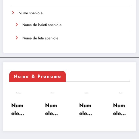
Nume spaniole
Nume de baieti spaniole
Nume de fete spaniole
Nume & Prenume
Num
Num
Num
Num
ele
ele
ele
ele
XSAY
URV
SRA
SOH
ARS
AKS
OSH
RAB:
A:
HA:
A:
semn