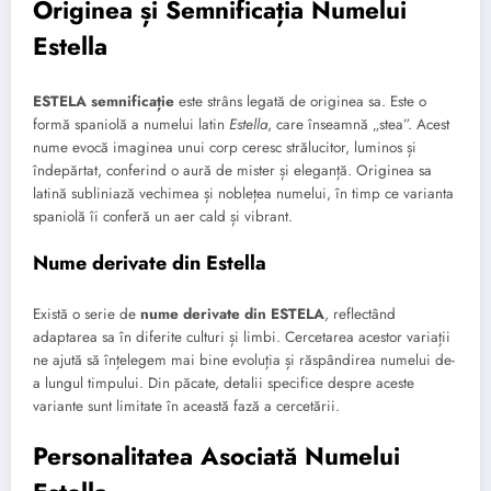
Originea și Semnificația Numelui
Estella
ESTELA semnificație
este strâns legată de originea sa. Este o
formă spaniolă a numelui latin
Estella
, care înseamnă „stea”. Acest
nume evocă imaginea unui corp ceresc strălucitor, luminos și
îndepărtat, conferind o aură de mister și eleganță. Originea sa
latină subliniază vechimea și noblețea numelui, în timp ce varianta
spaniolă îi conferă un aer cald și vibrant.
Nume derivate din Estella
Există o serie de
nume derivate din ESTELA
, reflectând
adaptarea sa în diferite culturi și limbi. Cercetarea acestor variații
ne ajută să înțelegem mai bine evoluția și răspândirea numelui de-
a lungul timpului. Din păcate, detalii specifice despre aceste
variante sunt limitate în această fază a cercetării.
Personalitatea Asociată Numelui