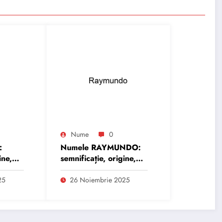
Nume
0
:
Numele RAYMUNDO:
ine,
semnificație, origine,
trăsături și
personalitate
25
26 Noiembrie 2025