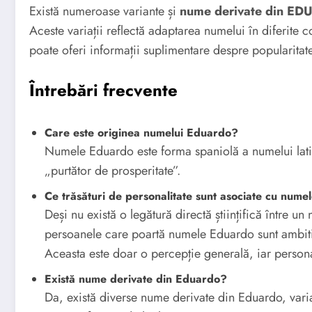
Există numeroase variante și
nume derivate din E
Aceste variații reflectă adaptarea numelui în diferite co
poate oferi informații suplimentare despre popularitat
Întrebări frecvente
Care este originea numelui Eduardo?
Numele Eduardo este forma spaniolă a numelui lat
„purtător de prosperitate”.
Ce trăsături de personalitate sunt asociate cu num
Deși nu există o legătură directă științifică între u
persoanele care poartă numele Eduardo sunt ambitioa
Aceasta este doar o percepție generală, iar persona
Există nume derivate din Eduardo?
Da, există diverse nume derivate din Eduardo, varia