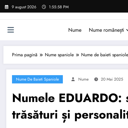
Sari
9 august 2026
1:55:59 PM
la
conținut
Nume
Nume românești
Prima pagină
Nume spaniole
Nume de baieti spaniol
Nume De Baieti Spaniole
Nume
20 Mai 2025
Numele EDUARDO: sem
trăsături și personali