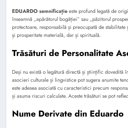
EDUARDO semnificație
este profund legată de orig
înseamnă „apărătorul bogăției” sau „păzitorul prosperi
protectoare, responsabilă și preocupată de stabilitate
și prosperitate materială, dar și spirituală.
Trăsături de Personalitate A
Deși nu există o legătură directă și științific dovedită 
asocieri culturale și lingvistice pot sugera anumite ten
este adesea asociată cu caracteristici precum responsab
și asuma riscuri calculate. Aceste trăsături se pot refle
Nume Derivate din Eduardo