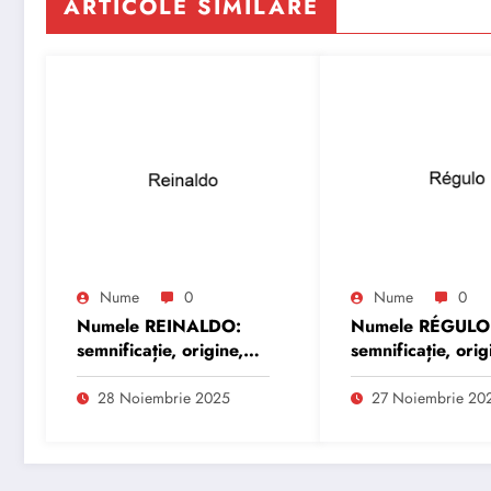
ARTICOLE SIMILARE
Nume
0
Nume
0
Numele REINALDO:
Numele RÉGULO
semnificație, origine,
semnificație, orig
trăsături și
trăsături și
personalitate
personalitate
28 Noiembrie 2025
27 Noiembrie 20