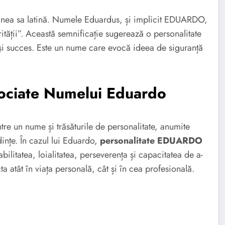
inea sa latină. Numele Eduardus, și implicit EDUARDO,
tății”. Această semnificație sugerează o personalitate
 și succes. Este un nume care evocă ideea de siguranță
sociate Numelui Eduardo
între un nume și trăsăturile de personalitate, anumite
dințe. În cazul lui Eduardo,
personalitate EDUARDO
ilitatea, loialitatea, perseverența și capacitatea de a-
cta atât în viața personală, cât și în cea profesională.