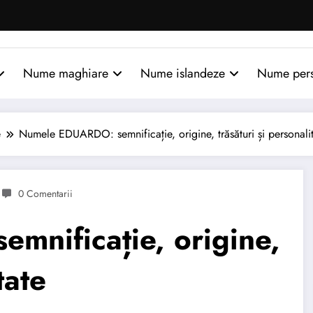
Nume maghiare
Nume islandeze
Nume per
e
Numele EDUARDO: semnificație, origine, trăsături și personali
0 Comentarii
nificație, origine,
tate