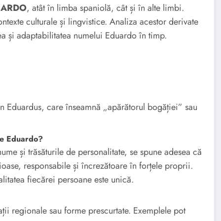
DUARDO
, atât în limba spaniolă, cât și în alte limbi.
ntexte culturale și lingvistice. Analiza acestor derivate
ea și adaptabilitatea numelui Eduardo în timp.
in Eduardus, care înseamnă „apărătorul bogăției” sau
ele Eduardo?
n nume și trăsăturile de personalitate, se spune adesea că
se, responsabile și încrezătoare în forțele proprii.
litatea fiecărei persoane este unică.
ții regionale sau forme prescurtate. Exemplele pot