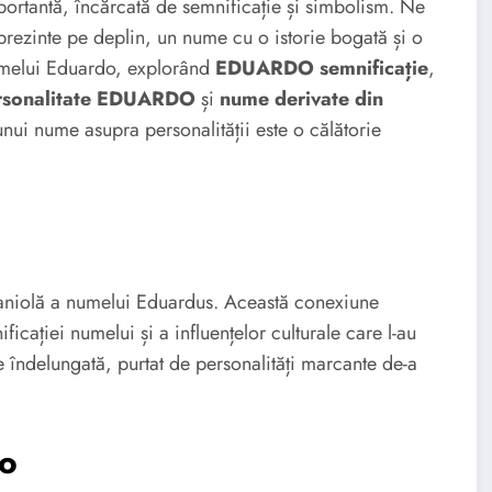
ortantă, încărcată de semnificație și simbolism. Ne
prezinte pe deplin, un nume cu o istorie bogată și o
umelui Eduardo, explorând
EDUARDO semnificație
,
rsonalitate EDUARDO
și
nume derivate din
unui nume asupra personalității este o călătorie
spaniolă a numelui Eduardus. Această conexiune
icației numelui și a influențelor culturale care l-au
e îndelungată, purtat de personalități marcante de-a
do