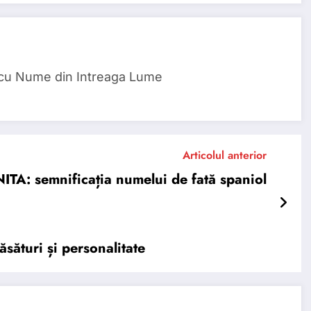
 cu Nume din Intreaga Lume
Articolul anterior
ITA: semnificația numelui de fată spaniol
sături și personalitate