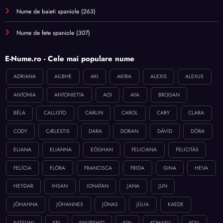
Nume de baieti spaniole
(263)
Nume de fete spaniole
(307)
E-Nume.ro - Cele mai populare nume
ADRIANA
AILBHE
AKI
AKIRA
ALEXIS
ALEXUS
ANTONIA
ANTONIETTA
AOI
AYA
BROGAN
BÉLA
CALLISTO
CARLIN
CAROL
CARY
CLARA
CODY
CÆLESTIS
DARA
DORAN
DÁVID
DÓRA
ELIANA
ELIANNA
EÓGHAN
FELICIANA
FELICITÁS
FELÍCIA
FLÓRA
FRANCISCA
FRIDA
GINA
HEVA
HEYDAR
IHSAN
IONATAN
JANA
JUN
JÓHANNA
JÓHANNES
JÓNAS
JÚLIA
KAEDE
KATSUMI
KEI
KHURSHID
KIN
KOHAKU
KOU