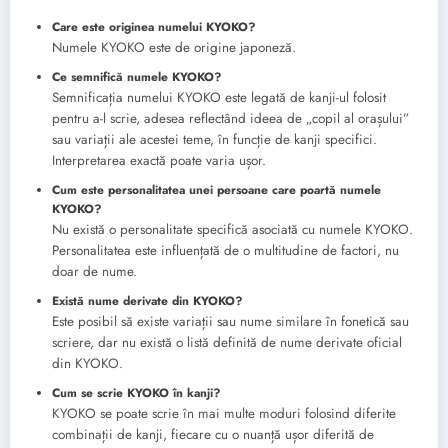
Care este originea numelui KYOKO?
Numele KYOKO este de origine japoneză.
Ce semnifică numele KYOKO?
Semnificația numelui KYOKO este legată de kanji-ul folosit
pentru a-l scrie, adesea reflectând ideea de „copil al orașului”
sau variații ale acestei teme, în funcție de kanji specifici.
Interpretarea exactă poate varia ușor.
Cum este personalitatea unei persoane care poartă numele
KYOKO?
Nu există o personalitate specifică asociată cu numele KYOKO.
Personalitatea este influențată de o multitudine de factori, nu
doar de nume.
Există nume derivate din KYOKO?
Este posibil să existe variații sau nume similare în fonetică sau
scriere, dar nu există o listă definită de nume derivate oficial
din KYOKO.
Cum se scrie KYOKO în kanji?
KYOKO se poate scrie în mai multe moduri folosind diferite
combinații de kanji, fiecare cu o nuanță ușor diferită de