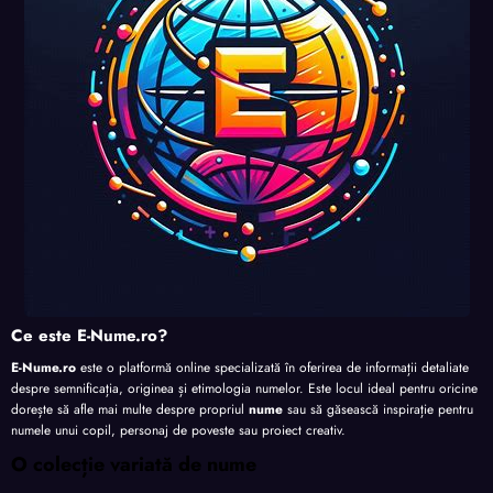
nalita
nalita
nalita
te
te
te
te
Ce este E-Nume.ro?
E-Nume.ro
este o platformă online specializată în oferirea de informații detaliate
despre semnificația, originea și etimologia numelor. Este locul ideal pentru oricine
dorește să afle mai multe despre propriul
nume
sau să găsească inspirație pentru
numele unui copil, personaj de poveste sau proiect creativ.
O colecție variată de nume