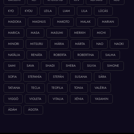
KYO
KYOU
LEILA
LIAM
LILA
LÚCÁS
MADOKA
MAGNUS
MAKOTO
MALAK
MARIAN
MARICA
MASA
MASUMI
MERIKH
MICHI
MINORI
MITSURU
MÁRIA
MÁRTA
NAO
NAOKI
NATÁLIA
RENÁTA
ROBERTA
ROBERTINA
SALMA
SAMI
SAVA
SHADI
SHEBA
SILVIA
SIMONE
SOFIA
STEFANÍA
STEFÁN
SUSANA
SÁRA
TATIANA
TECLA
TEOFILA
TONIA
VALÉRIA
VIGGÓ
VIOLETA
VITALIA
XÉNIA
YASAMIN
ÁDÁM
ÁGOTA