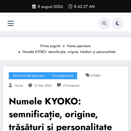
Sari
8 august 2026
8:42:28 AM
la
conținut
Prima pagină
Nume japoneze
Numele KYOKO: semnificație, origine, trăsături și personalitate
Nume De Fete Japoneze
Nume Japoneze
KYOKO
Nume
21 Mai 2025
0 Comentarii
Numele KYOKO:
semnificație, origine,
trăsături și personalitate