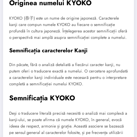
Originea numelui KYOKO
KYOKO (恭子) este un nume de origine japoneză. Caracterele
kanji care compun numele KYOKO au fiecare o semnificație
profundă în cultura japoneză. Înțelegerea acestor semnificații oferă
o perspectivă mai amplă asupra semnificației complete a numelui.
Semnificația caracterelor Kanji
Din păcate, fără o analiză detaliată a fiecărui caracter kanji, nu
putem oferi o traducere exactă a numelui. O cercetare aprofundată
a caracterelor kanji individuale este necesară pentru o interpretare
completă a semnificației numelui KYOKO.
Semnificația KYOKO
Deși o traducere literală precisă necesită o analiză mai complexă a
kanji-ului, se poate afirma că numele KYOKO, în general, evocă
ideea de respect, armonie și grație. Această asociere se bazează
pe sensul general al caracterelor folosite, și pe frecvența utilizării