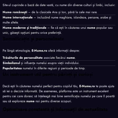
Site-ul cuprinde o bază de date vastă, cu nume din diverse culturi și limbi, inclusiv:
Nume românești
– de la clasicele Ana și Ion, până la cele mai rare.
Nume internaționale
– incluzând nume maghiare, islandeze, persane, arabe și
multe altele.
Nume moderne și tradiționale
– fie că ești în căutarea unui
nume
popular sau
unic, găsești opțiuni pentru orice preferință.
Semnificație și personalitate
Pe lângă etimologie,
E-Nume.ro
oferă informații despre:
Trăsăturile de personalitate
asociate fiecărui
nume
.
Simbolismul
și influența numelui asupra vieții individului.
Popularitatea
numelui în diferite regiuni și perioade de timp.
Un instrument util pentru părinți și curioși
Dacă ești în căutarea numelui perfect pentru copilul tău,
E-Nume.ro
te poate ajuta
să iei o decizie informată. De asemenea, platforma este un instrument excelent
pentru cei care doresc să înțeleagă mai bine semnificația numelui pe care îl poartă
sau să exploreze
nume
noi pentru diverse scopuri.
Optimizare constantă și informații de actualitate