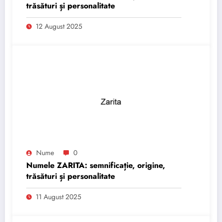
trăsături și personalitate
12 August 2025
Nume
0
Numele ZARITA: semnificație, origine,
trăsături și personalitate
11 August 2025