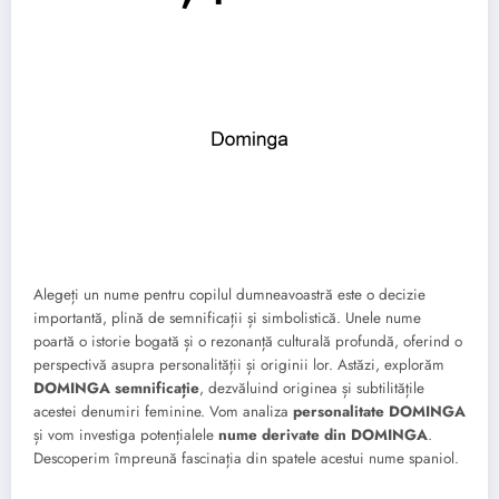
Alegeți un nume pentru copilul dumneavoastră este o decizie
importantă, plină de semnificații și simbolistică. Unele nume
poartă o istorie bogată și o rezonanță culturală profundă, oferind o
perspectivă asupra personalității și originii lor. Astăzi, explorăm
DOMINGA semnificație
, dezvăluind originea și subtilitățile
acestei denumiri feminine. Vom analiza
personalitate DOMINGA
și vom investiga potențialele
nume derivate din DOMINGA
.
Descoperim împreună fascinația din spatele acestui nume spaniol.