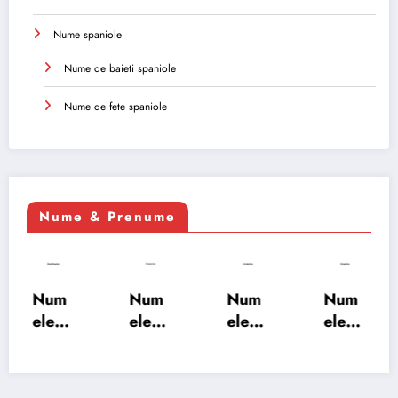
Nume spaniole
Nume de baieti spaniole
Nume de fete spaniole
Nume & Prenume
Num
Num
Num
Num
ele
ele
ele
ele
XSAY
URV
SRA
SOH
ARS
AKS
OSH
RAB:
A:
HA:
A:
semn