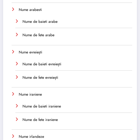
Nume arabesti
Nume de baieti arabe
Nume de fete arabe
Nume evreiești
Nume de baieti evreiești
Nume de fete evreiești
Nume iraniene
Nume de baieti iraniene
Nume de fete iraniene
Nume irlandeze