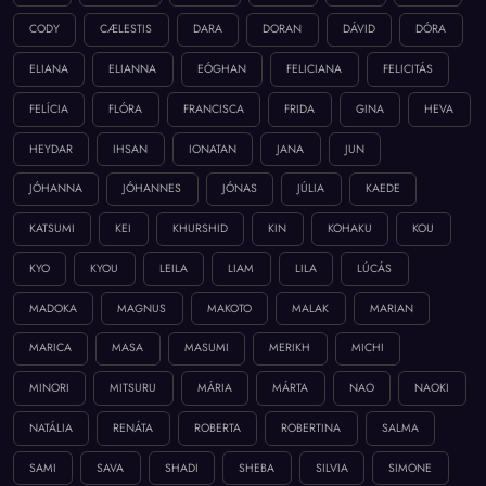
CODY
CÆLESTIS
DARA
DORAN
DÁVID
DÓRA
ELIANA
ELIANNA
EÓGHAN
FELICIANA
FELICITÁS
FELÍCIA
FLÓRA
FRANCISCA
FRIDA
GINA
HEVA
HEYDAR
IHSAN
IONATAN
JANA
JUN
JÓHANNA
JÓHANNES
JÓNAS
JÚLIA
KAEDE
KATSUMI
KEI
KHURSHID
KIN
KOHAKU
KOU
KYO
KYOU
LEILA
LIAM
LILA
LÚCÁS
MADOKA
MAGNUS
MAKOTO
MALAK
MARIAN
MARICA
MASA
MASUMI
MERIKH
MICHI
MINORI
MITSURU
MÁRIA
MÁRTA
NAO
NAOKI
NATÁLIA
RENÁTA
ROBERTA
ROBERTINA
SALMA
SAMI
SAVA
SHADI
SHEBA
SILVIA
SIMONE