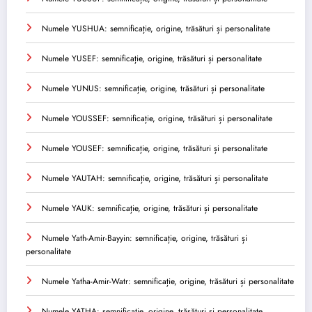
Numele YUSHUA: semnificație, origine, trăsături și personalitate
Numele YUSEF: semnificație, origine, trăsături și personalitate
Numele YUNUS: semnificație, origine, trăsături și personalitate
Numele YOUSSEF: semnificație, origine, trăsături și personalitate
Numele YOUSEF: semnificație, origine, trăsături și personalitate
Numele YAUTAH: semnificație, origine, trăsături și personalitate
Numele YAUK: semnificație, origine, trăsături și personalitate
Numele Yath-Amir-Bayyin: semnificație, origine, trăsături și
personalitate
Numele Yatha-Amir-Watr: semnificație, origine, trăsături și personalitate
Numele YATHA: semnificație, origine, trăsături și personalitate