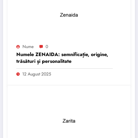
Nume
0
Numele ZENAIDA: semnificație, origine,
trăsături și personalitate
12 August 2025