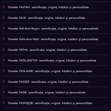
Numele YAUTAH: semnificație, origine, trăsături și personalitate
Numele YAUK: semnificație, origine, trăsături și personalitate
Numele Yath-Amir-Bayyin: semnificație, origine, trăsături și personalitate
Numele Yatha-Amir-Watr: semnificație, origine, trăsături și personalitate
Numele YATHA: semnificație, origine, trăsături și personalitate
Numele YATAL-BAYYIN: semnificație, origine, trăsături și personalitate
Numele YATA-AMIR: semnificație, origine, trăsături și personalitate
Numele YASSER: semnificație, origine, trăsături și personalitate
Numele YASIR: semnificație, origine, trăsături și personalitate
Numele YASHDJOB: semnificație, origine, trăsături și personalitate