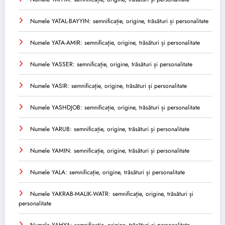
Numele YATAL-BAYYIN: semnificație, origine, trăsături și personalitate
Numele YATA-AMIR: semnificație, origine, trăsături și personalitate
Numele YASSER: semnificație, origine, trăsături și personalitate
Numele YASIR: semnificație, origine, trăsături și personalitate
Numele YASHDJOB: semnificație, origine, trăsături și personalitate
Numele YARUB: semnificație, origine, trăsături și personalitate
Numele YAMIN: semnificație, origine, trăsături și personalitate
Numele YALA: semnificație, origine, trăsături și personalitate
Numele YAKRAB-MALIK-WATR: semnificație, origine, trăsături și
personalitate