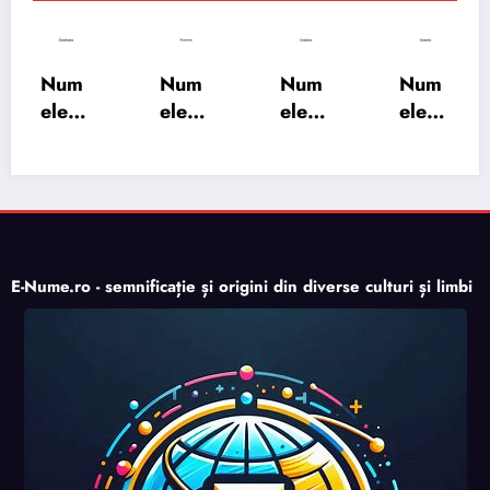
Num
Num
Num
Num
ele
ele
ele
ele
XSAY
URV
SRA
SOH
ARS
AKS
OSH
RAB:
A:
HA:
A:
semn
semn
semn
semn
ificați
ificați
ificați
ificați
e,
e,
e,
e,
origi
E-Nume.ro - semnificație și origini din diverse culturi și limbi
origi
origi
origi
ne,
ne,
ne,
ne,
trăsăt
trăsăt
trăsăt
trăsăt
uri și
uri și
uri și
uri și
perso
perso
perso
perso
nalita
nalita
nalita
nalita
te
te
te
te