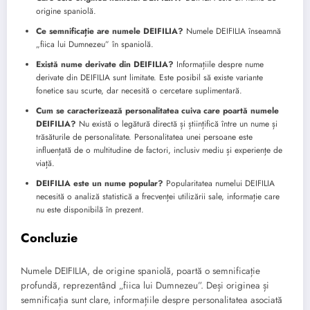
origine spaniolă.
Ce semnificație are numele DEIFILIA?
Numele DEIFILIA înseamnă
„fiica lui Dumnezeu” în spaniolă.
Există nume derivate din DEIFILIA?
Informațiile despre nume
derivate din DEIFILIA sunt limitate. Este posibil să existe variante
fonetice sau scurte, dar necesită o cercetare suplimentară.
Cum se caracterizează personalitatea cuiva care poartă numele
DEIFILIA?
Nu există o legătură directă și științifică între un nume și
trăsăturile de personalitate. Personalitatea unei persoane este
influențată de o multitudine de factori, inclusiv mediu și experiențe de
viață.
DEIFILIA este un nume popular?
Popularitatea numelui DEIFILIA
necesită o analiză statistică a frecvenței utilizării sale, informație care
nu este disponibilă în prezent.
Concluzie
Numele DEIFILIA, de origine spaniolă, poartă o semnificație
profundă, reprezentând „fiica lui Dumnezeu”. Deși originea și
semnificația sunt clare, informațiile despre personalitatea asociată