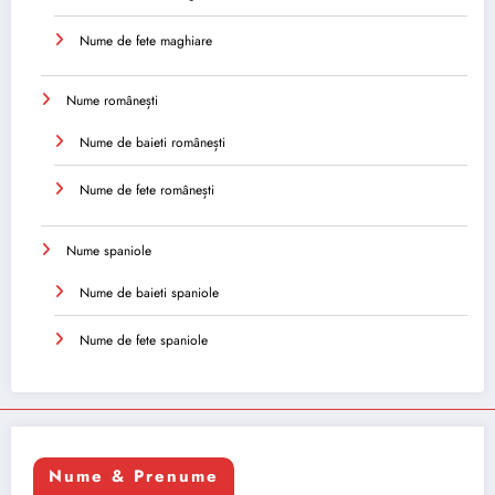
Nume de fete maghiare
Nume românești
Nume de baieti românești
Nume de fete românești
Nume spaniole
Nume de baieti spaniole
Nume de fete spaniole
Nume & Prenume