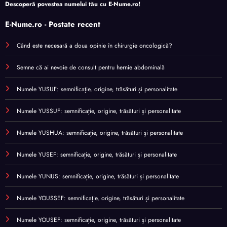
Descoperă povestea numelui tău cu
E-Nume.ro
!
E-Nume.ro - Postate recent
Când este necesară a doua opinie în chirurgie oncologică?
Semne că ai nevoie de consult pentru hernie abdominală
Numele YUSUF: semnificație, origine, trăsături și personalitate
Numele YUSSUF: semnificație, origine, trăsături și personalitate
Numele YUSHUA: semnificație, origine, trăsături și personalitate
Numele YUSEF: semnificație, origine, trăsături și personalitate
Numele YUNUS: semnificație, origine, trăsături și personalitate
Numele YOUSSEF: semnificație, origine, trăsături și personalitate
Numele YOUSEF: semnificație, origine, trăsături și personalitate