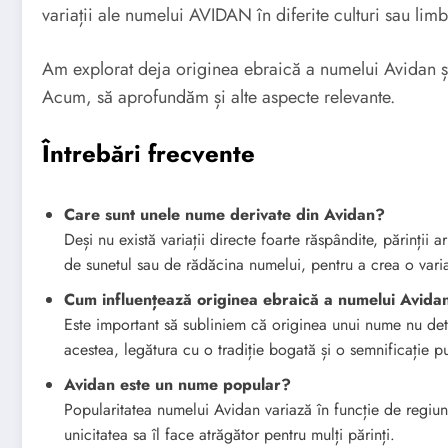
variații ale numelui AVIDAN în diferite culturi sau limb
Am explorat deja originea ebraică a numelui Avidan și
Acum, să aprofundăm și alte aspecte relevante.
Întrebări frecvente
Care sunt unele nume derivate din Avidan?
Deși nu există variații directe foarte răspândite, părinții
de sunetul sau de rădăcina numelui, pentru a crea o vari
Cum influențează originea ebraică a numelui Avidan 
Este important să subliniem că originea unui nume nu dete
acestea, legătura cu o tradiție bogată și o semnificație pu
Avidan este un nume popular?
Popularitatea numelui Avidan variază în funcție de regi
unicitatea sa îl face atrăgător pentru mulți părinți.