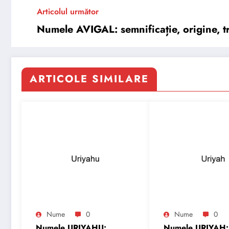
Articolul următor
Numele AVIGAL: semnificație, origine, tr
ARTICOLE SIMILARE
Nume
0
Nume
0
Numele URIYAHU:
Numele URIYAH: