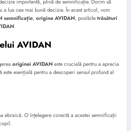
ecizie importantă, plină de semnificație. Dorim să
ru a lua cea mai bună decizie. În acest articol, vom
 semnificație
,
origine AVIDAN
, posibile
trăsături
AVIDAN
.
melui AVIDAN
egerea
originei AVIDAN
este crucială pentru a aprecia
 este esențială pentru a descoperi sensul profund al
sa ebraică. O înțelegere corectă a acestei semnificații
copil.