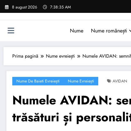
Sari
8 august 2026
7:38:36 AM
la
conținut
Nume
Nume românești
Prima pagină
Nume evreiești
Numele AVIDAN: semnifica
Nume De Baieti Evreiești
Nume Evreiești
AVIDAN
Numele AVIDAN: semn
trăsături și personali