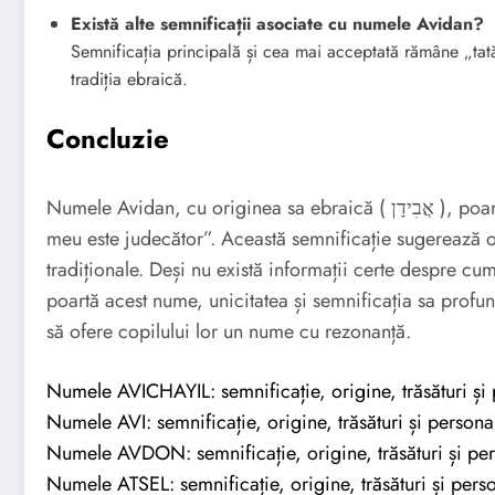
Există alte semnificații asociate cu numele Avidan?
Semnificația principală și cea mai acceptată rămâne „tată
tradiția ebraică.
Concluzie
Numele Avidan, cu originea sa ebraică ( אֲבִידָן ), poartă o semnificație profundă și plină de înțeles: „tatăl
meu este judecător”. Această semnificație sugerează o 
tradiționale. Deși nu există informații certe despre cu
poartă acest nume, unicitatea și semnificația sa profun
să ofere copilului lor un nume cu rezonanță.
Numele AVICHAYIL: semnificație, origine, trăsături și 
Numele AVI: semnificație, origine, trăsături și personal
Numele AVDON: semnificație, origine, trăsături și per
Numele ATSEL: semnificație, origine, trăsături și perso