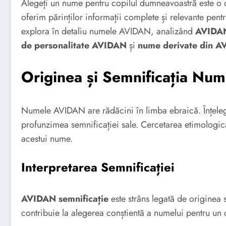
Alegeți un nume pentru copilul dumneavoastră este o d
oferim părinților informații complete și relevante pent
explora în detaliu numele AVIDAN, analizând
AVIDAN
de personalitate AVIDAN
și
nume derivate din 
Originea și Semnificația Nu
Numele AVIDAN are rădăcini în limba ebraică. Înțel
profunzimea semnificației sale. Cercetarea etimologică
acestui nume.
Interpretarea Semnificației
AVIDAN semnificație
este strâns legată de originea 
contribuie la alegerea conștientă a numelui pentru un 