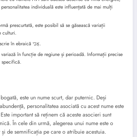
 personalitatea individuală este influențată de mai mulți
mă prescurtată, este posibil să se găsească variații
 culturi.
Numele AVI se scrie în ebraică אֲבִי.
variază în funcție de regiune și perioadă. Informații precise
 specifică.
 bogată, este un nume scurt, dar puternic. Deși
i abundență, personalitatea asociată cu acest nume este
 Este important să reținem că aceste asocieri sunt
 unică. În cele din urmă, alegerea unui nume este o
r și de semnificația pe care o atribuie acestuia.