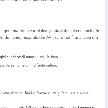
legem mai bine varietatea și adaptabilitatea numelui în
tate de nume, inspirate din AVI, care pot fi analizate din
iei și adaptării numelui AVI în timp.
laritatea numelui în diferite culturi.
este ebraică, fiind o formă scurtă și familiară a numelui
ele cu numele AVI sunt adesea descrise ca fiind energice,