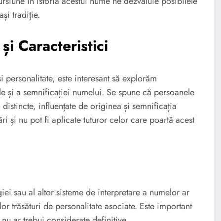
cursiune în istoria acestui nume ne dezvăluie posibilele
și tradiție.
și Caracteristici
și personalitate, este interesant să explorăm
le și a semnificației numelui. Se spune că persoanele
distincte, influențate de originea și semnificația
ri și nu pot fi aplicate tuturor celor care poartă acest
ei sau al altor sisteme de interpretare a numelor ar
or trăsături de personalitate asociate. Este important
 nu ar trebui considerate definitive.