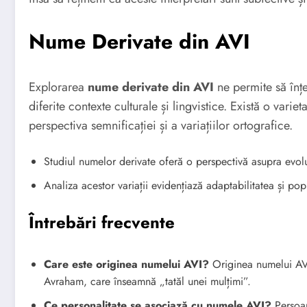
Nume Derivate din AVI
Explorarea
nume derivate din AVI
ne permite să înțe
diferite contexte culturale și lingvistice. Există o varie
perspectiva semnificației și a variațiilor ortografice.
Studiul numelor derivate oferă o perspectivă asupra evoluț
Analiza acestor variații evidențiază adaptabilitatea și popu
Întrebări frecvente
Care este originea numelui AVI?
Originea numelui AVI 
Avraham, care înseamnă „tatăl unei mulțimi”.
Ce personalitate se asociază cu numele AVI?
Persoan