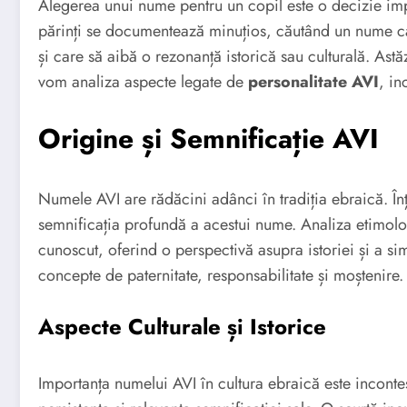
Alegerea unui nume pentru un copil este o decizie imp
părinți se documentează minuțios, căutând un nume care
și care să aibă o rezonanță istorică sau culturală. Ast
vom analiza aspecte legate de
personalitate AVI
, in
Origine și Semnificație AVI
Numele AVI are rădăcini adânci în tradiția ebraică. Î
semnificația profundă a acestui nume. Analiza etimolo
cunoscut, oferind o perspectivă asupra istoriei și a s
concepte de paternitate, responsabilitate și moștenire.
Aspecte Culturale și Istorice
Importanța numelui AVI în cultura ebraică este incontest