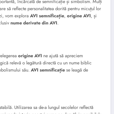
ortantă, încărcată de semnificație și simbolism. Mulți
 să reflecte personalitatea dorită pentru micuțul lor
ăzi, vom explora
AVI semnificație
,
origine AVI
, și
clusiv
nume derivate din AVI
.
nțelegerea
origine AVI
ne ajută să apreciem
gică relevă o legătură directă cu un nume biblic
imbolismului său.
AVI semnificație
se leagă de
abilă. Utilizarea sa de-a lungul secolelor reflectă