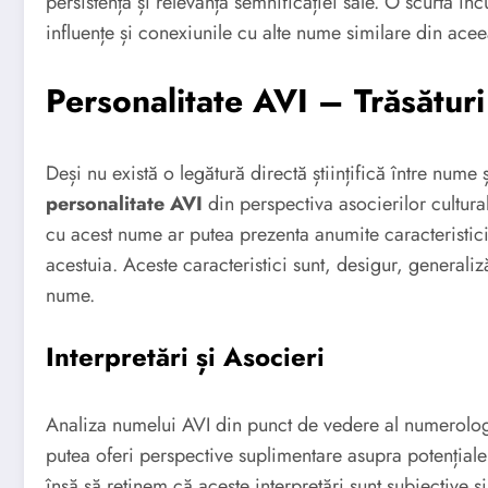
persistența și relevanța semnificației sale. O scurtă in
influențe și conexiunile cu alte nume similare din aceea
Personalitate AVI – Trăsături 
Deși nu există o legătură directă științifică între nume 
personalitate AVI
din perspectiva asocierilor cultura
cu acest nume ar putea prezenta anumite caracteristici 
acestuia. Aceste caracteristici sunt, desigur, generaliză
nume.
Interpretări și Asocieri
Analiza numelui AVI din punct de vedere al numerologi
putea oferi perspective suplimentare asupra potențialel
însă să reținem că aceste interpretări sunt subiective și