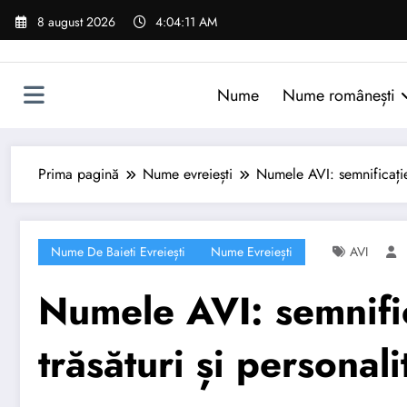
Sari
8 august 2026
4:04:12 AM
la
conținut
Nume
Nume românești
Prima pagină
Nume evreiești
Numele AVI: semnificație,
Nume De Baieti Evreiești
Nume Evreiești
AVI
Numele AVI: semnific
trăsături și personali