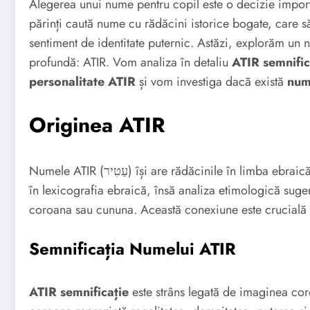
Alegerea unui nume pentru copil este o decizie import
părinți caută nume cu rădăcini istorice bogate, care să
sentiment de identitate puternic. Astăzi, explorăm un 
profundă: ATIR. Vom analiza în detaliu
ATIR semnific
personalitate ATIR
și vom investiga dacă există
num
Originea ATIR
Numele ATIR (עַטִיר) își are rădăcinile în limba ebraică. Originea sa exactă necesită o cercetare aprofundată
în lexicografia ebraică, însă analiza etimologică sug
coroana sau cununa. Această conexiune este crucială p
Semnificația Numelui ATIR
ATIR semnificație
este strâns legată de imaginea cor