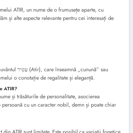
umelui ATIR, un nume de o frumusețe aparte, cu
m și alte aspecte relevante pentru cei interesați de
 „cunună” sau
melui o conotație de regalitate și eleganță.
le ATIR?
 nume și trăsăturile de personalitate, asocierea
persoană cu un caracter nobil, demn și poate chiar
din ATIR sunt limitate. Este posibil ca variații fonetice