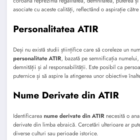
coroana reprezintă regalitatea, demnitatea, puterea și
asociate cu aceste calități, reflectând o aspirație către
Personalitatea ATIR
Deși nu există studii științifice care să coreleze un nu
personalitate ATIR
, bazată pe semnificația numelui
demnității și al responsabilității. Este posibil ca per
puternice și să aspire la atingerea unor obiective înalt
Nume Derivate din ATIR
Identificarea
nume derivate din ATIR
necesită o anal
derivate din limba ebraică. Cercetări ulterioare ar pute
diverse culturi sau perioade istorice.