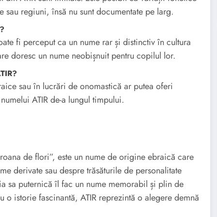
cte sau regiuni, însă nu sunt documentate pe larg.
ă?
te fi perceput ca un nume rar și distinctiv în cultura
are doresc un nume neobișnuit pentru copilul lor.
ATIR?
aice sau în lucrări de onomastică ar putea oferi
a numelui ATIR de-a lungul timpului.
oana de flori”, este un nume de origine ebraică care
me derivate sau despre trăsăturile de personalitate
ția sa puternică îl fac un nume memorabil și plin de
cu o istorie fascinantă, ATIR reprezintă o alegere demnă