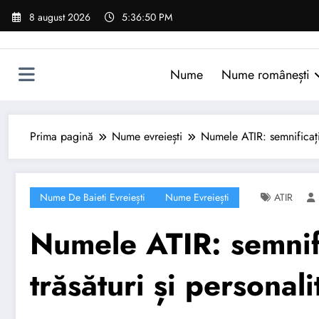
Sari
8 august 2026
5:36:51 PM
la
conținut
Nume
Nume românești
Prima pagină
Nume evreiești
Numele ATIR: semnificație
Nume De Baieti Evreiești
Nume Evreiești
ATIR
Numele ATIR: semnifi
trăsături și personali