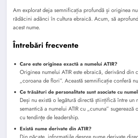
Am explorat deja semnificația profundă și originea n
rădăcini adânci în cultura ebraică. Acum, să aprofundă
acest nume.
Întrebări frecvente
Care este originea exactă a numelui ATIR?
Originea numelui ATIR este ebraică, derivând din cuvântul עַטִיר (Atir), care înseamnă
„coroana de flori”. Această semnificație conferă nu
Ce trăsături de personalitate sunt asociate cu nume
Deși nu există o legătură directă științifică între un
semantică a numelui ATIR cu „cununa” sugerează o 
cu tendințe de leadership.
Există nume derivate din ATIR?
Din păcate, informațiile despre nume derivate direct 