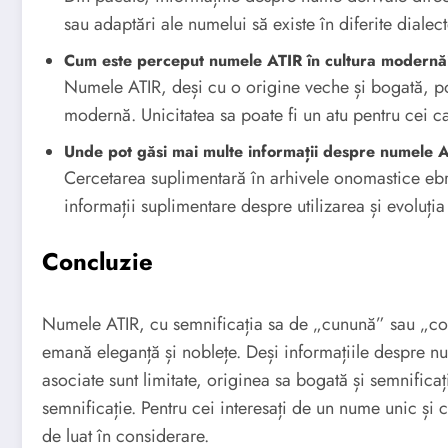
sau adaptări ale numelui să existe în diferite diale
Cum este perceput numele ATIR în cultura modern
Numele ATIR, deși cu o origine veche și bogată, poa
modernă. Unicitatea sa poate fi un atu pentru cei c
Unde pot găsi mai multe informații despre numele 
Cercetarea suplimentară în arhivele onomastice ebr
informații suplimentare despre utilizarea și evoluți
Concluzie
Numele ATIR, cu semnificația sa de „cunună” sau „cor
emană eleganță și noblețe. Deși informațiile despre nu
asociate sunt limitate, originea sa bogată și semnifica
semnificație. Pentru cei interesați de un nume unic și 
de luat în considerare.