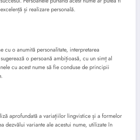
 succesul. Persoanele purtând acest nume ar putea fi
 excelență și realizare personală.
me cu o anumită personalitate, interpretarea
, sugerează o persoană ambițioasă, cu un simț al
soanele cu acest nume să fie conduse de principii
e.
iză aprofundată a variațiilor lingvistice și a formelor
a dezvălui variante ale acestui nume, utilizate în