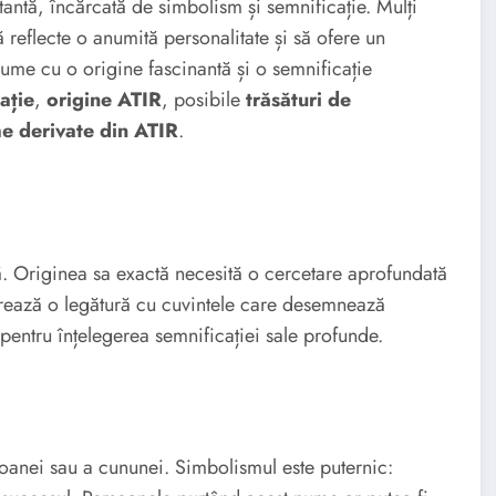
antă, încărcată de simbolism și semnificație. Mulți
 reflecte o anumită personalitate și să ofere un
nume cu o origine fascinantă și o semnificație
ație
,
origine ATIR
, posibile
trăsături de
e derivate din ATIR
.
erează o legătură cu cuvintele care desemnează
entru înțelegerea semnificației sale profunde.
oanei sau a cununei. Simbolismul este puternic: