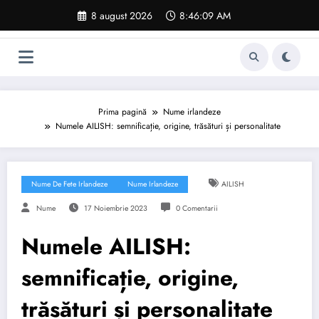
Sari
8 august 2026
8:46:10 AM
la
conținut
Prima pagină
Nume irlandeze
Numele AILISH: semnificație, origine, trăsături și personalitate
Nume De Fete Irlandeze
Nume Irlandeze
AILISH
Nume
17 Noiembrie 2023
0 Comentarii
Numele AILISH:
semnificație, origine,
trăsături și personalitate