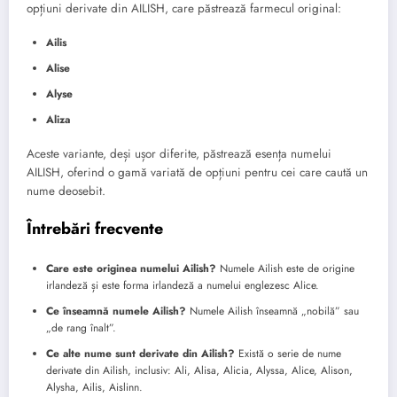
opțiuni derivate din AILISH, care păstrează farmecul original:
Ailis
Alise
Alyse
Aliza
Aceste variante, deși ușor diferite, păstrează esența numelui
AILISH, oferind o gamă variată de opțiuni pentru cei care caută un
nume deosebit.
Întrebări frecvente
Care este originea numelui Ailish?
Numele Ailish este de origine
irlandeză și este forma irlandeză a numelui englezesc Alice.
Ce înseamnă numele Ailish?
Numele Ailish înseamnă „nobilă” sau
„de rang înalt”.
Ce alte nume sunt derivate din Ailish?
Există o serie de nume
derivate din Ailish, inclusiv: Ali, Alisa, Alicia, Alyssa, Alice, Alison,
Alysha, Ailis, Aislinn.