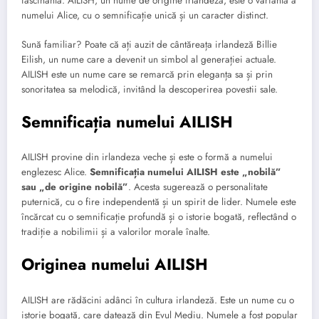
fascinantă. AILISH, un nume de origine irlandeză, este o variantă a
numelui Alice, cu o semnificație unică și un caracter distinct.
Sună familiar? Poate că ați auzit de cântăreața irlandeză Billie
Eilish, un nume care a devenit un simbol al generației actuale.
AILISH este un nume care se remarcă prin eleganța sa și prin
sonoritatea sa melodică, invitând la descoperirea povestii sale.
Semnificația numelui AILISH
AILISH provine din irlandeza veche și este o formă a numelui
englezesc Alice.
Semnificația numelui AILISH este „nobilă”
sau „de origine nobilă”
. Acesta sugerează o personalitate
puternică, cu o fire independentă și un spirit de lider. Numele este
încărcat cu o semnificație profundă și o istorie bogată, reflectând o
tradiție a nobilimii și a valorilor morale înalte.
Originea numelui AILISH
AILISH are rădăcini adânci în cultura irlandeză. Este un nume cu o
istorie bogată, care datează din Evul Mediu. Numele a fost popular