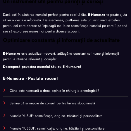
Un instrument util pentru părinți și curioși
Dacă ești în căutarea numelui perfect pentru copilul tău,
E-Nume.ro
te poate ajuta
să iei o decizie informată. De asemenea, platforma este un instrument excelent
pentru cei care doresc să înțeleagă mai bine semnificația numelui pe care îl poartă
sau să exploreze
nume
noi pentru diverse scopuri.
Optimizare constantă și informații de actualitate
E-Nume.ro
este actualizat frecvent, adăugând constant noi nume și informații
pentru a rămâne relevant și complet.
Descoperă povestea numelui tău cu
E-Nume.ro
!
E-Nume.ro - Postate recent
Când este necesară a doua opinie în chirurgie oncologică?
Semne că ai nevoie de consult pentru hernie abdominală
Numele YUSUF: semnificație, origine, trăsături și personalitate
Numele YUSSUF: semnificație, origine, trăsături și personalitate