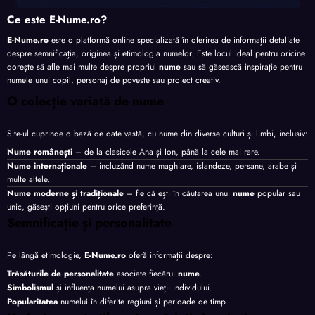
Ce este E-Nume.ro?
E-Nume.ro
este o platformă online specializată în oferirea de informații detaliate
despre semnificația, originea și etimologia numelor. Este locul ideal pentru oricine
dorește să afle mai multe despre propriul
nume
sau să găsească inspirație pentru
numele unui copil, personaj de poveste sau proiect creativ.
O colecție variată de nume
Site-ul cuprinde o bază de date vastă, cu nume din diverse culturi și limbi, inclusiv:
Nume românești
– de la clasicele Ana și Ion, până la cele mai rare.
Nume internaționale
– incluzând nume maghiare, islandeze, persane, arabe și
multe altele.
Nume moderne și tradiționale
– fie că ești în căutarea unui
nume
popular sau
unic, găsești opțiuni pentru orice preferință.
Semnificație și personalitate
Pe lângă etimologie,
E-Nume.ro
oferă informații despre:
Trăsăturile de personalitate
asociate fiecărui
nume
.
Simbolismul
și influența numelui asupra vieții individului.
Popularitatea
numelui în diferite regiuni și perioade de timp.