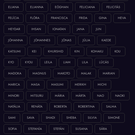
ELIANA
ELIANNA
EÓGHAN
FELICIANA
FELICITÁS
FELÍCIA
FLÓRA
FRANCISCA
FRIDA
GINA
HEVA
HEYDAR
IHSAN
IONATAN
JANA
JUN
JÓHANNA
JÓHANNES
JÓNAS
JÚLIA
KAEDE
KATSUMI
KEI
KHURSHID
KIN
KOHAKU
KOU
KYO
KYOU
LEILA
LIAM
LILA
LÚCÁS
MADOKA
MAGNUS
MAKOTO
MALAK
MARIAN
MARICA
MASA
MASUMI
MERIKH
MICHI
MINORI
MITSURU
MÁRIA
MÁRTA
NAO
NAOKI
NATÁLIA
RENÁTA
ROBERTA
ROBERTINA
SALMA
SAMI
SAVA
SHADI
SHEBA
SILVIA
SIMONE
SOFIA
STEFANÍA
STEFÁN
SUSANA
SÁRA