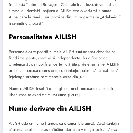
în Irlanda în timpul Renașterii Culturale Irlandeze, devenind un
simbol al identității naționale. AILISH este o variantă a numelui
Alice, care la rândul său provine din limba germană „Adelheid,”
însemnând „nobilă”.
Personalitatea AILISH
Persoanele care poartă numele AILISH sunt adesea descrise ca
fiind inteligente, creative și independente. Au o fire caldă și
prietenoasă, dar pot fi și foarte hotărâte și determinante. AILISH-
urile sunt persoane sensibile, cu o intuiție puternică, capabile să
înțeleagă profund sentimentele celor din jur.
Numele AILISH inspiră o imagine a unei persoane cu un spirit
liber, care se exprimă cu pasiune și curaj.
Nume derivate din AILISH
AILISH este un nume frumos, cu o sonoritate unică. Dacă sunteți în
căutarea unui nume asemănător, dar cu o variație, există câteva