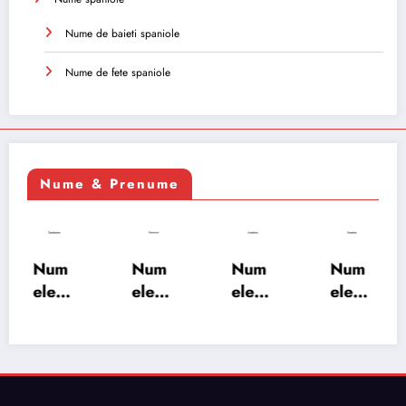
Nume de baieti spaniole
Nume de fete spaniole
Nume & Prenume
Num
Num
Num
Num
ele
ele
ele
ele
XSAY
URV
SRA
SOH
ARS
AKS
OSH
RAB:
A:
HA:
A:
semn
semn
semn
semn
ificați
ificați
ificați
ificați
e,