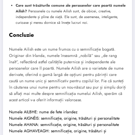
Care sunt trăsăturile comune ale persoanelor care poartă numele
Ailish?
Persoanele cu numele Ailish sunt, de obicei, creative,
independente și pline de viață. Ele sunt, de asemenea, inteligente,
curioase și mereu dornice să învețe lucruri noi.
Concluzie
Numele Ailish este un nume frumos cu o semnificație bogată.
Originar din Irlanda, numele înseamnă „nobilă” sau „de rang
înalt”, reflectând astfel calitățile puternice și independente ale
persoanelor care îl poartă. Numele Ailish are o varietate de nume
derivate, oferind o gamă largă de opțiuni pentru părinții care
caută un nume unic și semnificativ pentru copilul lor. Fie că sunteți
în căutarea unui nume pentru un nou-născut sau pur și simplu doriți
să aflați mai multe despre semnificația numelui Ailish, sperăm că
acest articol v-a oferit informații valoroase.
Numele AILBHE: nume de fete irlandez
Numele AIGNÉIS: semnificație, origine, trăsături și personalitate
Numele AHANA: semnificație, origine, trăsături și personalitate
Numele AGHAVEAGH: semnificație, origine, trăsături și