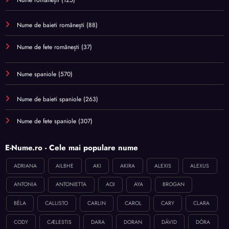
Nume de baieti românești
(88)
Nume de fete românești
(37)
Nume spaniole
(570)
Nume de baieti spaniole
(263)
Nume de fete spaniole
(307)
E-Nume.ro - Cele mai populare nume
ADRIANA
AILBHE
AKI
AKIRA
ALEXIS
ALEXUS
ANTONIA
ANTONIETTA
AOI
AYA
BROGAN
BÉLA
CALLISTO
CARLIN
CAROL
CARY
CLARA
CODY
CÆLESTIS
DARA
DORAN
DÁVID
DÓRA