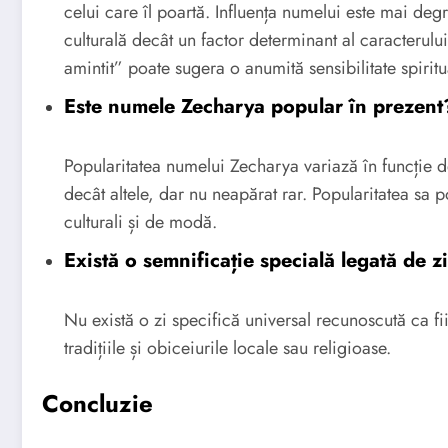
celui care îl poartă. Influența numelui este mai de
culturală decât un factor determinant al caracterulu
amintit” poate sugera o anumită sensibilitate spiritu
Este numele Zecharya popular în prezent
Popularitatea numelui Zecharya variază în funcție 
decât altele, dar nu neapărat rar. Popularitatea sa p
culturali și de modă.
Există o semnificație specială legată de 
Nu există o zi specifică universal recunoscută ca 
tradițiile și obiceiurile locale sau religioase.
Concluzie