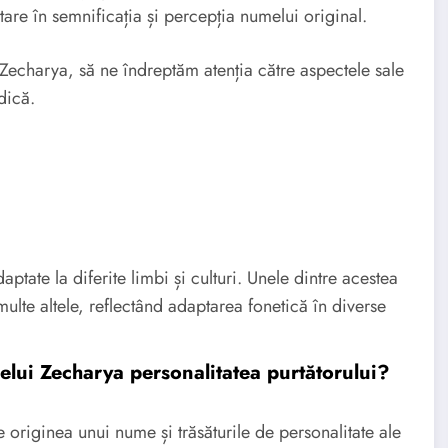
tare în semnificația și percepția numelui original.
Zecharya, să ne îndreptăm atenția către aspectele sale
dică.
tate la diferite limbi și culturi. Unele dintre acestea
ulte altele, reflectând adaptarea fonetică în diverse
lui Zecharya personalitatea purtătorului?
tre originea unui nume și trăsăturile de personalitate ale