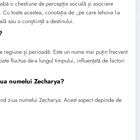
grabă o chestiune de percepție socială și asociere
i. Cu toate acestea, conotația de „pe care Iehova l-a
ală sau o conștiință a destinului.
?
de regiune și perioadă. Este un nume mai puțin frecvent
oate fluctua de-a lungul timpului, influențată de factori
ziua numelui Zecharya?
fiind ziua numelui Zecharya. Acest aspect depinde de