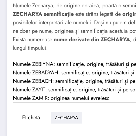
Numele Zecharya, de origine ebraică, poartă o semnif
ZECHARYA semnificație
este strâns legată de
orig
posibilelor interpretări ale numelui. Deși nu putem de
ne doar pe nume, originea și semnificația acestuia pot c
Există numeroase
nume derivate din ZECHARYA
, 
lungul timpului.
Numele ZEBIYNA: semnificație, origine, trăsături și pe
Numele ZEBADYAH: semnificație, origine, trăsături și 
Numele ZEBACH: semnificație, origine, trăsături și per
Numele ZAYIT: semnificație, origine, trăsături și perso
Numele ZAMIR: originea numelui evreiesc
Etichetă
ZECHARYA