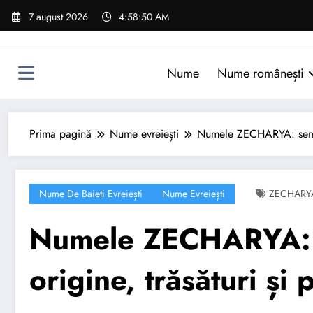
Sari
7 august 2026
4:58:51 AM
la
conținut
Nume
Nume românești
Prima pagină
Nume evreiești
Numele ZECHARYA: semnifi
Nume De Baieti Evreiești
Nume Evreiești
ZECHARY
Numele ZECHARYA: s
origine, trăsături și 