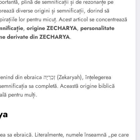
ortantă, plină de semnificații și de rezonanțe pe
orează diverse origini și semnificații, dorind să
irațiile lor pentru micuț. Acest articol se concentrează
ificație
,
origine ZECHARYA
,
personalitate
me derivate din ZECHARYA
.
Numele Zecharya are rădăcini ebraice profunde. Provenind din ebraica זְכַרְיָה (Zekaryah), înțelegerea
semnificația sa completă. Această origine biblică
ală pentru mulți.
ya
inea sa ebraică. Literalmente, numele înseamnă „pe care