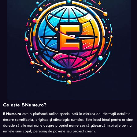
perso
perso
perso
nalita
nalita
nalita
nalita
te
te
te
te
Ce este E-Nume.ro?
E-Nume.ro
este o platformă online specializată în oferirea de informații detaliate
despre semnificația, originea și etimologia numelor. Este locul ideal pentru oricine
dorește să afle mai multe despre propriul
nume
sau să găsească inspirație pentru
numele unui copil, personaj de poveste sau proiect creativ.