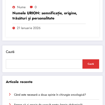
Nume
0
Numele URION: semnificație, origine,
trăsături și personalitate
21 Ianuarie 2026
Caută
Caută
Articole recente
Când este necesară a doua opinie în chirurgie oncologică?
Semne că ai nevoie de consult pentru hernie abdominală