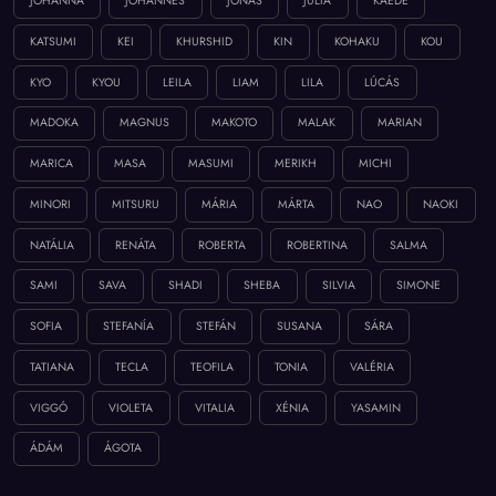
JÓHANNA
JÓHANNES
JÓNAS
JÚLIA
KAEDE
KATSUMI
KEI
KHURSHID
KIN
KOHAKU
KOU
KYO
KYOU
LEILA
LIAM
LILA
LÚCÁS
MADOKA
MAGNUS
MAKOTO
MALAK
MARIAN
MARICA
MASA
MASUMI
MERIKH
MICHI
MINORI
MITSURU
MÁRIA
MÁRTA
NAO
NAOKI
NATÁLIA
RENÁTA
ROBERTA
ROBERTINA
SALMA
SAMI
SAVA
SHADI
SHEBA
SILVIA
SIMONE
SOFIA
STEFANÍA
STEFÁN
SUSANA
SÁRA
TATIANA
TECLA
TEOFILA
TONIA
VALÉRIA
VIGGÓ
VIOLETA
VITALIA
XÉNIA
YASAMIN
ÁDÁM
ÁGOTA