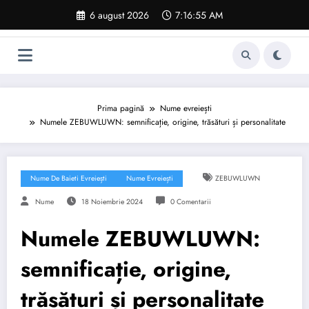
Sari
6 august 2026
7:16:56 AM
la
conținut
Prima pagină
Nume evreiești
Numele ZEBUWLUWN: semnificație, origine, trăsături și personalitate
Nume De Baieti Evreiești
Nume Evreiești
ZEBUWLUWN
Nume
18 Noiembrie 2024
0 Comentarii
Numele ZEBUWLUWN:
semnificație, origine,
trăsături și personalitate