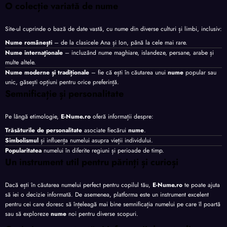
O colecție variată de nume
Site-ul cuprinde o bază de date vastă, cu nume din diverse culturi și limbi, inclusiv:
Nume românești
– de la clasicele Ana și Ion, până la cele mai rare.
Nume internaționale
– incluzând nume maghiare, islandeze, persane, arabe și
multe altele.
Nume moderne și tradiționale
– fie că ești în căutarea unui
nume
popular sau
unic, găsești opțiuni pentru orice preferință.
Semnificație și personalitate
Pe lângă etimologie,
E-Nume.ro
oferă informații despre:
Trăsăturile de personalitate
asociate fiecărui
nume
.
Simbolismul
și influența numelui asupra vieții individului.
Popularitatea
numelui în diferite regiuni și perioade de timp.
Un instrument util pentru părinți și curioși
Dacă ești în căutarea numelui perfect pentru copilul tău,
E-Nume.ro
te poate ajuta
să iei o decizie informată. De asemenea, platforma este un instrument excelent
pentru cei care doresc să înțeleagă mai bine semnificația numelui pe care îl poartă
sau să exploreze
nume
noi pentru diverse scopuri.