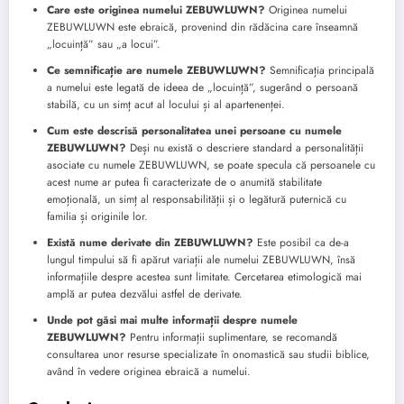
Care este originea numelui ZEBUWLUWN?
Originea numelui
ZEBUWLUWN este ebraică, provenind din rădăcina care înseamnă
„locuință” sau „a locui”.
Ce semnificație are numele ZEBUWLUWN?
Semnificația principală
a numelui este legată de ideea de „locuință”, sugerând o persoană
stabilă, cu un simț acut al locului și al apartenenței.
Cum este descrisă personalitatea unei persoane cu numele
ZEBUWLUWN?
Deși nu există o descriere standard a personalității
asociate cu numele ZEBUWLUWN, se poate specula că persoanele cu
acest nume ar putea fi caracterizate de o anumită stabilitate
emoțională, un simț al responsabilității și o legătură puternică cu
familia și originile lor.
Există nume derivate din ZEBUWLUWN?
Este posibil ca de-a
lungul timpului să fi apărut variații ale numelui ZEBUWLUWN, însă
informațiile despre acestea sunt limitate. Cercetarea etimologică mai
amplă ar putea dezvălui astfel de derivate.
Unde pot găsi mai multe informații despre numele
ZEBUWLUWN?
Pentru informații suplimentare, se recomandă
consultarea unor resurse specializate în onomastică sau studii biblice,
având în vedere originea ebraică a numelui.