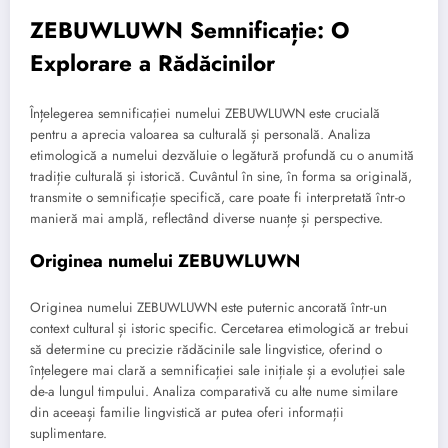
ZEBUWLUWN Semnificație: O
Explorare a Rădăcinilor
Înțelegerea semnificației numelui ZEBUWLUWN este crucială
pentru a aprecia valoarea sa culturală și personală. Analiza
etimologică a numelui dezvăluie o legătură profundă cu o anumită
tradiție culturală și istorică. Cuvântul în sine, în forma sa originală,
transmite o semnificație specifică, care poate fi interpretată într-o
manieră mai amplă, reflectând diverse nuanțe și perspective.
Originea numelui ZEBUWLUWN
Originea numelui ZEBUWLUWN este puternic ancorată într-un
context cultural și istoric specific. Cercetarea etimologică ar trebui
să determine cu precizie rădăcinile sale lingvistice, oferind o
înțelegere mai clară a semnificației sale inițiale și a evoluției sale
de-a lungul timpului. Analiza comparativă cu alte nume similare
din aceeași familie lingvistică ar putea oferi informații
suplimentare.