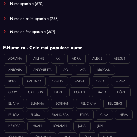
Nume spaniole
(570)
Nume de baieti spaniole
(263)
Nume de fete spaniole
(307)
E-Nume.ro - Cele mai populare nume
ADRIANA
AILBHE
AKI
AKIRA
ALEXIS
ALEXUS
ANTONIA
ANTONIETTA
AOI
AYA
BROGAN
BÉLA
CALLISTO
CARLIN
CAROL
CARY
CLARA
CODY
CÆLESTIS
DARA
DORAN
DÁVID
DÓRA
ELIANA
ELIANNA
EÓGHAN
FELICIANA
FELICITÁS
FELÍCIA
FLÓRA
FRANCISCA
FRIDA
GINA
HEVA
HEYDAR
IHSAN
IONATAN
JANA
JUN