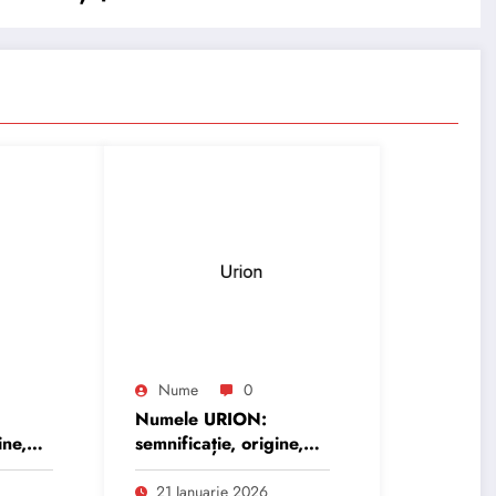
Nume
0
Numele URION:
ine,
semnificație, origine,
trăsături și
personalitate
21 Ianuarie 2026