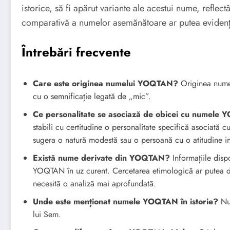
istorice, să fi apărut variante ale acestui nume, reflect
comparativă a numelor asemănătoare ar putea evidenția
Întrebări frecvente
Care este originea numelui YOQTAN?
Originea numelui YOQ
cu o semnificație legată de „mic”.
Ce personalitate se asociază de obicei cu numele
stabili cu certitudine o personalitate specifică asociată
sugera o natură modestă sau o persoană cu o atitudine int
Există nume derivate din YOQTAN?
Informațiile disp
YOQTAN în uz curent. Cercetarea etimologică ar putea de
necesită o analiză mai aprofundată.
Unde este menționat numele YOQTAN în istorie?
Num
lui Sem.