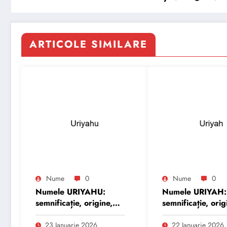
ARTICOLE SIMILARE
Nume
0
Nume
0
Numele URIYAHU:
Numele URIYAH:
semnificație, origine,
semnificație, orig
trăsături și
trăsături și
personalitate
personalitate
23 Ianuarie 2026
22 Ianuarie 2026