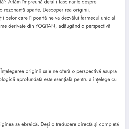
ată? Aflăm împreună detalii fascinante despre
o rezonanță aparte. Descoperirea originii,
ății celor care îl poartă ne va dezvălui farmecul unic al
nume derivate din YOQTAN, adăugând o perspectivă
mologică aprofundată este esențială pentru a înțelege cu
ginea sa ebraică. Deși o traducere directă și completă