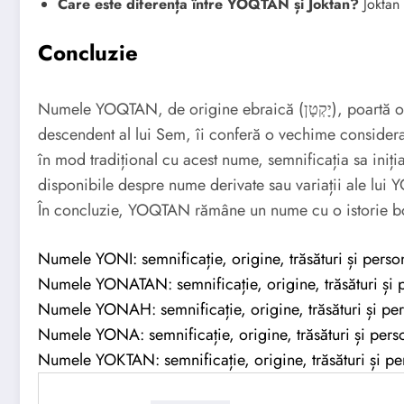
Care este diferența între YOQTAN și Joktan?
Joktan
Concluzie
Numele YOQTAN, de origine ebraică (יָקְטָן), poartă o semnificație legată de „mic”. Originea sa biblică, ca
descendent al lui Sem, îi conferă o vechime considerab
în mod tradițional cu acest nume, semnificația sa iniția
disponibile despre nume derivate sau variații ale lui 
În concluzie, YOQTAN rămâne un nume cu o istorie bo
Numele YONI: semnificație, origine, trăsături și person
Numele YONATAN: semnificație, origine, trăsături și p
Numele YONAH: semnificație, origine, trăsături și per
Numele YONA: semnificație, origine, trăsături și perso
Numele YOKTAN: semnificație, origine, trăsături și per