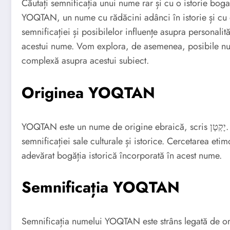
Căutați semnificația unui nume rar și cu o istorie bog
YOQTAN, un nume cu rădăcini adânci în istorie și cu 
semnificației și posibilelor influențe asupra personalit
acestui nume. Vom explora, de asemenea, posibile 
complexă asupra acestui subiect.
Originea YOQTAN
YOQTAN este un nume de origine ebraică, scris יָקְטָן. Înțelegerea originii sale ne oferă o perspectivă asupra
semnificației sale culturale și istorice. Cercetarea eti
adevărat bogăția istorică încorporată în acest nume.
Semnificația YOQTAN
Semnificația numelui YOQTAN este strâns legată de ori