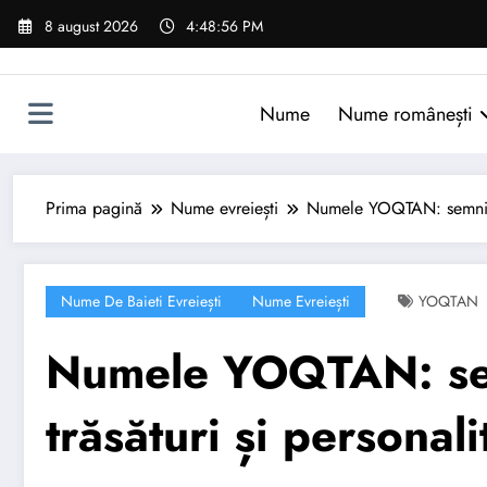
Sari
8 august 2026
4:48:57 PM
la
conținut
Nume
Nume românești
Prima pagină
Nume evreiești
Numele YOQTAN: semnifica
Nume De Baieti Evreiești
Nume Evreiești
YOQTAN
Numele YOQTAN: semn
trăsături și personali