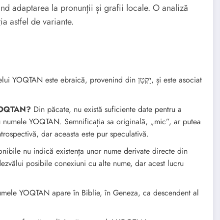
ând adaptarea la pronunții și grafii locale. O analiză
 astfel de variante.
TAN este ebraică, provenind din יָקְטָן, și este asociat
 YOQTAN?
Din păcate, nu există suficiente date pentru a
 cu numele YOQTAN. Semnificația sa originală, „mic”, ar putea
rospectivă, dar aceasta este pur speculativă.
onibile nu indică existența unor nume derivate directe din
zvălui posibile conexiuni cu alte nume, dar acest lucru
ele YOQTAN apare în Biblie, în Geneza, ca descendent al