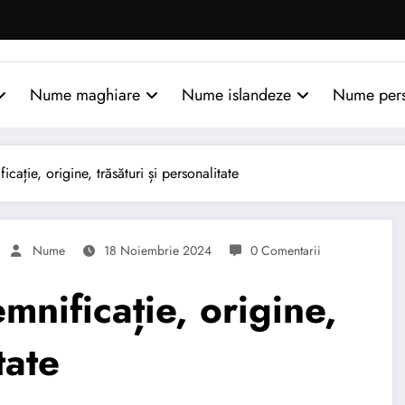
Nume maghiare
Nume islandeze
Nume per
ție, origine, trăsături și personalitate
Nume
18 Noiembrie 2024
0 Comentarii
ificație, origine,
tate