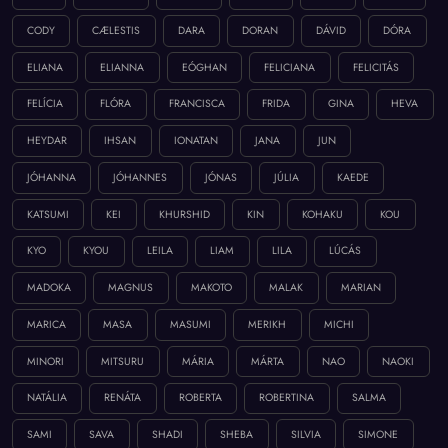
CODY
CÆLESTIS
DARA
DORAN
DÁVID
DÓRA
ELIANA
ELIANNA
EÓGHAN
FELICIANA
FELICITÁS
FELÍCIA
FLÓRA
FRANCISCA
FRIDA
GINA
HEVA
HEYDAR
IHSAN
IONATAN
JANA
JUN
JÓHANNA
JÓHANNES
JÓNAS
JÚLIA
KAEDE
KATSUMI
KEI
KHURSHID
KIN
KOHAKU
KOU
KYO
KYOU
LEILA
LIAM
LILA
LÚCÁS
MADOKA
MAGNUS
MAKOTO
MALAK
MARIAN
MARICA
MASA
MASUMI
MERIKH
MICHI
MINORI
MITSURU
MÁRIA
MÁRTA
NAO
NAOKI
NATÁLIA
RENÁTA
ROBERTA
ROBERTINA
SALMA
SAMI
SAVA
SHADI
SHEBA
SILVIA
SIMONE