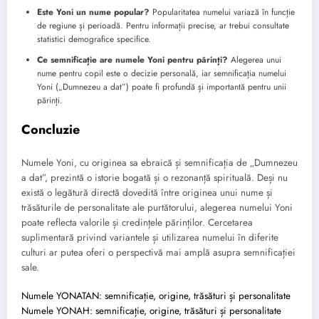
Este Yoni un nume popular?
Popularitatea numelui variază în funcție
de regiune și perioadă. Pentru informații precise, ar trebui consultate
statistici demografice specifice.
Ce semnificație are numele Yoni pentru părinți?
Alegerea unui
nume pentru copil este o decizie personală, iar semnificația numelui
Yoni („Dumnezeu a dat”) poate fi profundă și importantă pentru unii
părinți.
Concluzie
Numele Yoni, cu originea sa ebraică și semnificația de „Dumnezeu
a dat”, prezintă o istorie bogată și o rezonanță spirituală. Deși nu
există o legătură directă dovedită între originea unui nume și
trăsăturile de personalitate ale purtătorului, alegerea numelui Yoni
poate reflecta valorile și credințele părinților. Cercetarea
suplimentară privind variantele și utilizarea numelui în diferite
culturi ar putea oferi o perspectivă mai amplă asupra semnificației
sale.
Numele YONATAN: semnificație, origine, trăsături și personalitate
Numele YONAH: semnificație, origine, trăsături și personalitate