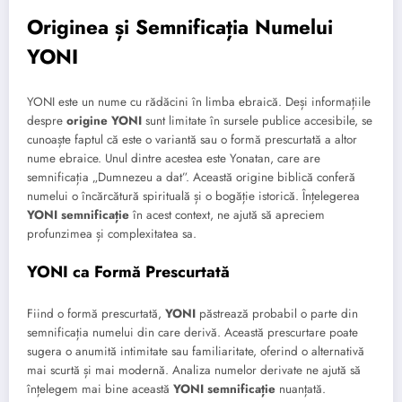
Originea și Semnificația Numelui
YONI
YONI este un nume cu rădăcini în limba ebraică. Deși informațiile
despre
origine YONI
sunt limitate în sursele publice accesibile, se
cunoaște faptul că este o variantă sau o formă prescurtată a altor
nume ebraice. Unul dintre acestea este Yonatan, care are
semnificația „Dumnezeu a dat”. Această origine biblică conferă
numelui o încărcătură spirituală și o bogăție istorică. Înțelegerea
YONI semnificație
în acest context, ne ajută să apreciem
profunzimea și complexitatea sa.
YONI ca Formă Prescurtată
Fiind o formă prescurtată,
YONI
păstrează probabil o parte din
semnificația numelui din care derivă. Această prescurtare poate
sugera o anumită intimitate sau familiaritate, oferind o alternativă
mai scurtă și mai modernă. Analiza numelor derivate ne ajută să
înțelegem mai bine această
YONI semnificație
nuanțată.