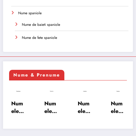
Nume spaniole
Nume de baieti spaniole
Nume de fete spaniole
Nume & Prenume
Num
Num
Num
Num
ele
ele
ele
ele
XSAY
URV
SRA
SOH
ARS
AKS
OSH
RAB:
A:
HA:
A:
semn