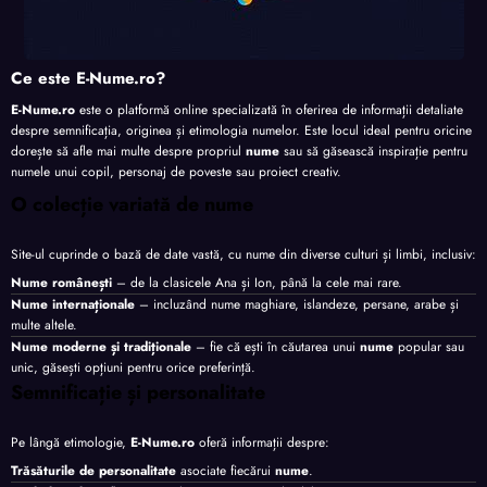
Ce este E-Nume.ro?
E-Nume.ro
este o platformă online specializată în oferirea de informații detaliate
despre semnificația, originea și etimologia numelor. Este locul ideal pentru oricine
dorește să afle mai multe despre propriul
nume
sau să găsească inspirație pentru
numele unui copil, personaj de poveste sau proiect creativ.
O colecție variată de nume
Site-ul cuprinde o bază de date vastă, cu nume din diverse culturi și limbi, inclusiv:
Nume românești
– de la clasicele Ana și Ion, până la cele mai rare.
Nume internaționale
– incluzând nume maghiare, islandeze, persane, arabe și
multe altele.
Nume moderne și tradiționale
– fie că ești în căutarea unui
nume
popular sau
unic, găsești opțiuni pentru orice preferință.
Semnificație și personalitate
Pe lângă etimologie,
E-Nume.ro
oferă informații despre:
Trăsăturile de personalitate
asociate fiecărui
nume
.