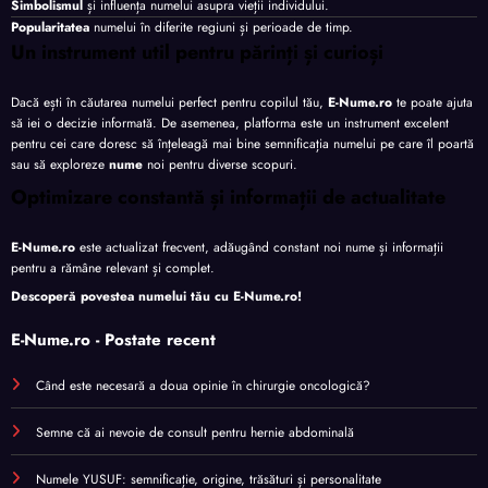
Simbolismul
și influența numelui asupra vieții individului.
Popularitatea
numelui în diferite regiuni și perioade de timp.
Un instrument util pentru părinți și curioși
Dacă ești în căutarea numelui perfect pentru copilul tău,
E-Nume.ro
te poate ajuta
să iei o decizie informată. De asemenea, platforma este un instrument excelent
pentru cei care doresc să înțeleagă mai bine semnificația numelui pe care îl poartă
sau să exploreze
nume
noi pentru diverse scopuri.
Optimizare constantă și informații de actualitate
E-Nume.ro
este actualizat frecvent, adăugând constant noi nume și informații
pentru a rămâne relevant și complet.
Descoperă povestea numelui tău cu
E-Nume.ro
!
E-Nume.ro - Postate recent
Când este necesară a doua opinie în chirurgie oncologică?
Semne că ai nevoie de consult pentru hernie abdominală
Numele YUSUF: semnificație, origine, trăsături și personalitate