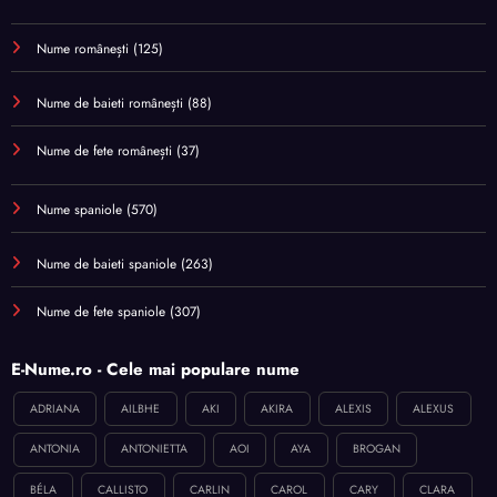
Nume românești
(125)
Nume de baieti românești
(88)
Nume de fete românești
(37)
Nume spaniole
(570)
Nume de baieti spaniole
(263)
Nume de fete spaniole
(307)
E-Nume.ro - Cele mai populare nume
ADRIANA
AILBHE
AKI
AKIRA
ALEXIS
ALEXUS
ANTONIA
ANTONIETTA
AOI
AYA
BROGAN
BÉLA
CALLISTO
CARLIN
CAROL
CARY
CLARA