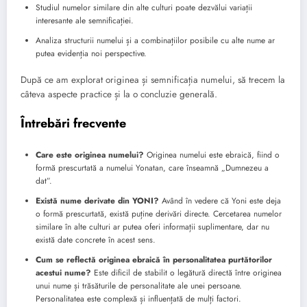
Studiul numelor similare din alte culturi poate dezvălui variații
interesante ale semnificației.
Analiza structurii numelui și a combinațiilor posibile cu alte nume ar
putea evidenția noi perspective.
După ce am explorat originea și semnificația numelui, să trecem la
câteva aspecte practice și la o concluzie generală.
Întrebări frecvente
Care este originea numelui?
Originea numelui este ebraică, fiind o
formă prescurtată a numelui Yonatan, care înseamnă „Dumnezeu a
dat”.
Există nume derivate din YONI?
Având în vedere că Yoni este deja
o formă prescurtată, există puține derivări directe. Cercetarea numelor
similare în alte culturi ar putea oferi informații suplimentare, dar nu
există date concrete în acest sens.
Cum se reflectă originea ebraică în personalitatea purtătorilor
acestui nume?
Este dificil de stabilit o legătură directă între originea
unui nume și trăsăturile de personalitate ale unei persoane.
Personalitatea este complexă și influențată de mulți factori.