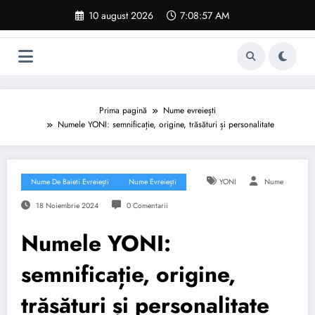
Sari
10 august 2026
7:08:58 AM
la
conținut
Prima pagină
Nume evreiești
Numele YONI: semnificație, origine, trăsături și personalitate
Nume De Baieti Evreiești
Nume Evreiești
YONI
Nume
18 Noiembrie 2024
0 Comentarii
Numele YONI:
semnificație, origine,
trăsături și personalitate