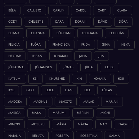
BÉLA
CALLISTO
CARLIN
CAROL
CARY
CLARA
CODY
CÆLESTIS
DARA
DORAN
DÁVID
DÓRA
ELIANA
ELIANNA
EÓGHAN
FELICIANA
FELICITÁS
FELÍCIA
FLÓRA
FRANCISCA
FRIDA
GINA
HEVA
HEYDAR
IHSAN
IONATAN
JANA
JUN
JÓHANNA
JÓHANNES
JÓNAS
JÚLIA
KAEDE
KATSUMI
KEI
KHURSHID
KIN
KOHAKU
KOU
KYO
KYOU
LEILA
LIAM
LILA
LÚCÁS
MADOKA
MAGNUS
MAKOTO
MALAK
MARIAN
MARICA
MASA
MASUMI
MERIKH
MICHI
MINORI
MITSURU
MÁRIA
MÁRTA
NAO
NAOKI
NATÁLIA
RENÁTA
ROBERTA
ROBERTINA
SALMA