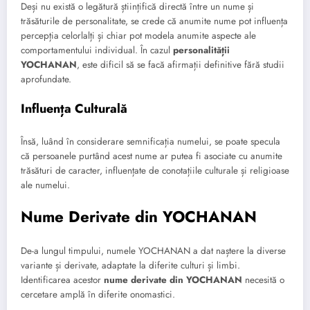
Deși nu există o legătură științifică directă între un nume și
trăsăturile de personalitate, se crede că anumite nume pot influența
percepția celorlalți și chiar pot modela anumite aspecte ale
comportamentului individual. În cazul
personalității
YOCHANAN
, este dificil să se facă afirmații definitive fără studii
aprofundate.
Influența Culturală
Însă, luând în considerare semnificația numelui, se poate specula
că persoanele purtând acest nume ar putea fi asociate cu anumite
trăsături de caracter, influențate de conotațiile culturale și religioase
ale numelui.
Nume Derivate din YOCHANAN
De-a lungul timpului, numele YOCHANAN a dat naștere la diverse
variante și derivate, adaptate la diferite culturi și limbi.
Identificarea acestor
nume derivate din YOCHANAN
necesită o
cercetare amplă în diferite onomastici.