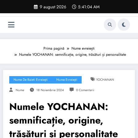
Sari
9 august 2026
5:41:05 AM
la
conținut
Prima pagină
Nume evreiești
Numele YOCHANAN: semnificație, origine, trăsături și personalitate
Nume De Baieti Evreiești
Nume Evreiești
YOCHANAN
Nume
18 Noiembrie 2024
0 Comentarii
Numele YOCHANAN:
semnificație, origine,
trăsături și personalitate