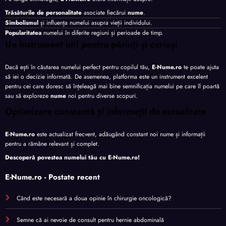
Trăsăturile de personalitate
asociate fiecărui
nume
.
Simbolismul
și influența numelui asupra vieții individului.
Popularitatea
numelui în diferite regiuni și perioade de timp.
Un instrument util pentru părinți și curioși
Dacă ești în căutarea numelui perfect pentru copilul tău,
E-Nume.ro
te poate ajuta
să iei o decizie informată. De asemenea, platforma este un instrument excelent
pentru cei care doresc să înțeleagă mai bine semnificația numelui pe care îl poartă
sau să exploreze
nume
noi pentru diverse scopuri.
Optimizare constantă și informații de actualitate
E-Nume.ro
este actualizat frecvent, adăugând constant noi nume și informații
pentru a rămâne relevant și complet.
Descoperă povestea numelui tău cu
E-Nume.ro
!
E-Nume.ro - Postate recent
Când este necesară a doua opinie în chirurgie oncologică?
Semne că ai nevoie de consult pentru hernie abdominală