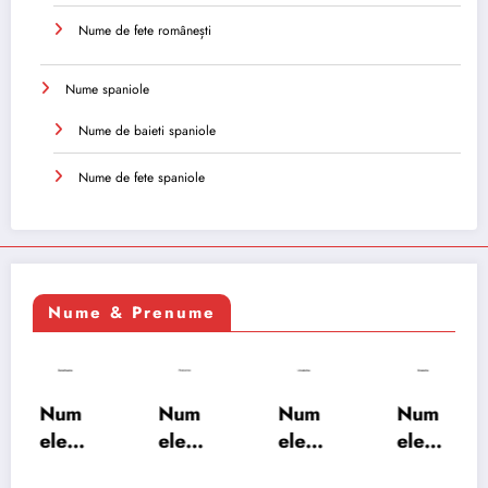
Nume de fete românești
Nume spaniole
Nume de baieti spaniole
Nume de fete spaniole
Nume & Prenume
Num
Num
Num
Num
ele
ele
ele
ele
XSAY
URV
SRA
SOH