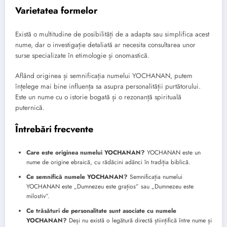
Varietatea formelor
Există o multitudine de posibilități de a adapta sau simplifica acest
nume, dar o investigație detaliată ar necesita consultarea unor
surse specializate în etimologie și onomastică.
Aflând originea și semnificația numelui YOCHANAN, putem
înțelege mai bine influența sa asupra personalității purtătorului.
Este un nume cu o istorie bogată și o rezonanță spirituală
puternică.
Întrebări frecvente
Care este originea numelui YOCHANAN?
YOCHANAN este un
nume de origine ebraică, cu rădăcini adânci în tradiția biblică.
Ce semnifică numele YOCHANAN?
Semnificația numelui
YOCHANAN este „Dumnezeu este grațios” sau „Dumnezeu este
milostiv”.
Ce trăsături de personalitate sunt asociate cu numele
YOCHANAN?
Deși nu există o legătură directă științifică între nume și