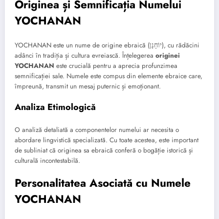
Originea și Semnificația Numelui
YOCHANAN
YOCHANAN este un nume de origine ebraică (יוֹחָנָן), cu rădăcini
adânci în tradiția și cultura evreiască. Înțelegerea
originei
YOCHANAN
este crucială pentru a aprecia profunzimea
semnificației sale. Numele este compus din elemente ebraice care,
împreună, transmit un mesaj puternic și emoționant.
Analiza Etimologică
O analiză detaliată a componentelor numelui ar necesita o
abordare lingvistică specializată. Cu toate acestea, este important
de subliniat că originea sa ebraică conferă o bogăție istorică și
culturală incontestabilă.
Personalitatea Asociată cu Numele
YOCHANAN