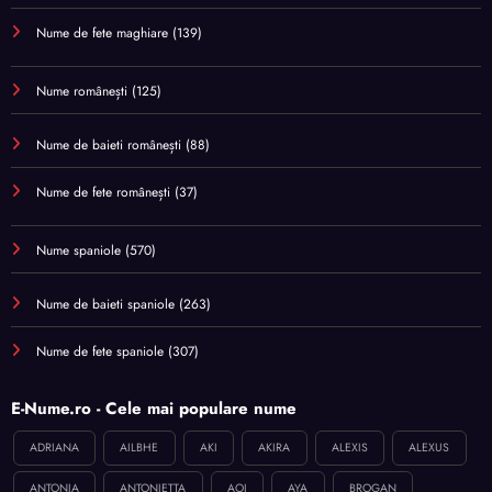
Nume de fete maghiare
(139)
Nume românești
(125)
Nume de baieti românești
(88)
Nume de fete românești
(37)
Nume spaniole
(570)
Nume de baieti spaniole
(263)
Nume de fete spaniole
(307)
E-Nume.ro - Cele mai populare nume
ADRIANA
AILBHE
AKI
AKIRA
ALEXIS
ALEXUS
ANTONIA
ANTONIETTA
AOI
AYA
BROGAN