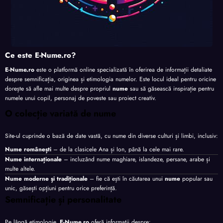
Ce este E-Nume.ro?
E-Nume.ro
este o platformă online specializată în oferirea de informații detaliate
despre semnificația, originea și etimologia numelor. Este locul ideal pentru oricine
dorește să afle mai multe despre propriul
nume
sau să găsească inspirație pentru
numele unui copil, personaj de poveste sau proiect creativ.
O colecție variată de nume
Site-ul cuprinde o bază de date vastă, cu nume din diverse culturi și limbi, inclusiv:
Nume românești
– de la clasicele Ana și Ion, până la cele mai rare.
Nume internaționale
– incluzând nume maghiare, islandeze, persane, arabe și
multe altele.
Nume moderne și tradiționale
– fie că ești în căutarea unui
nume
popular sau
unic, găsești opțiuni pentru orice preferință.
Semnificație și personalitate
Pe lângă etimologie,
E-Nume.ro
oferă informații despre: