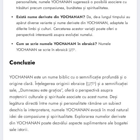
personalitate, numele YOCHANAN sugerează o posibilă asociere cu
trăsături precum compasiunea, bunătatea și spiritualitatea.
Există nume derivate din YOCHANAN?
Da, de-a lungul timpului au
apărut diverse variante și nume derivate din YOCHANAN, adaptate la
diferite limbi și culturi. Cercetarea acestor variații poate oferi o
perspectivă interesantă asupra evoluției numelui.
Cum se scrie numele YOCHANAN în ebraică?
Numele
YOCHANAN se scrie în ebraică יוֹחָנָן.
Concluzie
YOCHANAN este un nume biblic cu o semnificație profundă și o
origine clară. Înțelegerea originii ebraice (יוֹחָנָן) și a semnificației
sale, „Dumnezeu este grațios”, oferă o perspectivă asupra
moștenirii culturale și spirituale asociate cu acest nume. Deși
legătura directă între nume și personalitate rămâne un subiect
deschis la interpretare, numele YOCHANAN evocă în mod natural
idei de compasiune și spiritualitate. Explorarea numelor derivate
din YOCHANAN poate dezvălui aspecte suplimentare ale bogatei
sale istorii.