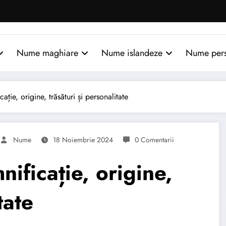
Nume maghiare
Nume islandeze
Nume per
ie, origine, trăsături și personalitate
Nume
18 Noiembrie 2024
0 Comentarii
ficație, origine,
tate