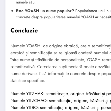
numele său.
Este YOASH un nume popular?
Popularitatea unui num
concrete despre popularitatea numelui YOASH ar necesita 
Concluzie
Numele YOASH, de origine ebraică, are o semnificaț
ebraică și semnificația sa religioasă conferă numelui o
între nume și trăsăturile de personalitate, YOASH reprez
semnificativă. Cercetarea suplimentară poate dezvălui 
nume derivate, însă informațiile concrete despre popula
statistice specifice.
Numele YITZHAK: semnificație, origine, trăsături și pe
Numele YITZCHAQ: semnificație, origine, trăsături și p
Numele YITRO: semnificație, origine, trăsături și perso