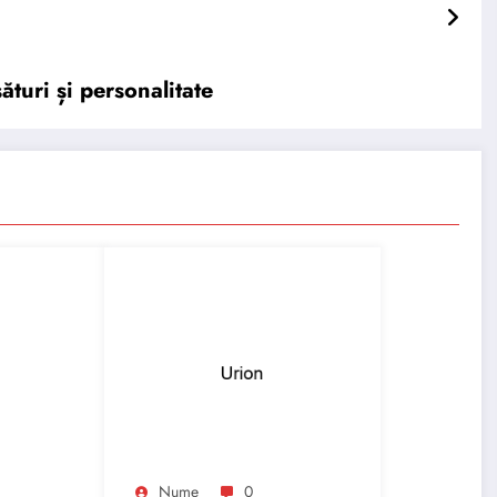
turi și personalitate
Nume
0