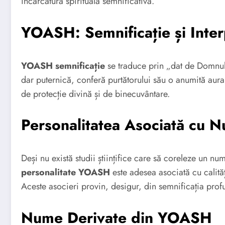
încărcătură spirituală semnificativă.
YOASH: Semnificație și Inter
YOASH semnificație
se traduce prin „dat de Domnul
dar puternică, conferă purtătorului său o anumită aura
de protecție divină și de binecuvântare.
Personalitatea Asociată cu
Deși nu există studii științifice care să coreleze un nu
personalitate YOASH
este adesea asociată cu calităț
Aceste asocieri provin, desigur, din semnificația pro
Nume Derivate din YOASH