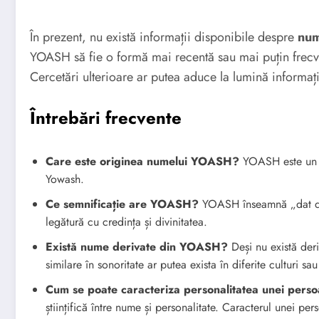
În prezent, nu există informații disponibile despre
num
YOASH să fie o formă mai recentă sau mai puțin frecve
Cercetări ulterioare ar putea aduce la lumină informați
Întrebări frecvente
Care este originea numelui YOASH?
YOASH este un n
Yowash.
Ce semnificație are YOASH?
YOASH înseamnă „dat de
legătură cu credința și divinitatea.
Există nume derivate din YOASH?
Deși nu există deri
similare în sonoritate ar putea exista în diferite culturi sa
Cum se poate caracteriza personalitatea unei pe
științifică între nume și personalitate. Caracterul unei pe