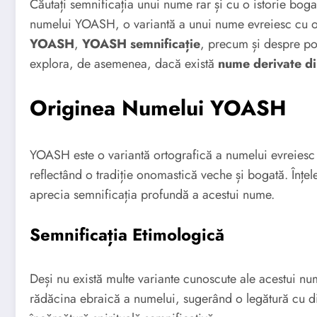
Căutați semnificația unui nume rar și cu o istorie bog
numelui YOASH, o variantă a unui nume evreiesc cu o
YOASH
,
YOASH semnificație
, precum și despre po
explora, de asemenea, dacă există
nume derivate 
Originea Numelui YOASH
YOASH este o variantă ortografică a numelui evreiesc 
reflectând o tradiție onomastică veche și bogată. Înțele
aprecia semnificația profundă a acestui nume.
Semnificația Etimologică
Deși nu există multe variante cunoscute ale acestui nu
rădăcina ebraică a numelui, sugerând o legătură cu 