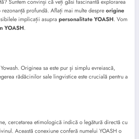
ată? Suntem convinși că veți găsi fascinantă explorarea
 rezonanță profundă. Aflați mai multe despre
origine
sibilele implicații asupra
personalitate YOASH
. Vom
din YOASH
.
Yowash. Originea sa este pur și simplu evreiască,
gerea rădăcinilor sale lingvistice este crucială pentru a
me, cercetarea etimologică indică o legătură directă cu
divinul. Această conexiune conferă numelui YOASH o