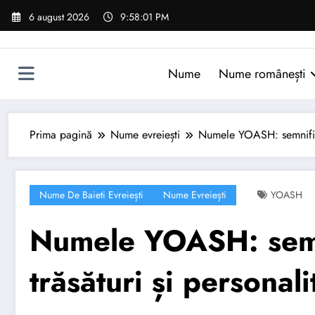
Sari
6 august 2026
9:58:02 PM
la
conținut
Nume
Nume românești
Prima pagină
Nume evreiești
Numele YOASH: semnificaț
Nume De Baieti Evreiești
Nume Evreiești
YOASH
Numele YOASH: semni
trăsături și personali