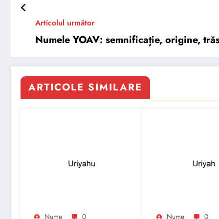
Articolul următor
Numele YOAV: semnificație, origine, trăsă
ARTICOLE SIMILARE
Nume
0
Nume
0