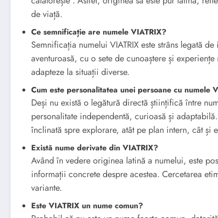
călătorește”. Astfel, originea sa este pur latină, ref
de viață.
Ce semnificație are numele VIATRIX?
Semnificația numelui VIATRIX este strâns legată de
aventuroasă, cu o sete de cunoaștere și experiențe 
adapteze la situații diverse.
Cum este personalitatea unei persoane cu numele 
Deși nu există o legătură directă științifică între 
personalitate independentă, curioasă și adaptabilă
înclinată spre explorare, atât pe plan intern, cât și e
Există nume derivate din VIATRIX?
Având în vedere originea latină a numelui, este posi
informații concrete despre acestea. Cercetarea eti
variante.
Este VIATRIX un nume comun?