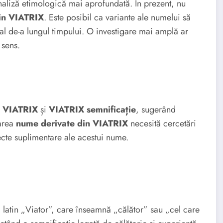
aliză etimologică mai aprofundată. În prezent, nu
in VIATRIX
. Este posibil ca variante ale numelui să
rmal de-a lungul timpului. O investigare mai amplă ar
 sens.
e VIATRIX
și
VIATRIX semnificație
, sugerând
garea
nume derivate din VIATRIX
necesită cercetări
cte suplimentare ale acestui nume.
latin „Viator”, care înseamnă „călător” sau „cel care