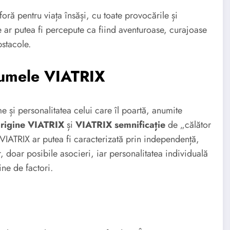
oră pentru viața însăși, cu toate provocările și
ar putea fi percepute ca fiind aventuroase, curajoase
bstacole.
Numele VIATRIX
me și personalitatea celui care îl poartă, anumite
rigine VIATRIX
și
VIATRIX semnificație
de „călător
VIATRIX ar putea fi caracterizată prin independență,
, doar posibile asocieri, iar personalitatea individuală
ne de factori.