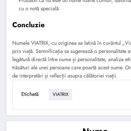
Probabil că nu este un nume foarte comun, datorită ra
cu o notă specială.
Concluzie
Numele VIATRIX, cu originea sa latină în cuvântul „Vi
prin viață. Semnificația sa sugerează o personalitate a
legătură directă între nume și personalitate, analiza e
trăsături ale unei persoane care poartă acest nume. O
de interpretări și reflecții asupra călătoriei vieții.
Etichetă
VIATRIX