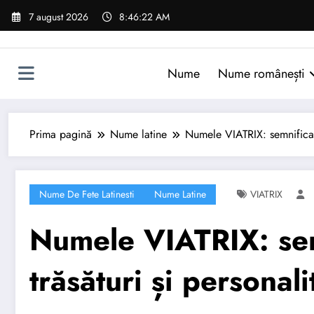
Sari
7 august 2026
8:46:23 AM
la
conținut
Nume
Nume românești
Prima pagină
Nume latine
Numele VIATRIX: semnificație
Nume De Fete Latinesti
Nume Latine
VIATRIX
Numele VIATRIX: semn
trăsături și personali