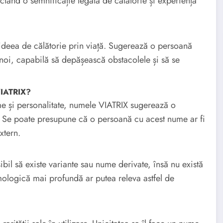
lectând o semnificație legată de călătorie și experiență
 ideea de călătorie prin viață. Sugerează o persoană
noi, capabilă să depășească obstacolele și să se
VIATRIX?
nume și personalitate, numele VIATRIX sugerează o
. Se poate presupune că o persoană cu acest nume ar fi
xtern.
bil să existe variante sau nume derivate, însă nu există
mologică mai profundă ar putea releva astfel de