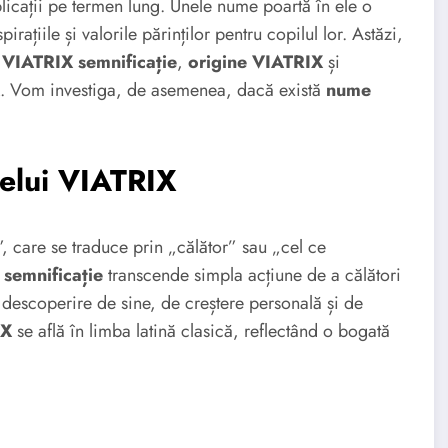
icații pe termen lung. Unele nume poartă în ele o
rațiile și valorile părinților pentru copilul lor. Astăzi,
d
VIATRIX semnificație
,
origine VIATRIX
și
. Vom investiga, de asemenea, dacă există
nume
melui VIATRIX
”, care se traduce prin „călător” sau „cel ce
semnificație
transcende simpla acțiune de a călători
de descoperire de sine, de creștere personală și de
IX
se află în limba latină clasică, reflectând o bogată