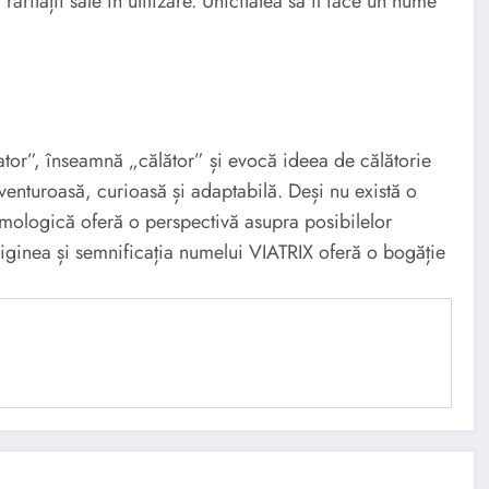
rității sale în utilizare. Unicitatea sa îl face un nume
ator”, înseamnă „călător” și evocă ideea de călătorie
venturoasă, curioasă și adaptabilă. Deși nu există o
timologică oferă o perspectivă asupra posibilelor
riginea și semnificația numelui VIATRIX oferă o bogăție