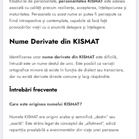
trăsăturile de personalitate,
personalitatea KISMAT
este adesea
asociată cu calități precum reziliența, acceptarea, înțelepciunea și
maturitatea. Persoanele cu acest nume ar putea fi percepute ca
fiind introspective și contemplate, capabile să facă față
provocărilor vieții cu o anumită detașare și înțelegere.
Nume Derivate din KISMAT
Identificarea unor
nume derivate din KISMAT
este dificilă,
întrucât este un nume destul de unic. Este posibil ca variații
ortografice minore să existe în funcție de dialect sau transcriere,
dar nu există derivate directe comune și larg răspândite.
Întrebări frecvente
Care este originea numelui KISMAT?
Numele KISMAT are origini arabe și semnifică „destin” sau
„soartă”. Este strâns legat de conceptul de „allotment”, adică
repartiția prealabilă a evenimentelor din viața unei persoane.