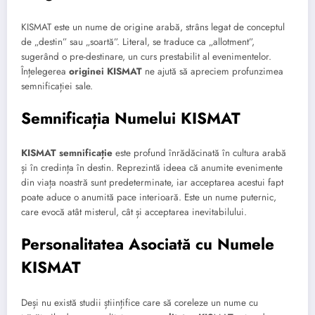
KISMAT este un nume de origine arabă, strâns legat de conceptul
de „destin” sau „soartă”. Literal, se traduce ca „allotment”,
sugerând o pre-destinare, un curs prestabilit al evenimentelor.
Înțelegerea
originei KISMAT
ne ajută să apreciem profunzimea
semnificației sale.
Semnificația Numelui KISMAT
KISMAT semnificație
este profund înrădăcinată în cultura arabă
și în credința în destin. Reprezintă ideea că anumite evenimente
din viața noastră sunt predeterminate, iar acceptarea acestui fapt
poate aduce o anumită pace interioară. Este un nume puternic,
care evocă atât misterul, cât și acceptarea inevitabilului.
Personalitatea Asociată cu Numele
KISMAT
Deși nu există studii științifice care să coreleze un nume cu