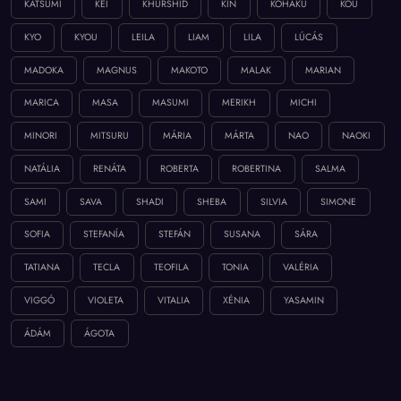
KATSUMI
KEI
KHURSHID
KIN
KOHAKU
KOU
KYO
KYOU
LEILA
LIAM
LILA
LÚCÁS
MADOKA
MAGNUS
MAKOTO
MALAK
MARIAN
MARICA
MASA
MASUMI
MERIKH
MICHI
MINORI
MITSURU
MÁRIA
MÁRTA
NAO
NAOKI
NATÁLIA
RENÁTA
ROBERTA
ROBERTINA
SALMA
SAMI
SAVA
SHADI
SHEBA
SILVIA
SIMONE
SOFIA
STEFANÍA
STEFÁN
SUSANA
SÁRA
TATIANA
TECLA
TEOFILA
TONIA
VALÉRIA
VIGGÓ
VIOLETA
VITALIA
XÉNIA
YASAMIN
ÁDÁM
ÁGOTA