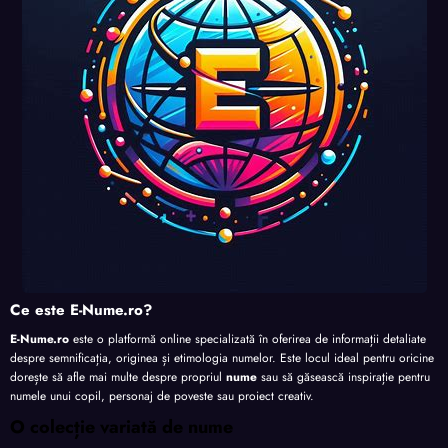
nalita
nalita
nalita
te
te
te
te
Ce este E-Nume.ro?
E-Nume.ro
este o platformă online specializată în oferirea de informații detaliate
despre semnificația, originea și etimologia numelor. Este locul ideal pentru oricine
dorește să afle mai multe despre propriul
nume
sau să găsească inspirație pentru
numele unui copil, personaj de poveste sau proiect creativ.
O colecție variată de nume