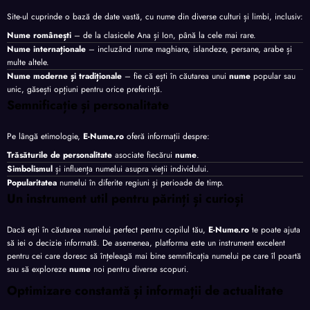
Site-ul cuprinde o bază de date vastă, cu nume din diverse culturi și limbi, inclusiv:
Nume românești
– de la clasicele Ana și Ion, până la cele mai rare.
Nume internaționale
– incluzând nume maghiare, islandeze, persane, arabe și
multe altele.
Nume moderne și tradiționale
– fie că ești în căutarea unui
nume
popular sau
unic, găsești opțiuni pentru orice preferință.
Semnificație și personalitate
Pe lângă etimologie,
E-Nume.ro
oferă informații despre:
Trăsăturile de personalitate
asociate fiecărui
nume
.
Simbolismul
și influența numelui asupra vieții individului.
Popularitatea
numelui în diferite regiuni și perioade de timp.
Un instrument util pentru părinți și curioși
Dacă ești în căutarea numelui perfect pentru copilul tău,
E-Nume.ro
te poate ajuta
să iei o decizie informată. De asemenea, platforma este un instrument excelent
pentru cei care doresc să înțeleagă mai bine semnificația numelui pe care îl poartă
sau să exploreze
nume
noi pentru diverse scopuri.
Optimizare constantă și informații de actualitate