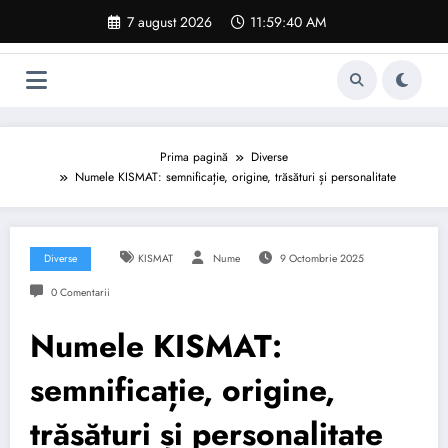
Sari
7 august 2026
11:59:41 AM
la
conținut
Prima pagină
Diverse
Numele KISMAT: semnificație, origine, trăsături și personalitate
Diverse
KISMAT
Nume
9 Octombrie 2025
0 Comentarii
Numele KISMAT:
semnificație, origine,
trăsături și personalitate