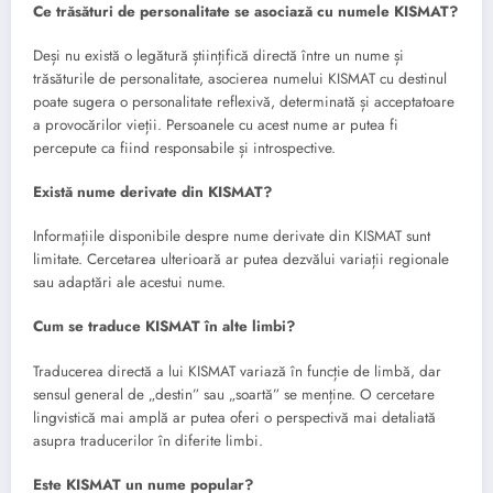
Ce trăsături de personalitate se asociază cu numele KISMAT?
Deși nu există o legătură științifică directă între un nume și
trăsăturile de personalitate, asocierea numelui KISMAT cu destinul
poate sugera o personalitate reflexivă, determinată și acceptatoare
a provocărilor vieții. Persoanele cu acest nume ar putea fi
percepute ca fiind responsabile și introspective.
Există nume derivate din KISMAT?
Informațiile disponibile despre nume derivate din KISMAT sunt
limitate. Cercetarea ulterioară ar putea dezvălui variații regionale
sau adaptări ale acestui nume.
Cum se traduce KISMAT în alte limbi?
Traducerea directă a lui KISMAT variază în funcție de limbă, dar
sensul general de „destin” sau „soartă” se menține. O cercetare
lingvistică mai amplă ar putea oferi o perspectivă mai detaliată
asupra traducerilor în diferite limbi.
Este KISMAT un nume popular?