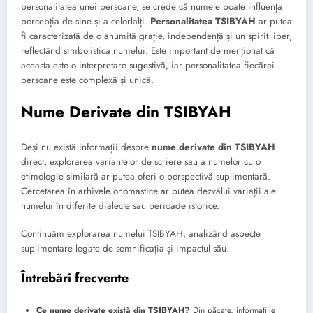
personalitatea unei persoane, se crede că numele poate influența
percepția de sine și a celorlalți.
Personalitatea TSIBYAH
ar putea
fi caracterizată de o anumită grație, independență și un spirit liber,
reflectând simbolistica numelui. Este important de menționat că
aceasta este o interpretare sugestivă, iar personalitatea fiecărei
persoane este complexă și unică.
Nume Derivate din TSIBYAH
Deși nu există informații despre
nume derivate din TSIBYAH
direct, explorarea variantelor de scriere sau a numelor cu o
etimologie similară ar putea oferi o perspectivă suplimentară.
Cercetarea în arhivele onomastice ar putea dezvălui variații ale
numelui în diferite dialecte sau perioade istorice.
Continuăm explorarea numelui TSIBYAH, analizând aspecte
suplimentare legate de semnificația și impactul său.
Întrebări frecvente
Ce nume derivate există din TSIBYAH?
Din păcate, informațiile