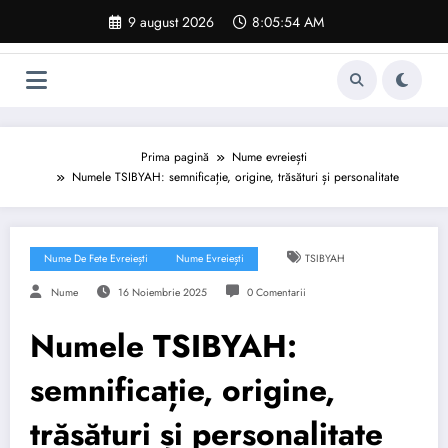
Sari
9 august 2026
8:05:55 AM
la
conținut
Prima pagină
Nume evreiești
Numele TSIBYAH: semnificație, origine, trăsături și personalitate
Nume De Fete Evreiești
Nume Evreiești
TSIBYAH
Nume
16 Noiembrie 2025
0 Comentarii
Numele TSIBYAH:
semnificație, origine,
trăsături și personalitate