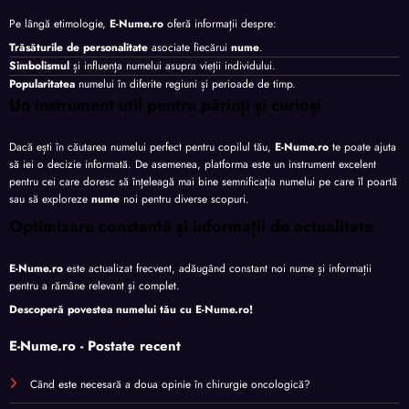
Pe lângă etimologie,
E-Nume.ro
oferă informații despre:
Trăsăturile de personalitate
asociate fiecărui
nume
.
Simbolismul
și influența numelui asupra vieții individului.
Popularitatea
numelui în diferite regiuni și perioade de timp.
Un instrument util pentru părinți și curioși
Dacă ești în căutarea numelui perfect pentru copilul tău,
E-Nume.ro
te poate ajuta
să iei o decizie informată. De asemenea, platforma este un instrument excelent
pentru cei care doresc să înțeleagă mai bine semnificația numelui pe care îl poartă
sau să exploreze
nume
noi pentru diverse scopuri.
Optimizare constantă și informații de actualitate
E-Nume.ro
este actualizat frecvent, adăugând constant noi nume și informații
pentru a rămâne relevant și complet.
Descoperă povestea numelui tău cu
E-Nume.ro
!
E-Nume.ro - Postate recent
Când este necesară a doua opinie în chirurgie oncologică?