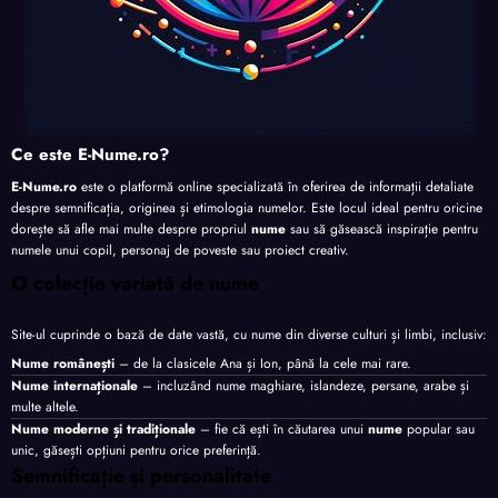
Ce este E-Nume.ro?
E-Nume.ro
este o platformă online specializată în oferirea de informații detaliate
despre semnificația, originea și etimologia numelor. Este locul ideal pentru oricine
dorește să afle mai multe despre propriul
nume
sau să găsească inspirație pentru
numele unui copil, personaj de poveste sau proiect creativ.
O colecție variată de nume
Site-ul cuprinde o bază de date vastă, cu nume din diverse culturi și limbi, inclusiv:
Nume românești
– de la clasicele Ana și Ion, până la cele mai rare.
Nume internaționale
– incluzând nume maghiare, islandeze, persane, arabe și
multe altele.
Nume moderne și tradiționale
– fie că ești în căutarea unui
nume
popular sau
unic, găsești opțiuni pentru orice preferință.
Semnificație și personalitate