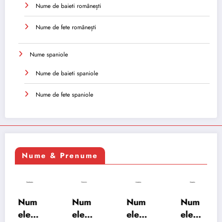
Nume de baieti românești
Nume de fete românești
Nume spaniole
Nume de baieti spaniole
Nume de fete spaniole
Nume & Prenume
Num
Num
Num
Num
ele
ele
ele
ele