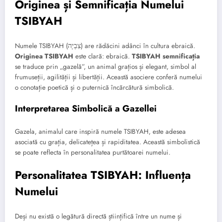
Originea și Semnificația Numelui
TSIBYAH
Numele TSIBYAH (צִבְיָה) are rădăcini adânci în cultura ebraică.
Originea TSIBYAH
este clară: ebraică.
TSIBYAH semnificația
se traduce prin „gazelă”, un animal grațios și elegant, simbol al
frumuseții, agilității și libertății. Această asociere conferă numelui
o conotație poetică și o puternică încărcătură simbolică.
Interpretarea Simbolică a Gazellei
Gazela, animalul care inspiră numele TSIBYAH, este adesea
asociată cu grația, delicatețea și rapiditatea. Această simbolistică
se poate reflecta în personalitatea purtătoarei numelui.
Personalitatea TSIBYAH: Influența
Numelui
Deși nu există o legătură directă științifică între un nume și