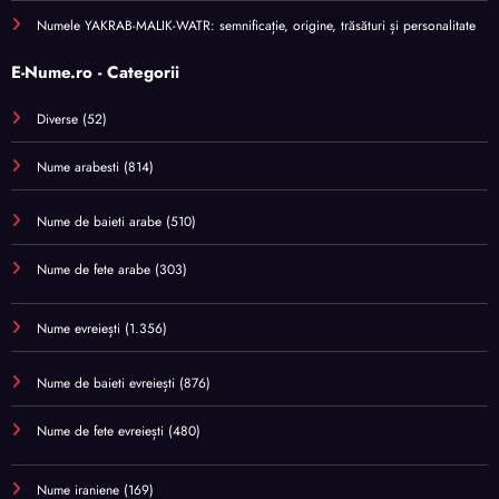
Numele YAKRAB-MALIK-WATR: semnificație, origine, trăsături și personalitate
E-Nume.ro - Categorii
Diverse
(52)
Nume arabesti
(814)
Nume de baieti arabe
(510)
Nume de fete arabe
(303)
Nume evreiești
(1.356)
Nume de baieti evreiești
(876)
Nume de fete evreiești
(480)
Nume iraniene
(169)