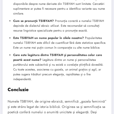
disponibile despre nume derivate din TSIBYAH sunt limitate. Cercetări
suplimentare ar putea fi necesare pentru a identifica variante sau nume
similare.
Cum se pronunță TSIBYAH?
Pronunția corectă a numelui TSIBYAH
depinde de dialectul ebraic utilizat. Este recomandat să consultați
resurse lingvistice specializate pentru o pronunție exactă.
Este TSIBYAH un nume popular în zilele noastre?
Popularitatea
numelui TSIBYAH este dificil de cuantificat fără date statistice specifice.
Este un nume mai puțin comun în comparație cu alte nume biblice.
Care este legătura dintre TSIBYAH și personalitatea celor care
poartă acest nume?
Legătura dintre un nume și personalitatea
purtătorului este subiectivă și nu există o corelație științifică dovedită.
Cu toate acestea, asocierea cu gazela, un animal grațios și agil, ar
putea sugera trăsături precum eleganța, rapiditatea și o fire
independentă.
Concluzie
Numele TSIBYAH, de origine ebraică, semnifică „gazela feminină”
și este strâns legat de istoria biblică. Originea sa și semnificația sa
poetică conferă numelui o anumită unicitate și eleganță. Deși