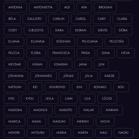
ANTONIA
ANTONIETTA
AOI
AYA
BROGAN
BÉLA
CALLISTO
CARLIN
CAROL
CARY
CLARA
CODY
CÆLESTIS
DARA
DORAN
DÁVID
DÓRA
ELIANA
ELIANNA
EÓGHAN
FELICIANA
FELICITÁS
FELÍCIA
FLÓRA
FRANCISCA
FRIDA
GINA
HEVA
HEYDAR
IHSAN
IONATAN
JANA
JUN
JÓHANNA
JÓHANNES
JÓNAS
JÚLIA
KAEDE
KATSUMI
KEI
KHURSHID
KIN
KOHAKU
KOU
KYO
KYOU
LEILA
LIAM
LILA
LÚCÁS
MADOKA
MAGNUS
MAKOTO
MALAK
MARIAN
MARICA
MASA
MASUMI
MERIKH
MICHI
MINORI
MITSURU
MÁRIA
MÁRTA
NAO
NAOKI