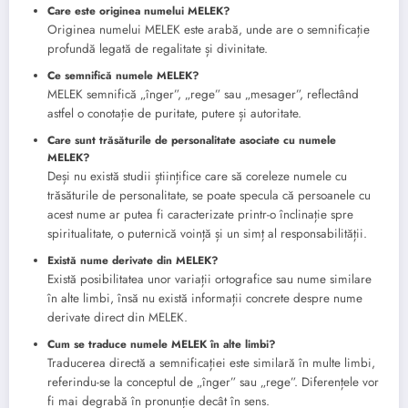
Care este originea numelui MELEK?
Originea numelui MELEK este arabă, unde are o semnificație
profundă legată de regalitate și divinitate.
Ce semnifică numele MELEK?
MELEK semnifică „înger”, „rege” sau „mesager”, reflectând
astfel o conotație de puritate, putere și autoritate.
Care sunt trăsăturile de personalitate asociate cu numele
MELEK?
Deși nu există studii științifice care să coreleze numele cu
trăsăturile de personalitate, se poate specula că persoanele cu
acest nume ar putea fi caracterizate printr-o înclinație spre
spiritualitate, o puternică voință și un simț al responsabilității.
Există nume derivate din MELEK?
Există posibilitatea unor variații ortografice sau nume similare
în alte limbi, însă nu există informații concrete despre nume
derivate direct din MELEK.
Cum se traduce numele MELEK în alte limbi?
Traducerea directă a semnificației este similară în multe limbi,
referindu-se la conceptul de „înger” sau „rege”. Diferențele vor
fi mai degrabă în pronunție decât în sens.