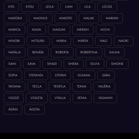
KYO
KYOU
LEILA
LIAM
LILA
LÚCÁS
MADOKA
MAGNUS
MAKOTO
MALAK
MARIAN
MARICA
MASA
MASUMI
MERIKH
MICHI
MINORI
MITSURU
MÁRIA
MÁRTA
NAO
NAOKI
NATÁLIA
RENÁTA
ROBERTA
ROBERTINA
SALMA
SAMI
SAVA
SHADI
SHEBA
SILVIA
SIMONE
SOFIA
STEFANÍA
STEFÁN
SUSANA
SÁRA
TATIANA
TECLA
TEOFILA
TONIA
VALÉRIA
VIGGÓ
VIOLETA
VITALIA
XÉNIA
YASAMIN
ÁDÁM
ÁGOTA