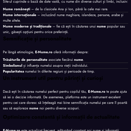
Site-ul cuprinde o bază de date vastă, cu nume din diverse culturi și limbi, inclusiv:
Nume românești
– de la clasicele Ana și Ion, până la cele mai rare.
Nume internaționale
– incluzând nume maghiare, islandeze, persane, arabe și
multe altele.
Nume moderne și tradiționale
– fie că ești în căutarea unui
nume
popular sau
unic, găsești opțiuni pentru orice preferință.
Semnificație și personalitate
Pe lângă etimologie,
E-Nume.ro
oferă informații despre:
Trăsăturile de personalitate
asociate fiecărui
nume
.
Simbolismul
și influența numelui asupra vieții individului.
Popularitatea
numelui în diferite regiuni și perioade de timp.
Un instrument util pentru părinți și curioși
Dacă ești în căutarea numelui perfect pentru copilul tău,
E-Nume.ro
te poate ajuta
să iei o decizie informată. De asemenea, platforma este un instrument excelent
pentru cei care doresc să înțeleagă mai bine semnificația numelui pe care îl poartă
sau să exploreze
nume
noi pentru diverse scopuri.
Optimizare constantă și informații de actualitate
E-Nume.ro
este actualizat frecvent, adăugând constant noi nume și informații