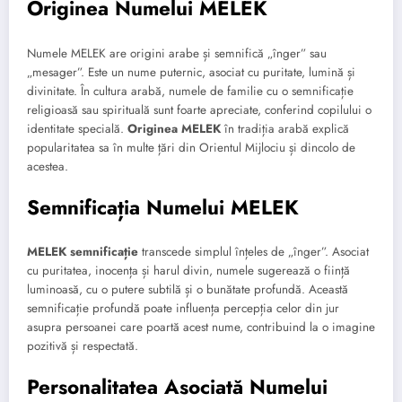
Originea Numelui MELEK
Numele MELEK are origini arabe și semnifică „înger” sau
„mesager”. Este un nume puternic, asociat cu puritate, lumină și
divinitate. În cultura arabă, numele de familie cu o semnificație
religioasă sau spirituală sunt foarte apreciate, conferind copilului o
identitate specială.
Originea MELEK
în tradiția arabă explică
popularitatea sa în multe țări din Orientul Mijlociu și dincolo de
acestea.
Semnificația Numelui MELEK
MELEK semnificație
transcede simplul înțeles de „înger”. Asociat
cu puritatea, inocența și harul divin, numele sugerează o ființă
luminoasă, cu o putere subtilă și o bunătate profundă. Această
semnificație profundă poate influența percepția celor din jur
asupra persoanei care poartă acest nume, contribuind la o imagine
pozitivă și respectată.
Personalitatea Asociată Numelui