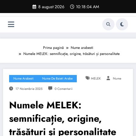
Sari
8 august 2026
10:18:05 AM
la
conținut
Prima pagină
Nume arabesti
Numele MELEK: semnificație, origine, trăsături și personalitate
Nume Arabesti
Nume De Baieti Arabe
MELEK
Nume
17 Noiembrie 2025
0 Comentarii
Numele MELEK:
semnificație, origine,
trăsături și personalitate