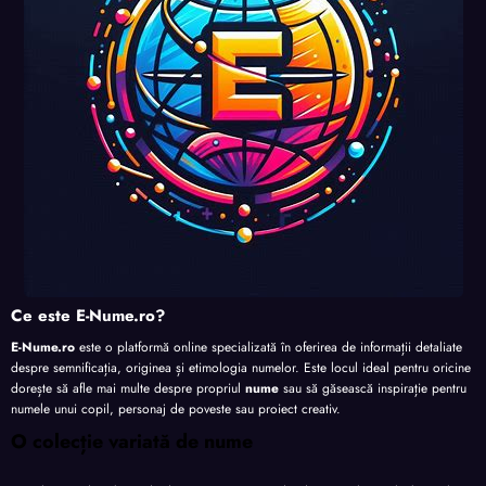
te
te
te
Ce este E-Nume.ro?
E-Nume.ro
este o platformă online specializată în oferirea de informații detaliate
despre semnificația, originea și etimologia numelor. Este locul ideal pentru oricine
dorește să afle mai multe despre propriul
nume
sau să găsească inspirație pentru
numele unui copil, personaj de poveste sau proiect creativ.
O colecție variată de nume