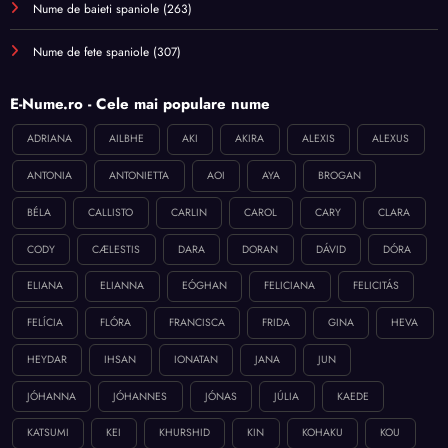
Nume de baieti spaniole
(263)
Nume de fete spaniole
(307)
E-Nume.ro - Cele mai populare nume
ADRIANA
AILBHE
AKI
AKIRA
ALEXIS
ALEXUS
ANTONIA
ANTONIETTA
AOI
AYA
BROGAN
BÉLA
CALLISTO
CARLIN
CAROL
CARY
CLARA
CODY
CÆLESTIS
DARA
DORAN
DÁVID
DÓRA
ELIANA
ELIANNA
EÓGHAN
FELICIANA
FELICITÁS
FELÍCIA
FLÓRA
FRANCISCA
FRIDA
GINA
HEVA
HEYDAR
IHSAN
IONATAN
JANA
JUN
JÓHANNA
JÓHANNES
JÓNAS
JÚLIA
KAEDE
KATSUMI
KEI
KHURSHID
KIN
KOHAKU
KOU