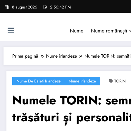
Sari
8 august 2026
2:56:43 PM
la
conținut
Nume
Nume românești
Prima pagină
Nume irlandeze
Numele TORIN: semnificaț
Nume De Baieti Irlandeze
Nume Irlandeze
TORIN
Numele TORIN: semnif
trăsături și personali