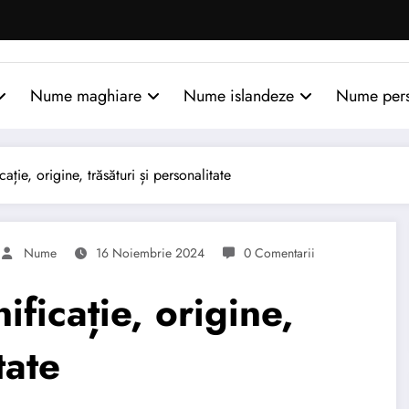
Nume maghiare
Nume islandeze
Nume per
ie, origine, trăsături și personalitate
Nume
16 Noiembrie 2024
0 Comentarii
icație, origine,
tate