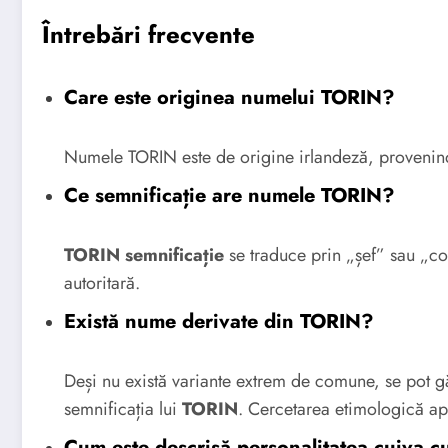
Întrebări frecvente
Care este originea numelui TORIN?
Numele TORIN este de origine irlandeză, provenind
Ce semnificație are numele TORIN?
TORIN semnificație
se traduce prin „șef” sau „con
autoritară.
Există nume derivate din TORIN?
Deși nu există variante extrem de comune, se pot gă
semnificația lui
TORIN
. Cercetarea etimologică apr
Cum este descrisă personalitatea cuiva 