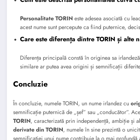
Personalitate TORIN
este adesea asociată cu lead
acest nume sunt percepute ca fiind puternice, decisi
Care este diferența dintre TORIN și alte 
Diferența principală constă în originea sa irlandeză
similare ar putea avea origini și semnificații difer
Concluzie
În concluzie, numele TORIN, un nume irlandez cu
ori
semnificație puternică de „șef” sau „conducător”. Ace
TORIN
, caracterizată prin independență, ambiție și a
derivate din TORIN
, numele în sine prezintă o unicita
semnificației unui nume contribuie la o mai profundă apr