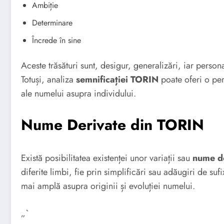
Ambiție
Determinare
Încrede în sine
Aceste trăsături sunt, desigur, generalizări, iar perso
Totuși, analiza
semnificației TORIN
poate oferi o per
ale numelui asupra individului.
Nume Derivate din TORIN
Există posibilitatea existenței unor variații sau
nume d
diferite limbi, fie prin simplificări sau adăugiri de suf
mai amplă asupra originii și evoluției numelui.
„`