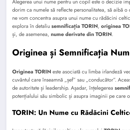
Alegerea unui nume pentru un copil este o decizie imp
dorim ca numele să reflecte personalitatea, să aibă o or
ne vom concentra asupra unui nume cu rădăcini celtic
explora în detaliu
semnificația TORIN
,
originea T
și, de asemenea,
nume derivate din TORIN
.
Originea și Semnificația Nu
Originea TORIN
este asociată cu limba irlandeză ve
cuvântul care înseamnă „șef” sau „conducător”. Aceas
de autoritate și leadership. Așadar, înțelegerea
semnif
potențialului său simbolic și asupra imaginii pe care 
TORIN: Un Nume cu Rădăcini Celtic