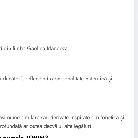
 din limba Gaelică Irlandeză.
ducător”, reflectând o personalitate puternică și
si nume similare sau derivate inspirate din fonetica și
ofundată ar putea dezvălui alte legături.
cu numele TORIN?