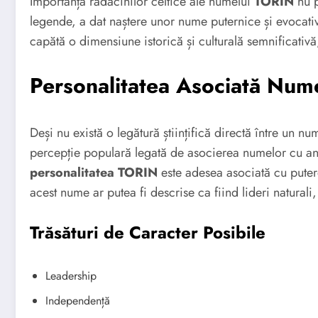
Importanța rădăcinilor celtice ale numelui
TORIN
nu p
legende, a dat naștere unor nume puternice și evocat
capătă o dimensiune istorică și culturală semnificativ
Personalitatea Asociată Num
Deși nu există o legătură științifică directă între un n
percepție populară legată de asocierea numelor cu anu
personalitatea TORIN
este adesea asociată cu puter
acest nume ar putea fi descrise ca fiind lideri naturali
Trăsături de Caracter Posibile
Leadership
Independență