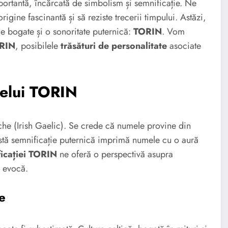
ortantă, încărcată de simbolism și semnificație. Ne
igine fascinantă și să reziste trecerii timpului. Astăzi,
e bogate și o sonoritate puternică:
TORIN
. Vom
ORIN
, posibilele
trăsături de personalitate
asociate
melui TORIN
che (Irish Gaelic). Se crede că numele provine din
tă semnificație puternică imprimă numele cu o aură
icației TORIN
ne oferă o perspectivă asupra
o evocă.
e