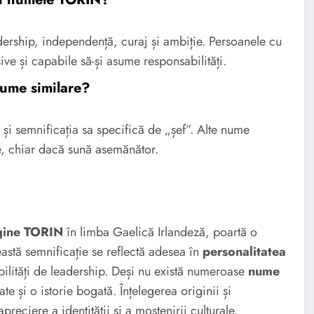
ership, independență, curaj și ambiție. Persoanele cu
ve și capabile să-și asume responsabilități.
nume similare?
 și semnificația sa specifică de „șef”. Alte nume
ite, chiar dacă sună asemănător.
gine TORIN
în limba Gaelică Irlandeză, poartă o
astă semnificație se reflectă adesea în
personalitatea
bilități de leadership. Deși nu există numeroase
nume
te și o istorie bogată. Înțelegerea originii și
eciere a identității și a moștenirii culturale.