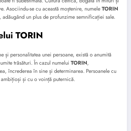
oate fi subestimată. Cultura celtică, bogată în mituri și
ive. Asociindu-se cu această moștenire, numele
TORIN
ă, adăugând un plus de profunzime semnificației sale.
elui TORIN
ume și personalitatea unei persoane, există o anumită
mite trăsături. În cazul numelui
TORIN
,
ea, încrederea în sine și determinarea. Persoanele cu
, ambițioși și cu o voință puternică.